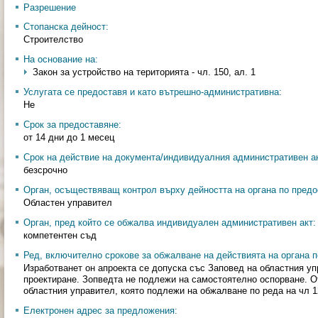
Разрешение
Стопанска дейност:
Строителство
На основание на:
Закон за устройство на територията - чл. 150, ал. 1
Услугата се предоставя и като вътрешно-административна:
Не
Срок за предоставяне:
от 14 дни до 1 месец
Срок на действие на документа/индивидуалния административен ак
безсрочно
Орган, осъществяващ контрол върху дейността на органа по предо
Областен управител
Орган, пред който се обжалва индивидуален административен акт:
компетентен съд
Ред, включително срокове за обжалване на действията на органа п
Изработванет он апроекта се допуска със Заповед на областния уп
проектиране. Зопведта не подлежи на самостоятелно оспорване. О
областния управител, която подлежи на обжалване по реда на чл 12
Електронен адрес за предложения: