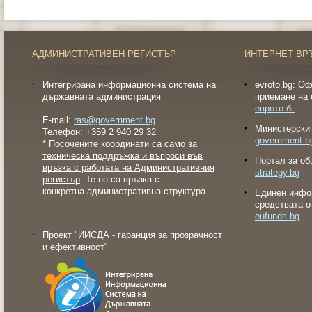
АДМИНИСТРАТИВЕН РЕГИСТЪР
ИНТЕРНЕТ ВР
Интегрирана информационна система на
evroto.bg: О
държавната администрация
приемане на 
еврото.бг
E-mail:
ras@government.bg
Министерски 
Телефон: +359 2 940 29 32
government.b
* Посочените координати са
само за
техническа поддръжка и въпроси във
Портал за об
връзка с работата на Административния
strategy.bg
регистър
. Те не са връзка с
конкретна административна структура.
Eдинен инфо
средствата о
eufunds.bg
Проект "ИИСДА - гаранция за прозрачност
и ефективност"