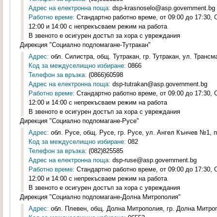
Адрес на електронна поща:
dsp-krasnoselo@asp.government.bg
Работно време:
Стандартно работно време, от 09:00 до 17:30,
12:00 и 14:00 с непрекъсваем режим на работа
В звеното е осигурен достъп за хора с увреждания
Дирекция "Социално подпомагане-Тутракан"
Адрес:
обл. Силистра, общ. Тутракан, гр. Тутракан, ул. Трансм
Код за междуселищно избиране:
0866
Телефон за връзка:
(0866)60598
Адрес на електронна поща:
dsp-tutrakan@asp.government.bg
Работно време:
Стандартно работно време, от 09:00 до 17:30,
12:00 и 14:00 с непрекъсваем режим на работа
В звеното е осигурен достъп за хора с увреждания
Дирекция "Социално подпомагане-Русе"
Адрес:
обл. Русе, общ. Русе, гр. Русе, ул. Ангел Кънчев №1, п
Код за междуселищно избиране:
082
Телефон за връзка:
(082)825585
Адрес на електронна поща:
dsp-ruse@asp.government.bg
Работно време:
Стандартно работно време, от 09:00 до 17:30,
12:00 и 14:00 с непрекъсваем режим на работа
В звеното е осигурен достъп за хора с увреждания
Дирекция "Социално подпомагане-Долна Митрополия"
Адрес:
обл. Плевен, общ. Долна Митрополия, гр. Долна Митроп