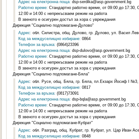
Адрес на електронна поща:
dsp-serdika@asp.government.bg
Работно време:
Стандартно работно време, от 09:00 до 17:30,
12:00 и 14:00 с непрекъсваем режим на работа
В звеното е осигурен достъп за хора с увреждания
Дирекция "Социално подпомагане-Дулово"
Адрес:
обл. Силистра, общ. Дулово, гр. Дулово, ул. Васил Лев
Код за междуселищно избиране:
0864
Телефон за връзка:
(0864)23396
Адрес на електронна поща:
dsp-dulovo@asp.government.bg
Работно време:
Стандартно работно време, от 09:00 до 17:30,
12:00 и 14:00 с непрекъсваем режим на работа
В звеното е осигурен достъп за хора с увреждания
Дирекция "Социално подпомагане-Бяла"
Адрес:
обл. Русе, общ. Бяла, гр. Бяла, пл.Екзарх Йосиф I №3, 
Код за междуселищно избиране:
0817
Телефон за връзка:
(0817)73091
Адрес на електронна поща:
dsp-bqla@asp.government.bg
Работно време:
Стандартно работно време, от 09:00 до 17:30,
12:00 и 14:00 с непрекъсваем режим на работа
В звеното е осигурен достъп за хора с увреждания
Дирекция "Социално подпомагане-Кубрат"
Адрес:
обл. Разград, общ. Кубрат, гр. Кубрат, ул. Цар Иван Асен
Код за междуселищно избиране:
0848