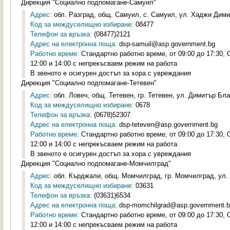
Дирекция "Социално подпомагане-Самуил"
Адрес:
обл. Разград, общ. Самуил, с. Самуил, ул. Хаджи Дими
Код за междуселищно избиране:
08477
Телефон за връзка:
(08477)2121
Адрес на електронна поща:
dsp-samuil@asp.government.bg
Работно време:
Стандартно работно време, от 09:00 до 17:30,
12:00 и 14:00 с непрекъсваем режим на работа
В звеното е осигурен достъп за хора с увреждания
Дирекция "Социално подпомагане-Тетевен"
Адрес:
обл. Ловеч, общ. Тетевен, гр. Тетевен, ул. Димитър Бла
Код за междуселищно избиране:
0678
Телефон за връзка:
(0678)52307
Адрес на електронна поща:
dsp-teteven@asp.government.bg
Работно време:
Стандартно работно време, от 09:00 до 17:30,
12:00 и 14:00 с непрекъсваем режим на работа
В звеното е осигурен достъп за хора с увреждания
Дирекция "Социално подпомагане-Момчилград"
Адрес:
обл. Кърджали, общ. Момчилград, гр. Момчилград, ул. 
Код за междуселищно избиране:
03631
Телефон за връзка:
(03631)6534
Адрес на електронна поща:
dsp-momchilgrad@asp.government.
Работно време:
Стандартно работно време, от 09:00 до 17:30,
12:00 и 14:00 с непрекъсваем режим на работа