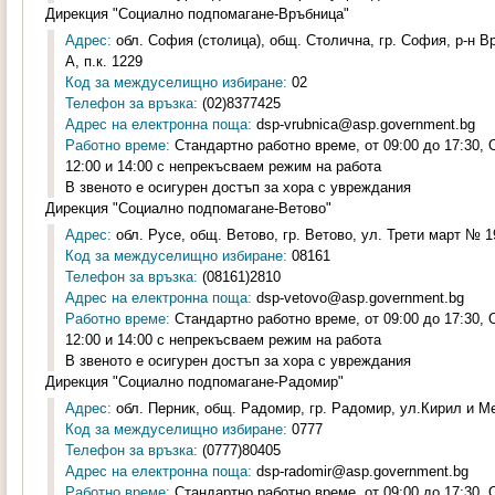
Дирекция "Социално подпомагане-Връбница"
Адрес:
обл. София (столица), общ. Столична, гр. София, р-н Вр
А, п.к. 1229
Код за междуселищно избиране:
02
Телефон за връзка:
(02)8377425
Адрес на електронна поща:
dsp-vrubnica@asp.government.bg
Работно време:
Стандартно работно време, от 09:00 до 17:30,
12:00 и 14:00 с непрекъсваем режим на работа
В звеното е осигурен достъп за хора с увреждания
Дирекция "Социално подпомагане-Ветово"
Адрес:
обл. Русе, общ. Ветово, гр. Ветово, ул. Трети март № 19
Код за междуселищно избиране:
08161
Телефон за връзка:
(08161)2810
Адрес на електронна поща:
dsp-vetovo@asp.government.bg
Работно време:
Стандартно работно време, от 09:00 до 17:30,
12:00 и 14:00 с непрекъсваем режим на работа
В звеното е осигурен достъп за хора с увреждания
Дирекция "Социално подпомагане-Радомир"
Адрес:
обл. Перник, общ. Радомир, гр. Радомир, ул.Кирил и Ме
Код за междуселищно избиране:
0777
Телефон за връзка:
(0777)80405
Адрес на електронна поща:
dsp-radomir@asp.government.bg
Работно време:
Стандартно работно време, от 09:00 до 17:30,