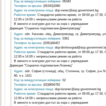
Код за междуселищно избиране:
05343
Телефон за връзка:
(05343)2080
Адрес на електронна поща:
dsp-venec@asp.government.bg
Работно време:
Стандартно работно време, от 09:00 до 17:30,
12:00 и 14:00 с непрекъсваем режим на работа
В звеното е осигурен достъп за хора с увреждания
Дирекция "Социално подпомагане-Димитровград"
Адрес:
обл. Хасково, общ. Димитровград, гр. Димитровград, ул.
Код за междуселищно избиране:
0391
Телефон за връзка:
(0391)66457
Адрес на електронна поща:
dsp-dimitrovgrad@asp.government.b
Работно време:
Стандартно работно време, от 09:00 до 17:30,
12:00 и 14:00 с непрекъсваем режим на работа
В звеното е осигурен достъп за хора с увреждания
Дирекция "Социално подпомагане-Лозенец"
Адрес:
обл. София (столица), общ. Столична, гр. София, р-н 
80, п.к. 1421
Код за междуселищно избиране:
02
Телефон за връзка:
(02)8656782
Адрес на електронна поща:
dsp-lozenec@asp.government.bg
Работно време:
Стандартно работно време, от 09:00 до 17:30,
12:00 и 14:00 с непрекъсваем режим на работа
В звеното е осигурен достъп за хора с увреждания