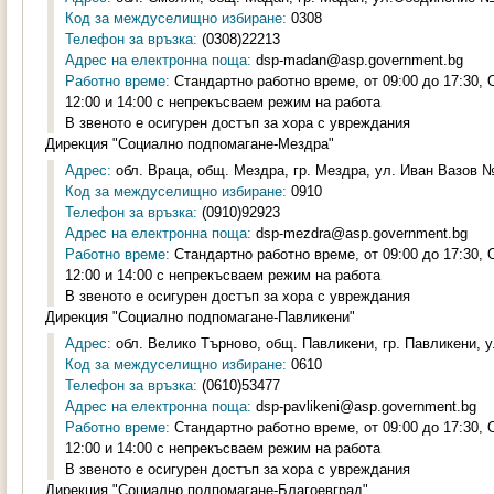
Код за междуселищно избиране:
0308
Телефон за връзка:
(0308)22213
Адрес на електронна поща:
dsp-madan@asp.government.bg
Работно време:
Стандартно работно време, от 09:00 до 17:30,
12:00 и 14:00 с непрекъсваем режим на работа
В звеното е осигурен достъп за хора с увреждания
Дирекция "Социално подпомагане-Мездра"
Адрес:
обл. Враца, общ. Мездра, гр. Мездра, ул. Иван Вазов №2
Код за междуселищно избиране:
0910
Телефон за връзка:
(0910)92923
Адрес на електронна поща:
dsp-mezdra@asp.government.bg
Работно време:
Стандартно работно време, от 09:00 до 17:30,
12:00 и 14:00 с непрекъсваем режим на работа
В звеното е осигурен достъп за хора с увреждания
Дирекция "Социално подпомагане-Павликени"
Адрес:
обл. Велико Търново, общ. Павликени, гр. Павликени, у
Код за междуселищно избиране:
0610
Телефон за връзка:
(0610)53477
Адрес на електронна поща:
dsp-pavlikeni@asp.government.bg
Работно време:
Стандартно работно време, от 09:00 до 17:30,
12:00 и 14:00 с непрекъсваем режим на работа
В звеното е осигурен достъп за хора с увреждания
Дирекция "Социално подпомагане-Благоевград"