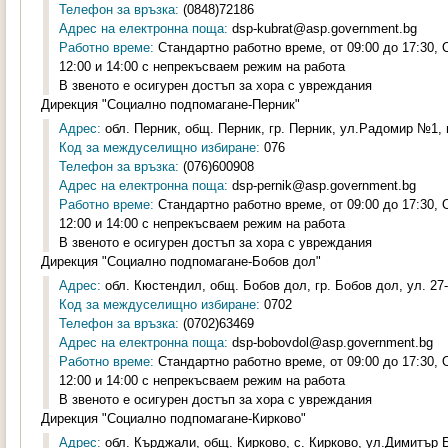
Телефон за връзка:
(0848)72186
Адрес на електронна поща:
dsp-kubrat@asp.government.bg
Работно време:
Стандартно работно време, от 09:00 до 17:30,
12:00 и 14:00 с непрекъсваем режим на работа
В звеното е осигурен достъп за хора с увреждания
Дирекция "Социално подпомагане-Перник"
Адрес:
обл. Перник, общ. Перник, гр. Перник, ул.Радомир №1, п
Код за междуселищно избиране:
076
Телефон за връзка:
(076)600908
Адрес на електронна поща:
dsp-pernik@asp.government.bg
Работно време:
Стандартно работно време, от 09:00 до 17:30,
12:00 и 14:00 с непрекъсваем режим на работа
В звеното е осигурен достъп за хора с увреждания
Дирекция "Социално подпомагане-Бобов дол"
Адрес:
обл. Кюстендил, общ. Бобов дол, гр. Бобов дол, ул. 27-
Код за междуселищно избиране:
0702
Телефон за връзка:
(0702)63469
Адрес на електронна поща:
dsp-bobovdol@asp.government.bg
Работно време:
Стандартно работно време, от 09:00 до 17:30,
12:00 и 14:00 с непрекъсваем режим на работа
В звеното е осигурен достъп за хора с увреждания
Дирекция "Социално подпомагане-Кирково"
Адрес:
обл. Кърджали, общ. Кирково, с. Кирково, ул.Димитър Б