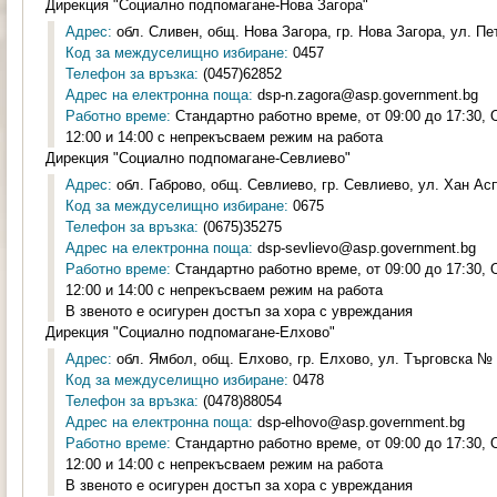
Дирекция "Социално подпомагане-Нова Загора"
Адрес:
обл. Сливен, общ. Нова Загора, гр. Нова Загора, ул. Пе
Код за междуселищно избиране:
0457
Телефон за връзка:
(0457)62852
Адрес на електронна поща:
dsp-n.zagora@asp.government.bg
Работно време:
Стандартно работно време, от 09:00 до 17:30,
12:00 и 14:00 с непрекъсваем режим на работа
Дирекция "Социално подпомагане-Севлиево"
Адрес:
обл. Габрово, общ. Севлиево, гр. Севлиево, ул. Хан Ас
Код за междуселищно избиране:
0675
Телефон за връзка:
(0675)35275
Адрес на електронна поща:
dsp-sevlievo@asp.government.bg
Работно време:
Стандартно работно време, от 09:00 до 17:30,
12:00 и 14:00 с непрекъсваем режим на работа
В звеното е осигурен достъп за хора с увреждания
Дирекция "Социално подпомагане-Елхово"
Адрес:
обл. Ямбол, общ. Елхово, гр. Елхово, ул. Търговска № 2
Код за междуселищно избиране:
0478
Телефон за връзка:
(0478)88054
Адрес на електронна поща:
dsp-elhovo@asp.government.bg
Работно време:
Стандартно работно време, от 09:00 до 17:30,
12:00 и 14:00 с непрекъсваем режим на работа
В звеното е осигурен достъп за хора с увреждания