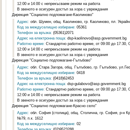
12:00 и 14:00 с непрекъсваем режим на работа
В звеното е осигурен достъп за хора с увреждания
Дирекция "Социално подпомагане-Каолиново"
Адрес:
обл. Шумен, общ. Каолиново, гр. Каолиново, пл. Украйна
Код за междуселищно избиране:
05361
Телефон за връзка:
(05361)2071
Адрес на електронна поща:
dsp-kaolinovo@asp.government.bg
Работно време:
Стандартно работно време, от 09:00 до 17:30,
12:00 и 14:00 с непрекъсваем режим на работа
В звеното е осигурен достъп за хора с увреждания
Дирекция "Социално подпомагане-Гълъбово"
Адрес:
обл. Стара Загора, общ. Гълъбово, гр. Гълъбово, ул.Гео
Код за междуселищно избиране:
0418
Телефон за връзка:
(0418)62453
Адрес на електронна поща:
dsp-gulabovo@asp.government.bg
Работно време:
Стандартно работно време, от 09:00 до 17:30,
12:00 и 14:00 с непрекъсваем режим на работа
В звеното е осигурен достъп за хора с увреждания
Дирекция "Социално подпомагане-Красно село"
Адрес:
обл. София (столица), общ. Столична, гр. София, р-н К
№79, п.к. 1612
Код за междуселищно избиране:
02
Телефон за връзка:
(02)9523288