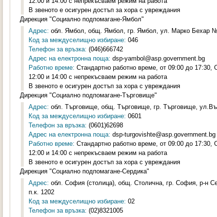
12:00 и 14:00 с непрекъсваем режим на работа
В звеното е осигурен достъп за хора с увреждания
Дирекция "Социално подпомагане-Ямбол"
Адрес:
обл. Ямбол, общ. Ямбол, гр. Ямбол, ул. Марко Бехар №2
Код за междуселищно избиране:
046
Телефон за връзка:
(046)666742
Адрес на електронна поща:
dsp-yambol@asp.government.bg
Работно време:
Стандартно работно време, от 09:00 до 17:30,
12:00 и 14:00 с непрекъсваем режим на работа
В звеното е осигурен достъп за хора с увреждания
Дирекция "Социално подпомагане-Търговище"
Адрес:
обл. Търговище, общ. Търговище, гр. Търговище, ул.Въ
Код за междуселищно избиране:
0601
Телефон за връзка:
(0601)62698
Адрес на електронна поща:
dsp-turgovishte@asp.government.bg
Работно време:
Стандартно работно време, от 09:00 до 17:30,
12:00 и 14:00 с непрекъсваем режим на работа
В звеното е осигурен достъп за хора с увреждания
Дирекция "Социално подпомагане-Сердика"
Адрес:
обл. София (столица), общ. Столична, гр. София, р-н С
п.к. 1202
Код за междуселищно избиране:
02
Телефон за връзка:
(02)8321005