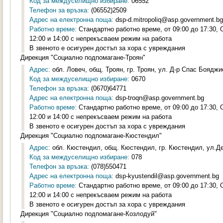
Код за междуселищно избиране:
06552
Телефон за връзка:
(06552)2509
Адрес на електронна поща:
dsp-d.mitropoliq@asp.government.bg
Работно време:
Стандартно работно време, от 09:00 до 17:30,
12:00 и 14:00 с непрекъсваем режим на работа
В звеното е осигурен достъп за хора с увреждания
Дирекция "Социално подпомагане-Троян"
Адрес:
обл. Ловеч, общ. Троян, гр. Троян, ул. Д-р Спас Бояджи
Код за междуселищно избиране:
0670
Телефон за връзка:
(0670)64771
Адрес на електронна поща:
dsp-troqn@asp.government.bg
Работно време:
Стандартно работно време, от 09:00 до 17:30,
12:00 и 14:00 с непрекъсваем режим на работа
В звеното е осигурен достъп за хора с увреждания
Дирекция "Социално подпомагане-Кюстендил"
Адрес:
обл. Кюстендил, общ. Кюстендил, гр. Кюстендил, ул.Де
Код за междуселищно избиране:
078
Телефон за връзка:
(078)550471
Адрес на електронна поща:
dsp-kyustendil@asp.government.bg
Работно време:
Стандартно работно време, от 09:00 до 17:30,
12:00 и 14:00 с непрекъсваем режим на работа
В звеното е осигурен достъп за хора с увреждания
Дирекция "Социално подпомагане-Козлодуй"