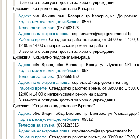
В звеното е осигурен достъп за хора с увреждания
Дирекция "Социално подпомагане-Каварна"
Адрес:
обл. Добрич, общ. Каварна, гр. Каварна, ул. Добротица 
Код за междуселищно избиране:
0570
Телефон за връзка:
(0570)83128
Адрес на електронна поща:
dsp-kavarna@asp.government.bg
Работно време:
Стандартно работно време, от 09:00 до 17:30,
12:00 и 14:00 с непрекъсваем режим на работа
В звеното е осигурен достъп за хора с увреждания
Дирекция "Социално подпомагане-Враца"
Адрес:
обл. Враца, общ. Враца, гр. Враца, ул. Лукашов №1, п.к
Код за междуселищно избиране:
092
Телефон за връзка:
(092)665150
Адрес на електронна поща:
dsp-vraca@asp.government.bg
Работно време:
Стандартно работно време, от 09:00 до 17:30,
12:00 и 14:00 с непрекъсваем режим на работа
В звеното е осигурен достъп за хора с увреждания
Дирекция "Социално подпомагане-Брегово"
Адрес:
обл. Видин, общ. Брегово, гр. Брегово, ул.Александър 
Код за междуселищно избиране:
09312
Телефон за връзка:
(09312)3315
Адрес на електронна поща:
dsp-bregovo@asp.government.bg
Работно време:
Стандартно работно време, от 09:00 до 17:30,