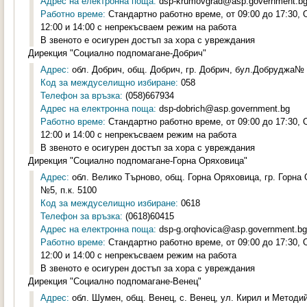
Адрес на електронна поща:
dsp-krumovgrad@asp.government.b
Работно време:
Стандартно работно време, от 09:00 до 17:30,
12:00 и 14:00 с непрекъсваем режим на работа
В звеното е осигурен достъп за хора с увреждания
Дирекция "Социално подпомагане-Добрич"
Адрес:
обл. Добрич, общ. Добрич, гр. Добрич, бул.Добруджа№ 8
Код за междуселищно избиране:
058
Телефон за връзка:
(058)667934
Адрес на електронна поща:
dsp-dobrich@asp.government.bg
Работно време:
Стандартно работно време, от 09:00 до 17:30,
12:00 и 14:00 с непрекъсваем режим на работа
В звеното е осигурен достъп за хора с увреждания
Дирекция "Социално подпомагане-Горна Оряховица"
Адрес:
обл. Велико Търново, общ. Горна Оряховица, гр. Горна
№5, п.к. 5100
Код за междуселищно избиране:
0618
Телефон за връзка:
(0618)60415
Адрес на електронна поща:
dsp-g.orqhovica@asp.government.bg
Работно време:
Стандартно работно време, от 09:00 до 17:30,
12:00 и 14:00 с непрекъсваем режим на работа
В звеното е осигурен достъп за хора с увреждания
Дирекция "Социално подпомагане-Венец"
Адрес:
обл. Шумен, общ. Венец, с. Венец, ул. Кирил и Методий