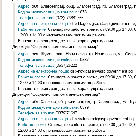
Адрес:
обл. Благоевград, общ. Благоевград, гр. Благоевград, 
Код за междуселищно избиране:
073
Телефон за връзка:
(073)073881766
Адрес на електронна поща:
dsp-blagoevgrad@asp.government.b
Работно време:
Стандартно работно време, от 09:00 до 17:30,
12:00 и 14:00 с непрекъсваем режим на работа
В звеното е осигурен достъп за хора с увреждания
Дирекция "Социално подпомагане-Нови пазар"
Адрес:
обл. Шумен, общ. Нови пазар, гр. Нови пазар, ул. Обор
Код за междуселищно избиране:
0537
Телефон за връзка:
(0537)26222
Адрес на електронна поща:
dsp-novipazar@asp.government.bg
Работно време:
Стандартно работно време, от 09:00 до 17:30,
12:00 и 14:00 с непрекъсваем режим на работа
В звеното е осигурен достъп за хора с увреждания
Дирекция "Социално подпомагане-Свиленград"
Адрес:
обл. Хасково, общ. Свиленград, гр. Свиленград, ул. Бу
Код за междуселищно избиране:
0379
Телефон за връзка:
(0379)71647
Адрес на електронна поща:
dsp-svilengrad@asp.government.bg
Работно време:
Стандартно работно време, от 09:00 до 17:30,
12:00 и 14:00 с непрекъсваем режим на работа