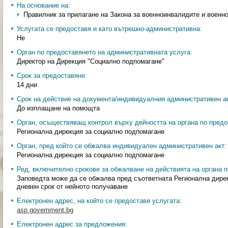
На основание на:
Правилник за прилагане на Закона за военноинвалидите и военно
Услугата се предоставя и като вътрешно-административна:
Не
Орган по предоставянето на административната услуга:
Директор на Дирекция "Социално подпомагане"
Срок за предоставяне:
14 дни
Срок на действие на документа/индивидуалния административен ак
До изплащане на помощта
Орган, осъществяващ контрол върху дейността на органа по предо
Регионална дирекция за социално подпомагане
Орган, пред който се обжалва индивидуален административен акт:
Регионална дирекция за социално подпомагане
Ред, включително срокове за обжалване на действията на органа п
Заповедта може да се обжалва пред съответната Регионална дирек
дневен срок от нейното получаване
Електронен адрес, на който се предоставя услугата:
asp.government.bg
Електронен адрес за предложения: