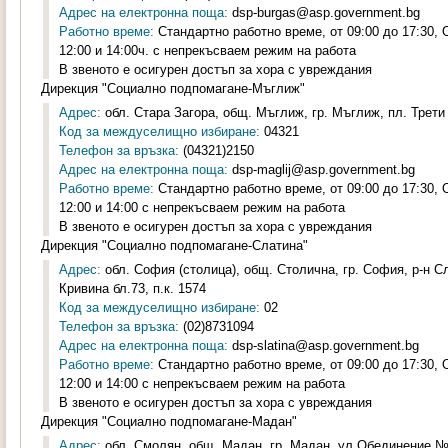
Адрес на електронна поща:
dsp-burgas@asp.government.bg
Работно време:
Стандартно работно време, от 09:00 до 17:30,
12:00 и 14:00ч. с непрекъсваем режим на работа
В звеното е осигурен достъп за хора с увреждания
Дирекция "Социално подпомагане-Мъглиж"
Адрес:
обл. Стара Загора, общ. Мъглиж, гр. Мъглиж, пл. Трети
Код за междуселищно избиране:
04321
Телефон за връзка:
(04321)2150
Адрес на електронна поща:
dsp-maglij@asp.government.bg
Работно време:
Стандартно работно време, от 09:00 до 17:30,
12:00 и 14:00 с непрекъсваем режим на работа
В звеното е осигурен достъп за хора с увреждания
Дирекция "Социално подпомагане-Слатина"
Адрес:
обл. София (столица), общ. Столична, гр. София, р-н С
Кривина бл.73, п.к. 1574
Код за междуселищно избиране:
02
Телефон за връзка:
(02)8731094
Адрес на електронна поща:
dsp-slatina@asp.government.bg
Работно време:
Стандартно работно време, от 09:00 до 17:30,
12:00 и 14:00 с непрекъсваем режим на работа
В звеното е осигурен достъп за хора с увреждания
Дирекция "Социално подпомагане-Мадан"
Адрес:
обл. Смолян, общ. Мадан, гр. Мадан, ул.Обединение №1