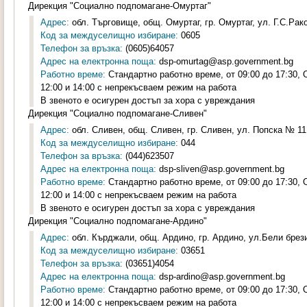
Дирекция "Социално подпомагане-Омуртаг"
Адрес:
обл. Търговище, общ. Омуртаг, гр. Омуртаг, ул. Г.С.Рак
Код за междуселищно избиране:
0605
Телефон за връзка:
(0605)64057
Адрес на електронна поща:
dsp-omurtag@asp.government.bg
Работно време:
Стандартно работно време, от 09:00 до 17:30,
12:00 и 14:00 с непрекъсваем режим на работа
В звеното е осигурен достъп за хора с увреждания
Дирекция "Социално подпомагане-Сливен"
Адрес:
обл. Сливен, общ. Сливен, гр. Сливен, ул. Попска № 11,
Код за междуселищно избиране:
044
Телефон за връзка:
(044)623507
Адрес на електронна поща:
dsp-sliven@asp.government.bg
Работно време:
Стандартно работно време, от 09:00 до 17:30,
12:00 и 14:00 с непрекъсваем режим на работа
В звеното е осигурен достъп за хора с увреждания
Дирекция "Социално подпомагане-Ардино"
Адрес:
обл. Кърджали, общ. Ардино, гр. Ардино, ул.Бели брези
Код за междуселищно избиране:
03651
Телефон за връзка:
(03651)4054
Адрес на електронна поща:
dsp-ardino@asp.government.bg
Работно време:
Стандартно работно време, от 09:00 до 17:30,
12:00 и 14:00 с непрекъсваем режим на работа