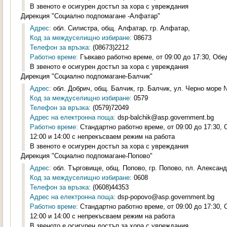
В звеното е осигурен достъп за хора с увреждания
Дирекция "Социално подпомагане -Алфатар"
Адрес:
обл. Силистра, общ. Алфатар, гр. Алфатар,
Код за междуселищно избиране:
08673
Телефон за връзка:
(08673)2212
Работно време:
Гъвкаво работно време, от 09:00 до 17:30, Обе
В звеното е осигурен достъп за хора с увреждания
Дирекция "Социално подпомагане-Балчик"
Адрес:
обл. Добрич, общ. Балчик, гр. Балчик, ул. Черно море №
Код за междуселищно избиране:
0579
Телефон за връзка:
(0579)72049
Адрес на електронна поща:
dsp-balchik@asp.government.bg
Работно време:
Стандартно работно време, от 09:00 до 17:30,
12:00 и 14:00 с непрекъсваем режим на работа
В звеното е осигурен достъп за хора с увреждания
Дирекция "Социално подпомагане-Попово"
Адрес:
обл. Търговище, общ. Попово, гр. Попово, пл. Александ
Код за междуселищно избиране:
0608
Телефон за връзка:
(0608)44353
Адрес на електронна поща:
dsp-popovo@asp.government.bg
Работно време:
Стандартно работно време, от 09:00 до 17:30,
12:00 и 14:00 с непрекъсваем режим на работа
В звеното е осигурен достъп за хора с увреждания