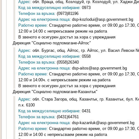
Адрес:
обл. Враца, общ. Козлодуй, гр. Козлодуй, ул. Хаджи Ди
Код за междуселищно избиране:
0973
Телефон за връзка:
(0973)81196
Адрес на електронна поща:
dsp-kozlodui@asp.government.bg
Работно време:
Стандартно работно време, от 09:00 до 17:30,
12:00 и 14:00 с непрекъсваем режим на работа
В звеното е осигурен достъп за хора с увреждания
Дирекция "Социално подпомагане-Айтос"
Адрес:
обл. Бургас, общ. Айтос, гр. Айтос, ул. Васил Левски № 
Код за междуселищно избиране:
0558
Телефон за връзка:
(0558)26340
Адрес на електронна поща:
dsp-aitos@asp.government.bg
Работно време:
Стандартно работно време, от 09:00 до 17:30,
12:00 и 14:00ч. с непрекъсваем режим на работа
В звеното е осигурен достъп за хора с увреждания
Дирекция "Социално подпомагане-Казанлък"
Адрес:
обл. Стара Загора, общ. Казанлък, гр. Казанлък, бул. К
п.к. 6100
Код за междуселищно избиране:
0431
Телефон за връзка:
(0431)64761
Адрес на електронна поща:
dsp-kazanluk@asp.government.bg
Работно време:
Стандартно работно време, от 09:00 до 17:30,
12:00 и 14:00 с непрекъсваем режим на работа