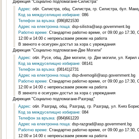
Дирекция "Социално подпомагане-Силистра"
Адрес:
обл. Силистра, общ. Силистра, гр. Силистра, бул. Маке
Код за междуселищно избиране:
086
Телефон за връзка:
(086)821530
Адрес на електронна поща:
dsp-silistra@asp.government.bg
Работно време:
Стандартно работно време, от 09:00 до 17:30,
12:00 и 14:00 с непрекъсваем режим на работа
В звеното е осигурен достъп за хора с увреждания
Дирекция "Социално подпомагане-Две Могили"
Адрес:
обл. Русе, общ. Две могили, гр. Две могили, ул. Кирил 
Код за междуселищно избиране:
08141
Телефон за връзка:
(08141)2731
Адрес на електронна поща:
dsp-dvemogili@asp.government.bg
Работно време:
Стандартно работно време, от 09:00 до 17:30,
12:00 и 14:00 с непрекъсваем режим на работа
В звеното е осигурен достъп за хора с увреждания
Дирекция "Социално подпомагане-Разград"
Адрес:
обл. Разград, общ. Разград, гр. Разград, ул. Княз Борис
Код за междуселищно избиране:
084
Телефон за връзка:
(084)661220
Адрес на електронна поща:
dsp-razgrad@asp.government.bg
Работно време:
Стандартно работно време, от 09:00 до 17:30,
12:00 и 14:00 с непрекъсваем режим на работа