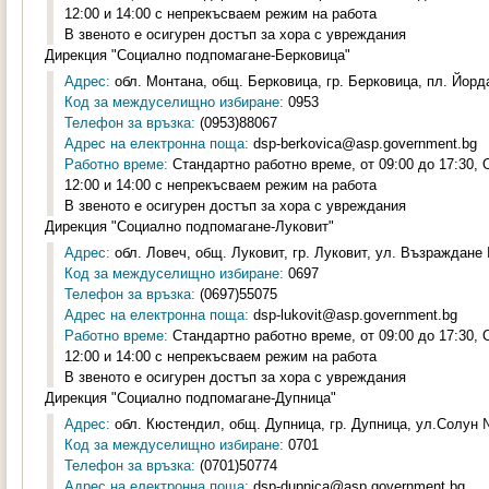
12:00 и 14:00 с непрекъсваем режим на работа
В звеното е осигурен достъп за хора с увреждания
Дирекция "Социално подпомагане-Берковица"
Адрес:
обл. Монтана, общ. Берковица, гр. Берковица, пл. Йорд
Код за междуселищно избиране:
0953
Телефон за връзка:
(0953)88067
Адрес на електронна поща:
dsp-berkovica@asp.government.bg
Работно време:
Стандартно работно време, от 09:00 до 17:30,
12:00 и 14:00 с непрекъсваем режим на работа
В звеното е осигурен достъп за хора с увреждания
Дирекция "Социално подпомагане-Луковит"
Адрес:
обл. Ловеч, общ. Луковит, гр. Луковит, ул. Възраждане 
Код за междуселищно избиране:
0697
Телефон за връзка:
(0697)55075
Адрес на електронна поща:
dsp-lukovit@asp.government.bg
Работно време:
Стандартно работно време, от 09:00 до 17:30,
12:00 и 14:00 с непрекъсваем режим на работа
В звеното е осигурен достъп за хора с увреждания
Дирекция "Социално подпомагане-Дупница"
Адрес:
обл. Кюстендил, общ. Дупница, гр. Дупница, ул.Солун №
Код за междуселищно избиране:
0701
Телефон за връзка:
(0701)50774
Адрес на електронна поща:
dsp-dupnica@asp.government.bg