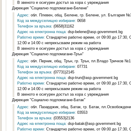
В звеното е осигурен достъп за хора с увреждания
Дирекция "Социално подпомагане-Белене"
Адрес:
обл. Плевен, общ. Белене, гр. Белене, ул. България №3
Код за междуселищно избиране:
0658
Телефон за връзка:
(0658)31162
Адрес на електронна поща:
dsp-belene@asp.government.bg
Работно време:
Стандартно работно време, от 09:00 до 17:30,
12:00 и 14:00 с непрекъсваем режим на работа
В звеното е осигурен достъп за хора с увреждания
Дирекция "Социално подпомагане-Трън"
Адрес:
обл. Перник, общ. Трън, гр. Трън, пл.Владо Тричков №1,
Код за междуселищно избиране:
07731
Телефон за връзка:
(07731)2145
Адрес на електронна поща:
dsp-trun@asp.government.bg
Работно време:
Стандартно работно време, от 09:00 до 17:30,
12:00 и 14:00 с непрекъсваем режим на работа
В звеното е осигурен достъп за хора с увреждания
Дирекция "Социално подпомагане-Батак"
Адрес:
обл. Пазарджик, общ. Батак, гр. Батак, пл.Освобождени
Код за междуселищно избиране:
03553
Телефон за връзка:
(03553)2136
Адрес на електронна поща:
dsp-batak@asp.government.bg
Работно време:
Стандартно работно време, от 09:00 до 17:30,