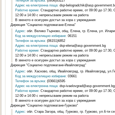
Телефон за връзка:
(0936)53227
Адрес на електронна поща:
dsp-belogradchik@asp.government.b
Работно време:
Стандартно работно време, от 09:00 до 17:30,
12:00 и 14:00 с непрекъсваем режим на работа
В звеното е осигурен достъп за хора с увреждания
Дирекция "Социално подпомагане-Елена"
Адрес:
обл. Велико Търново, общ. Елена, гр. Елена, ул. Илари
Код за междуселищно избиране:
06151
Телефон за връзка:
(06151)6852
Адрес на електронна поща:
dsp-elena@asp.government.bg
Работно време:
Стандартно работно време, от 09:00 до 17:30,
12:00 и 14:00 с непрекъсваем режим на работа
В звеното е осигурен достъп за хора с увреждания
Дирекция "Социално подпомагане-Ивайловград"
Адрес:
обл. Хасково, общ. Ивайловград, гр. Ивайловград, ул.Г
Код за междуселищно избиране:
03661
Телефон за връзка:
(03661)6595
Адрес на електронна поща:
dsp-ivaelovgrad@asp.government.bg
Работно време:
Стандартно работно време, от 09:00 до 17:30,
12:00 и 14:00 с непрекъсваем режим на работа
В звеното е осигурен достъп за хора с увреждания
Дирекция "Социално подпомагане-Гурково"
Адрес:
обл. Стара Загора, общ. Гурково, гр. Гурково, ул.6-ти с