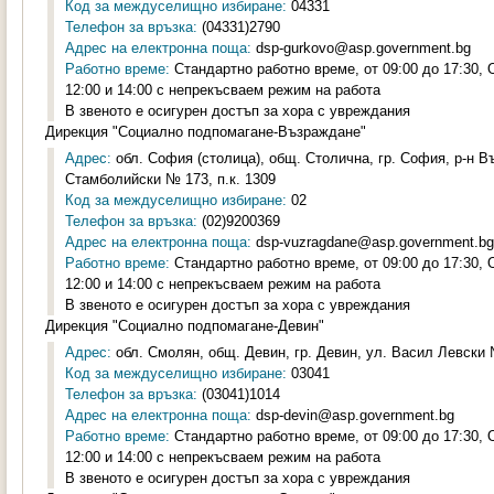
Код за междуселищно избиране:
04331
Телефон за връзка:
(04331)2790
Адрес на електронна поща:
dsp-gurkovo@asp.government.bg
Работно време:
Стандартно работно време, от 09:00 до 17:30,
12:00 и 14:00 с непрекъсваем режим на работа
В звеното е осигурен достъп за хора с увреждания
Дирекция "Социално подпомагане-Възраждане"
Адрес:
обл. София (столица), общ. Столична, гр. София, р-н 
Стамболийски № 173, п.к. 1309
Код за междуселищно избиране:
02
Телефон за връзка:
(02)9200369
Адрес на електронна поща:
dsp-vuzragdane@asp.government.bg
Работно време:
Стандартно работно време, от 09:00 до 17:30,
12:00 и 14:00 с непрекъсваем режим на работа
В звеното е осигурен достъп за хора с увреждания
Дирекция "Социално подпомагане-Девин"
Адрес:
обл. Смолян, общ. Девин, гр. Девин, ул. Васил Левски 
Код за междуселищно избиране:
03041
Телефон за връзка:
(03041)1014
Адрес на електронна поща:
dsp-devin@asp.government.bg
Работно време:
Стандартно работно време, от 09:00 до 17:30,
12:00 и 14:00 с непрекъсваем режим на работа
В звеното е осигурен достъп за хора с увреждания