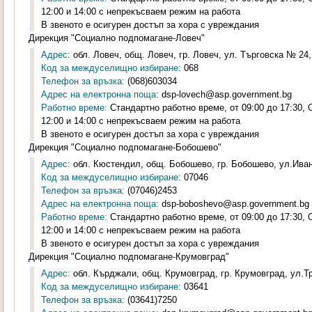
12:00 и 14:00 с непрекъсваем режим на работа
В звеното е осигурен достъп за хора с увреждания
Дирекция "Социално подпомагане-Ловеч"
Адрес:
обл. Ловеч, общ. Ловеч, гр. Ловеч, ул. Търговска № 24, 
Код за междуселищно избиране:
068
Телефон за връзка:
(068)603034
Адрес на електронна поща:
dsp-lovech@asp.government.bg
Работно време:
Стандартно работно време, от 09:00 до 17:30,
12:00 и 14:00 с непрекъсваем режим на работа
В звеното е осигурен достъп за хора с увреждания
Дирекция "Социално подпомагане-Бобошево"
Адрес:
обл. Кюстендил, общ. Бобошево, гр. Бобошево, ул.Иван
Код за междуселищно избиране:
07046
Телефон за връзка:
(07046)2453
Адрес на електронна поща:
dsp-boboshevo@asp.government.bg
Работно време:
Стандартно работно време, от 09:00 до 17:30,
12:00 и 14:00 с непрекъсваем режим на работа
В звеното е осигурен достъп за хора с увреждания
Дирекция "Социално подпомагане-Крумовград"
Адрес:
обл. Кърджали, общ. Крумовград, гр. Крумовград, ул.Тр
Код за междуселищно избиране:
03641
Телефон за връзка:
(03641)7250