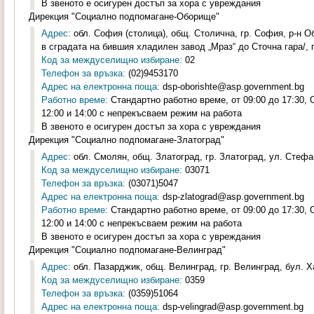
В звеното е осигурен достъп за хора с увреждания
Дирекция "Социално подпомагане-Оборище"
Адрес:
обл. София (столица), общ. Столична, гр. София, р-н Об
в сградата на бившия хладилен завод „Мраз“ до Сточна гара/, п
Код за междуселищно избиране:
02
Телефон за връзка:
(02)9453170
Адрес на електронна поща:
dsp-oborishte@asp.government.bg
Работно време:
Стандартно работно време, от 09:00 до 17:30,
12:00 и 14:00 с непрекъсваем режим на работа
В звеното е осигурен достъп за хора с увреждания
Дирекция "Социално подпомагане-Златоград"
Адрес:
обл. Смолян, общ. Златоград, гр. Златоград, ул. Стефа
Код за междуселищно избиране:
03071
Телефон за връзка:
(03071)5047
Адрес на електронна поща:
dsp-zlatograd@asp.government.bg
Работно време:
Стандартно работно време, от 09:00 до 17:30,
12:00 и 14:00 с непрекъсваем режим на работа
В звеното е осигурен достъп за хора с увреждания
Дирекция "Социално подпомагане-Велинград"
Адрес:
обл. Пазарджик, общ. Велинград, гр. Велинград, бул. Х
Код за междуселищно избиране:
0359
Телефон за връзка:
(0359)51064
Адрес на електронна поща:
dsp-velingrad@asp.government.bg