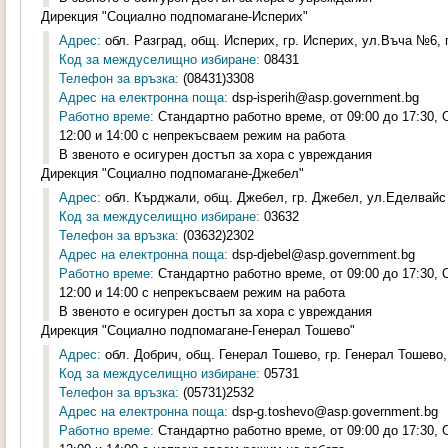
Дирекция "Социално подпомагане-Исперих"
Адрес:
обл. Разград, общ. Исперих, гр. Исперих, ул.Въча №6, п
Код за междуселищно избиране:
08431
Телефон за връзка:
(08431)3308
Адрес на електронна поща:
dsp-isperih@asp.government.bg
Работно време:
Стандартно работно време, от 09:00 до 17:30,
12:00 и 14:00 с непрекъсваем режим на работа
В звеното е осигурен достъп за хора с увреждания
Дирекция "Социално подпомагане-Джебел"
Адрес:
обл. Кърджали, общ. Джебел, гр. Джебел, ул.Еделвайс 
Код за междуселищно избиране:
03632
Телефон за връзка:
(03632)2302
Адрес на електронна поща:
dsp-djebel@asp.government.bg
Работно време:
Стандартно работно време, от 09:00 до 17:30,
12:00 и 14:00 с непрекъсваем режим на работа
В звеното е осигурен достъп за хора с увреждания
Дирекция "Социално подпомагане-Генерал Тошево"
Адрес:
обл. Добрич, общ. Генерал Тошево, гр. Генерал Тошево,
Код за междуселищно избиране:
05731
Телефон за връзка:
(05731)2532
Адрес на електронна поща:
dsp-g.toshevo@asp.government.bg
Работно време:
Стандартно работно време, от 09:00 до 17:30,