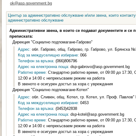
ok@asp.government.bg
Център за административно обслужване и/или звена, които контакту
административно обслужване
Административни звена, в които се подават документите и се 
преписката:
Дирекция "Социално подпомагане-Габрово"
Адрес:
обл. Габрово, общ. Габрово, гр. Габрово, ул. Брянска №3
Код за междуселищно избиране:
066
Телефон за връзка:
(066)806796
Адрес на електронна поща:
dsp-gabrovo@asp.government.bg
Работно време:
Стандартно работно време, от 09:00 до 17:30,
12:00 и 14:00 с непрекъсваем режим на работа
В звеното е осигурен достъп за хора с увреждания
Дирекция "Социално подпомагане-Котел"
Адрес:
обл. Сливен, общ. Котел, гр. Котел, ул. Проф. Павлов'' 
Код за междуселищно избиране:
0453
Телефон за връзка:
(0453)42838
Адрес на електронна поща:
dsp-kotel@asp.government.bg
Работно време:
Стандартно работно време, от 09:00 до 17:30,
12:00 и 14:00 с непрекъсваем режим на работа
В звеното е осигурен достъп за хора с увреждания