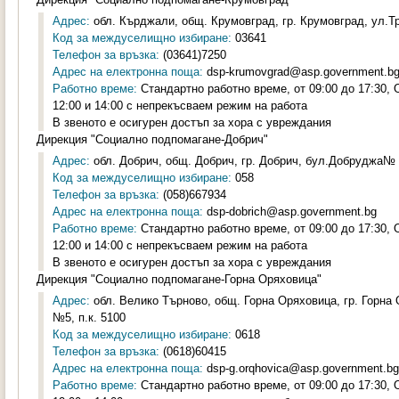
Адрес:
обл. Кърджали, общ. Крумовград, гр. Крумовград, ул.Тр
Код за междуселищно избиране:
03641
Телефон за връзка:
(03641)7250
Адрес на електронна поща:
dsp-krumovgrad@asp.government.b
Работно време:
Стандартно работно време, от 09:00 до 17:30,
12:00 и 14:00 с непрекъсваем режим на работа
В звеното е осигурен достъп за хора с увреждания
Дирекция "Социално подпомагане-Добрич"
Адрес:
обл. Добрич, общ. Добрич, гр. Добрич, бул.Добруджа№ 8
Код за междуселищно избиране:
058
Телефон за връзка:
(058)667934
Адрес на електронна поща:
dsp-dobrich@asp.government.bg
Работно време:
Стандартно работно време, от 09:00 до 17:30,
12:00 и 14:00 с непрекъсваем режим на работа
В звеното е осигурен достъп за хора с увреждания
Дирекция "Социално подпомагане-Горна Оряховица"
Адрес:
обл. Велико Търново, общ. Горна Оряховица, гр. Горна
№5, п.к. 5100
Код за междуселищно избиране:
0618
Телефон за връзка:
(0618)60415
Адрес на електронна поща:
dsp-g.orqhovica@asp.government.bg
Работно време:
Стандартно работно време, от 09:00 до 17:30,