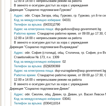
12:00 и 14:00 с непрекъсваем режим на работа
В звеното е осигурен достъп за хора с увреждания
Дирекция "Социално подпомагане-Гурково"
Адрес:
обл. Стара Загора, общ. Гурково, гр. Гурково, ул.6-ти с
Код за междуселищно избиране:
04331
Телефон за връзка:
(04331)2790
Адрес на електронна поща:
dsp-gurkovo@asp.government.bg
Работно време:
Стандартно работно време, от 09:00 до 17:30,
12:00 и 14:00 с непрекъсваем режим на работа
В звеното е осигурен достъп за хора с увреждания
Дирекция "Социално подпомагане-Възраждане"
Адрес:
обл. София (столица), общ. Столична, гр. София, р-н 
Стамболийски № 173, п.к. 1309
Код за междуселищно избиране:
02
Телефон за връзка:
(02)9200369
Адрес на електронна поща:
dsp-vuzragdane@asp.government.bg
Работно време:
Стандартно работно време, от 09:00 до 17:30,
12:00 и 14:00 с непрекъсваем режим на работа
В звеното е осигурен достъп за хора с увреждания
Дирекция "Социално подпомагане-Девин"
Адрес:
обл. Смолян, общ. Девин, гр. Девин, ул. Васил Левски 
Код за междуселищно избиране:
03041
Телефон за връзка:
(03041)1014