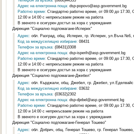
Телефон за връзка:
(0608)44353
Адрес на електронна поща:
dsp-popovo@asp.government.bg
Работно време:
Стандартно работно време, от 09:00 до 17:30,
12:00 и 14:00 с непрекъсваем режим на работа
В звеното е осигурен достъп за хора с увреждания
Дирекция "Социално подпомагане-Исперих"
Адрес:
обл. Разград, общ. Исперих, гр. Исперих, ул.Въча №6, п
Код за междуселищно избиране:
08431
Телефон за връзка:
(08431)3308
Адрес на електронна поща:
dsp-isperih@asp.government.bg
Работно време:
Стандартно работно време, от 09:00 до 17:30,
12:00 и 14:00 с непрекъсваем режим на работа
В звеното е осигурен достъп за хора с увреждания
Дирекция "Социално подпомагане-Джебел"
Адрес:
обл. Кърджали, общ. Джебел, гр. Джебел, ул.Еделвайс 
Код за междуселищно избиране:
03632
Телефон за връзка:
(03632)2302
Адрес на електронна поща:
dsp-djebel@asp.government.bg
Работно време:
Стандартно работно време, от 09:00 до 17:30,
12:00 и 14:00 с непрекъсваем режим на работа
В звеното е осигурен достъп за хора с увреждания
Дирекция "Социално подпомагане-Генерал Тошево"
Адрес:
обл. Добрич, общ. Генерал Тошево, гр. Генерал Тошево,