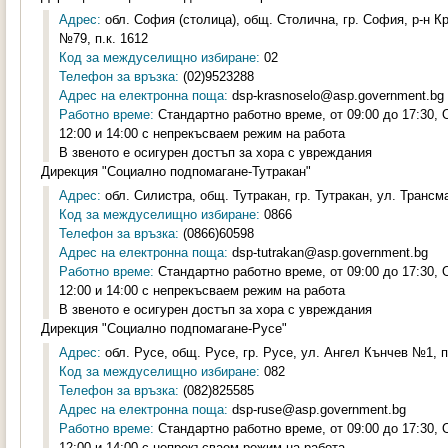
Адрес:
обл. София (столица), общ. Столична, гр. София, р-н К
№79, п.к. 1612
Код за междуселищно избиране:
02
Телефон за връзка:
(02)9523288
Адрес на електронна поща:
dsp-krasnoselo@asp.government.bg
Работно време:
Стандартно работно време, от 09:00 до 17:30,
12:00 и 14:00 с непрекъсваем режим на работа
В звеното е осигурен достъп за хора с увреждания
Дирекция "Социално подпомагане-Тутракан"
Адрес:
обл. Силистра, общ. Тутракан, гр. Тутракан, ул. Трансм
Код за междуселищно избиране:
0866
Телефон за връзка:
(0866)60598
Адрес на електронна поща:
dsp-tutrakan@asp.government.bg
Работно време:
Стандартно работно време, от 09:00 до 17:30,
12:00 и 14:00 с непрекъсваем режим на работа
В звеното е осигурен достъп за хора с увреждания
Дирекция "Социално подпомагане-Русе"
Адрес:
обл. Русе, общ. Русе, гр. Русе, ул. Ангел Кънчев №1, п
Код за междуселищно избиране:
082
Телефон за връзка:
(082)825585
Адрес на електронна поща:
dsp-ruse@asp.government.bg
Работно време:
Стандартно работно време, от 09:00 до 17:30,
12:00 и 14:00 с непрекъсваем режим на работа