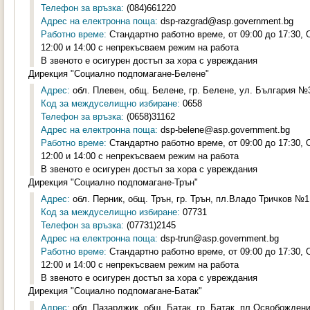
Телефон за връзка:
(084)661220
Адрес на електронна поща:
dsp-razgrad@asp.government.bg
Работно време:
Стандартно работно време, от 09:00 до 17:30,
12:00 и 14:00 с непрекъсваем режим на работа
В звеното е осигурен достъп за хора с увреждания
Дирекция "Социално подпомагане-Белене"
Адрес:
обл. Плевен, общ. Белене, гр. Белене, ул. България №3
Код за междуселищно избиране:
0658
Телефон за връзка:
(0658)31162
Адрес на електронна поща:
dsp-belene@asp.government.bg
Работно време:
Стандартно работно време, от 09:00 до 17:30,
12:00 и 14:00 с непрекъсваем режим на работа
В звеното е осигурен достъп за хора с увреждания
Дирекция "Социално подпомагане-Трън"
Адрес:
обл. Перник, общ. Трън, гр. Трън, пл.Владо Тричков №1,
Код за междуселищно избиране:
07731
Телефон за връзка:
(07731)2145
Адрес на електронна поща:
dsp-trun@asp.government.bg
Работно време:
Стандартно работно време, от 09:00 до 17:30,
12:00 и 14:00 с непрекъсваем режим на работа
В звеното е осигурен достъп за хора с увреждания
Дирекция "Социално подпомагане-Батак"
Адрес:
обл. Пазарджик, общ. Батак, гр. Батак, пл.Освобождени