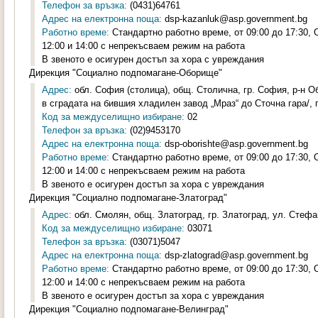
Телефон за връзка:
(0431)64761
Адрес на електронна поща:
dsp-kazanluk@asp.government.bg
Работно време:
Стандартно работно време, от 09:00 до 17:30,
12:00 и 14:00 с непрекъсваем режим на работа
В звеното е осигурен достъп за хора с увреждания
Дирекция "Социално подпомагане-Оборище"
Адрес:
обл. София (столица), общ. Столична, гр. София, р-н Об
в сградата на бившия хладилен завод „Мраз“ до Сточна гара/, п
Код за междуселищно избиране:
02
Телефон за връзка:
(02)9453170
Адрес на електронна поща:
dsp-oborishte@asp.government.bg
Работно време:
Стандартно работно време, от 09:00 до 17:30,
12:00 и 14:00 с непрекъсваем режим на работа
В звеното е осигурен достъп за хора с увреждания
Дирекция "Социално подпомагане-Златоград"
Адрес:
обл. Смолян, общ. Златоград, гр. Златоград, ул. Стефа
Код за междуселищно избиране:
03071
Телефон за връзка:
(03071)5047
Адрес на електронна поща:
dsp-zlatograd@asp.government.bg
Работно време:
Стандартно работно време, от 09:00 до 17:30,
12:00 и 14:00 с непрекъсваем режим на работа
В звеното е осигурен достъп за хора с увреждания
Дирекция "Социално подпомагане-Велинград"