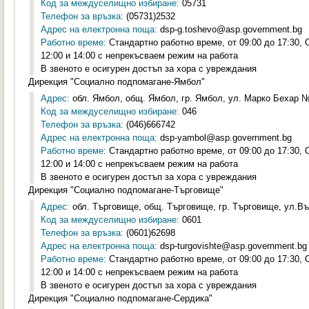
Код за междуселищно избиране:
05731
Телефон за връзка:
(05731)2532
Адрес на електронна поща:
dsp-g.toshevo@asp.government.bg
Работно време:
Стандартно работно време, от 09:00 до 17:30,
12:00 и 14:00 с непрекъсваем режим на работа
В звеното е осигурен достъп за хора с увреждания
Дирекция "Социално подпомагане-Ямбол"
Адрес:
обл. Ямбол, общ. Ямбол, гр. Ямбол, ул. Марко Бехар №2
Код за междуселищно избиране:
046
Телефон за връзка:
(046)666742
Адрес на електронна поща:
dsp-yambol@asp.government.bg
Работно време:
Стандартно работно време, от 09:00 до 17:30,
12:00 и 14:00 с непрекъсваем режим на работа
В звеното е осигурен достъп за хора с увреждания
Дирекция "Социално подпомагане-Търговище"
Адрес:
обл. Търговище, общ. Търговище, гр. Търговище, ул.Въ
Код за междуселищно избиране:
0601
Телефон за връзка:
(0601)62698
Адрес на електронна поща:
dsp-turgovishte@asp.government.bg
Работно време:
Стандартно работно време, от 09:00 до 17:30,
12:00 и 14:00 с непрекъсваем режим на работа
В звеното е осигурен достъп за хора с увреждания
Дирекция "Социално подпомагане-Сердика"