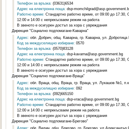
Телефон за връзка:
(03631)6534
Адрес на електронна поща:
dsp-momchilgrad@asp.government.
Работно време:
Стандартно работно време, от 09:00 до 17:30,
12:00 и 14:00 с непрекъсваем режим на работа
В звеното е осигурен достъп за хора с увреждания
Дирекция "Социално подпомагане-Каварна"
Адрес:
обл. Добрич, общ. Каварна, гр. Каварна, ул. Добротица 
Код за междуселищно избиране:
0570
Телефон за връзка:
(0570)83128
Адрес на електронна поща:
dsp-kavarna@asp.government.bg
Работно време:
Стандартно работно време, от 09:00 до 17:30,
12:00 и 14:00 с непрекъсваем режим на работа
В звеното е осигурен достъп за хора с увреждания
Дирекция "Социално подпомагане-Враца"
Адрес:
обл. Враца, общ. Враца, гр. Враца, ул. Лукашов №1, п.к
Код за междуселищно избиране:
092
Телефон за връзка:
(092)665150
Адрес на електронна поща:
dsp-vraca@asp.government.bg
Работно време:
Стандартно работно време, от 09:00 до 17:30,
12:00 и 14:00 с непрекъсваем режим на работа
В звеното е осигурен достъп за хора с увреждания
Дирекция "Социално подпомагане-Брегово"
Адрес:
обл. Видин, общ. Брегово, гр. Брегово, ул.Александър 