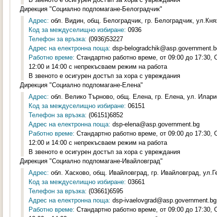
Дирекция "Социално подпомагане-Белоградчик"
Адрес:
обл. Видин, общ. Белоградчик, гр. Белоградчик, ул.Княз
Код за междуселищно избиране:
0936
Телефон за връзка:
(0936)53227
Адрес на електронна поща:
dsp-belogradchik@asp.government.b
Работно време:
Стандартно работно време, от 09:00 до 17:30,
12:00 и 14:00 с непрекъсваем режим на работа
В звеното е осигурен достъп за хора с увреждания
Дирекция "Социално подпомагане-Елена"
Адрес:
обл. Велико Търново, общ. Елена, гр. Елена, ул. Илари
Код за междуселищно избиране:
06151
Телефон за връзка:
(06151)6852
Адрес на електронна поща:
dsp-elena@asp.government.bg
Работно време:
Стандартно работно време, от 09:00 до 17:30,
12:00 и 14:00 с непрекъсваем режим на работа
В звеното е осигурен достъп за хора с увреждания
Дирекция "Социално подпомагане-Ивайловград"
Адрес:
обл. Хасково, общ. Ивайловград, гр. Ивайловград, ул.Г
Код за междуселищно избиране:
03661
Телефон за връзка:
(03661)6595
Адрес на електронна поща:
dsp-ivaelovgrad@asp.government.bg
Работно време:
Стандартно работно време, от 09:00 до 17:30,