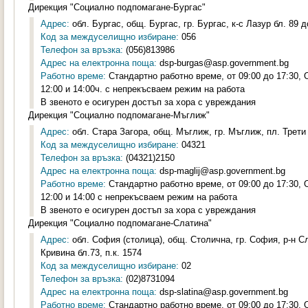
Дирекция "Социално подпомагане-Бургас"
Адрес:
обл. Бургас, общ. Бургас, гр. Бургас, к-с Лазур бл. 89 д
Код за междуселищно избиране:
056
Телефон за връзка:
(056)813986
Адрес на електронна поща:
dsp-burgas@asp.government.bg
Работно време:
Стандартно работно време, от 09:00 до 17:30,
12:00 и 14:00ч. с непрекъсваем режим на работа
В звеното е осигурен достъп за хора с увреждания
Дирекция "Социално подпомагане-Мъглиж"
Адрес:
обл. Стара Загора, общ. Мъглиж, гр. Мъглиж, пл. Трети
Код за междуселищно избиране:
04321
Телефон за връзка:
(04321)2150
Адрес на електронна поща:
dsp-maglij@asp.government.bg
Работно време:
Стандартно работно време, от 09:00 до 17:30,
12:00 и 14:00 с непрекъсваем режим на работа
В звеното е осигурен достъп за хора с увреждания
Дирекция "Социално подпомагане-Слатина"
Адрес:
обл. София (столица), общ. Столична, гр. София, р-н С
Кривина бл.73, п.к. 1574
Код за междуселищно избиране:
02
Телефон за връзка:
(02)8731094
Адрес на електронна поща:
dsp-slatina@asp.government.bg
Работно време:
Стандартно работно време, от 09:00 до 17:30,