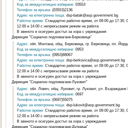
Код за междуселищно избиране:
03553
Телефон за връзка:
(03553)2136
Адрес на електронна поща:
dsp-batak@asp.government.bg
Работно време:
Стандартно работно време, от 09:00 до 17:30,
12:00 и 14:00 с непрекъсваем режим на работа
В звеното е осигурен достъп за хора с увреждания
Дирекция "Социално подпомагане-Берковица"
Адрес:
обл. Монтана, общ. Берковица, гр. Берковица, пл. Йорд
Код за междуселищно избиране:
0953
Телефон за връзка:
(0953)88067
Адрес на електронна поща:
dsp-berkovica@asp.government.bg
Работно време:
Стандартно работно време, от 09:00 до 17:30,
12:00 и 14:00 с непрекъсваем режим на работа
В звеното е осигурен достъп за хора с увреждания
Дирекция "Социално подпомагане-Луковит"
Адрес:
обл. Ловеч, общ. Луковит, гр. Луковит, ул. Възраждане 
Код за междуселищно избиране:
0697
Телефон за връзка:
(0697)55075
Адрес на електронна поща:
dsp-lukovit@asp.government.bg
Работно време:
Стандартно работно време, от 09:00 до 17:30,
12:00 и 14:00 с непрекъсваем режим на работа
В звеното е осигурен достъп за хора с увреждания
Дирекция "Социално подпомагане-Дупница"