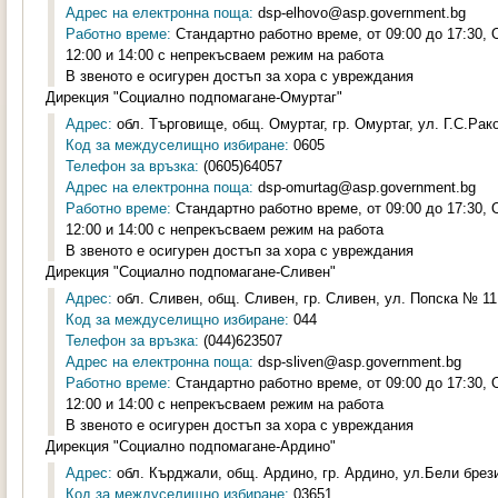
Адрес на електронна поща:
dsp-elhovo@asp.government.bg
Работно време:
Стандартно работно време, от 09:00 до 17:30,
12:00 и 14:00 с непрекъсваем режим на работа
В звеното е осигурен достъп за хора с увреждания
Дирекция "Социално подпомагане-Омуртаг"
Адрес:
обл. Търговище, общ. Омуртаг, гр. Омуртаг, ул. Г.С.Рак
Код за междуселищно избиране:
0605
Телефон за връзка:
(0605)64057
Адрес на електронна поща:
dsp-omurtag@asp.government.bg
Работно време:
Стандартно работно време, от 09:00 до 17:30,
12:00 и 14:00 с непрекъсваем режим на работа
В звеното е осигурен достъп за хора с увреждания
Дирекция "Социално подпомагане-Сливен"
Адрес:
обл. Сливен, общ. Сливен, гр. Сливен, ул. Попска № 11,
Код за междуселищно избиране:
044
Телефон за връзка:
(044)623507
Адрес на електронна поща:
dsp-sliven@asp.government.bg
Работно време:
Стандартно работно време, от 09:00 до 17:30,
12:00 и 14:00 с непрекъсваем режим на работа
В звеното е осигурен достъп за хора с увреждания
Дирекция "Социално подпомагане-Ардино"
Адрес:
обл. Кърджали, общ. Ардино, гр. Ардино, ул.Бели брези
Код за междуселищно избиране:
03651