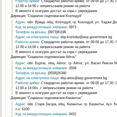
Работно време:
Стандартно работно време, от 09:00 до 17:30,
12:00 и 14:00 с непрекъсваем режим на работа
В звеното е осигурен достъп за хора с увреждания
Дирекция "Социално подпомагане-Козлодуй"
Адрес:
обл. Враца, общ. Козлодуй, гр. Козлодуй, ул. Хаджи Ди
Код за междуселищно избиране:
0973
Телефон за връзка:
(0973)81196
Адрес на електронна поща:
dsp-kozlodui@asp.government.bg
Работно време:
Стандартно работно време, от 09:00 до 17:30,
12:00 и 14:00 с непрекъсваем режим на работа
В звеното е осигурен достъп за хора с увреждания
Дирекция "Социално подпомагане-Айтос"
Адрес:
обл. Бургас, общ. Айтос, гр. Айтос, ул. Васил Левски № 
Код за междуселищно избиране:
0558
Телефон за връзка:
(0558)26340
Адрес на електронна поща:
dsp-aitos@asp.government.bg
Работно време:
Стандартно работно време, от 09:00 до 17:30,
12:00 и 14:00ч. с непрекъсваем режим на работа
В звеното е осигурен достъп за хора с увреждания
Дирекция "Социално подпомагане-Казанлък"
Адрес:
обл. Стара Загора, общ. Казанлък, гр. Казанлък, бул. К
п.к. 6100
Код за междуселищно избиране:
0431