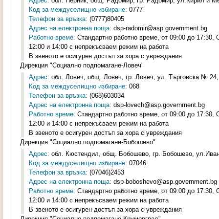
Адрес:
обл. Перник, общ. Радомир, гр. Радомир, ул.Кирил и Ме
Код за междуселищно избиране:
0777
Телефон за връзка:
(0777)80405
Адрес на електронна поща:
dsp-radomir@asp.government.bg
Работно време:
Стандартно работно време, от 09:00 до 17:30,
12:00 и 14:00 с непрекъсваем режим на работа
В звеното е осигурен достъп за хора с увреждания
Дирекция "Социално подпомагане-Ловеч"
Адрес:
обл. Ловеч, общ. Ловеч, гр. Ловеч, ул. Търговска № 24, 
Код за междуселищно избиране:
068
Телефон за връзка:
(068)603034
Адрес на електронна поща:
dsp-lovech@asp.government.bg
Работно време:
Стандартно работно време, от 09:00 до 17:30,
12:00 и 14:00 с непрекъсваем режим на работа
В звеното е осигурен достъп за хора с увреждания
Дирекция "Социално подпомагане-Бобошево"
Адрес:
обл. Кюстендил, общ. Бобошево, гр. Бобошево, ул.Иван
Код за междуселищно избиране:
07046
Телефон за връзка:
(07046)2453
Адрес на електронна поща:
dsp-boboshevo@asp.government.bg
Работно време:
Стандартно работно време, от 09:00 до 17:30,
12:00 и 14:00 с непрекъсваем режим на работа
В звеното е осигурен достъп за хора с увреждания
Дирекция "Социално подпомагане-Крумовград"