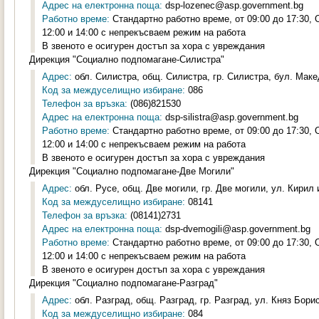
Адрес на електронна поща:
dsp-lozenec@asp.government.bg
Работно време:
Стандартно работно време, от 09:00 до 17:30,
12:00 и 14:00 с непрекъсваем режим на работа
В звеното е осигурен достъп за хора с увреждания
Дирекция "Социално подпомагане-Силистра"
Адрес:
обл. Силистра, общ. Силистра, гр. Силистра, бул. Маке
Код за междуселищно избиране:
086
Телефон за връзка:
(086)821530
Адрес на електронна поща:
dsp-silistra@asp.government.bg
Работно време:
Стандартно работно време, от 09:00 до 17:30,
12:00 и 14:00 с непрекъсваем режим на работа
В звеното е осигурен достъп за хора с увреждания
Дирекция "Социално подпомагане-Две Могили"
Адрес:
обл. Русе, общ. Две могили, гр. Две могили, ул. Кирил 
Код за междуселищно избиране:
08141
Телефон за връзка:
(08141)2731
Адрес на електронна поща:
dsp-dvemogili@asp.government.bg
Работно време:
Стандартно работно време, от 09:00 до 17:30,
12:00 и 14:00 с непрекъсваем режим на работа
В звеното е осигурен достъп за хора с увреждания
Дирекция "Социално подпомагане-Разград"
Адрес:
обл. Разград, общ. Разград, гр. Разград, ул. Княз Борис
Код за междуселищно избиране:
084