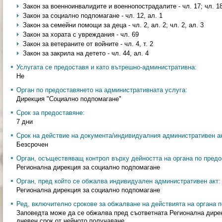
Закон за военноинвалидите и военнопострадалите - чл. 17; чл. 1
Закон за социално подпомагане - чл. 12, ал. 1
Закон за семейни помощи за деца - чл. 2, ал. 2; чл. 2, ал. 3
Закон за хората с увреждания - чл. 69
Закон за ветераните от войните - чл. 4, т. 2
Закон за закрила на детето - чл. 44, ал. 4
Услугата се предоставя и като вътрешно-административна:
Не
Орган по предоставянето на административната услуга:
Дирекция "Социално подпомагане"
Срок за предоставяне:
7 дни
Срок на действие на документа/индивидуалния административен ак
Безсрочен
Орган, осъществяващ контрол върху дейността на органа по предо
Регионална дирекция за социално подпомагане
Орган, пред който се обжалва индивидуален административен акт:
Регионална дирекция за социално подпомагане
Ред, включително срокове за обжалване на действията на органа п
Заповедта може да се обжалва пред съответната Регионална дирек
дневен срок от нейното получаване