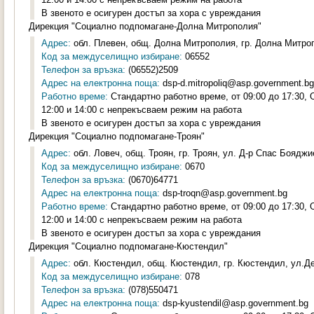
В звеното е осигурен достъп за хора с увреждания
Дирекция "Социално подпомагане-Долна Митрополия"
Адрес:
обл. Плевен, общ. Долна Митрополия, гр. Долна Митроп
Код за междуселищно избиране:
06552
Телефон за връзка:
(06552)2509
Адрес на електронна поща:
dsp-d.mitropoliq@asp.government.bg
Работно време:
Стандартно работно време, от 09:00 до 17:30,
12:00 и 14:00 с непрекъсваем режим на работа
В звеното е осигурен достъп за хора с увреждания
Дирекция "Социално подпомагане-Троян"
Адрес:
обл. Ловеч, общ. Троян, гр. Троян, ул. Д-р Спас Бояджи
Код за междуселищно избиране:
0670
Телефон за връзка:
(0670)64771
Адрес на електронна поща:
dsp-troqn@asp.government.bg
Работно време:
Стандартно работно време, от 09:00 до 17:30,
12:00 и 14:00 с непрекъсваем режим на работа
В звеното е осигурен достъп за хора с увреждания
Дирекция "Социално подпомагане-Кюстендил"
Адрес:
обл. Кюстендил, общ. Кюстендил, гр. Кюстендил, ул.Де
Код за междуселищно избиране:
078
Телефон за връзка:
(078)550471
Адрес на електронна поща:
dsp-kyustendil@asp.government.bg