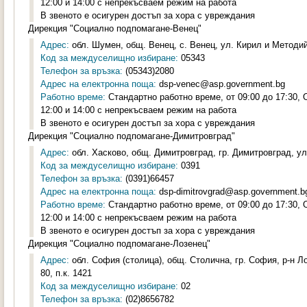
12:00 и 14:00 с непрекъсваем режим на работа
В звеното е осигурен достъп за хора с увреждания
Дирекция "Социално подпомагане-Венец"
Адрес:
обл. Шумен, общ. Венец, с. Венец, ул. Кирил и Методий
Код за междуселищно избиране:
05343
Телефон за връзка:
(05343)2080
Адрес на електронна поща:
dsp-venec@asp.government.bg
Работно време:
Стандартно работно време, от 09:00 до 17:30,
12:00 и 14:00 с непрекъсваем режим на работа
В звеното е осигурен достъп за хора с увреждания
Дирекция "Социално подпомагане-Димитровград"
Адрес:
обл. Хасково, общ. Димитровград, гр. Димитровград, ул.
Код за междуселищно избиране:
0391
Телефон за връзка:
(0391)66457
Адрес на електронна поща:
dsp-dimitrovgrad@asp.government.b
Работно време:
Стандартно работно време, от 09:00 до 17:30,
12:00 и 14:00 с непрекъсваем режим на работа
В звеното е осигурен достъп за хора с увреждания
Дирекция "Социално подпомагане-Лозенец"
Адрес:
обл. София (столица), общ. Столична, гр. София, р-н 
80, п.к. 1421
Код за междуселищно избиране:
02
Телефон за връзка:
(02)8656782