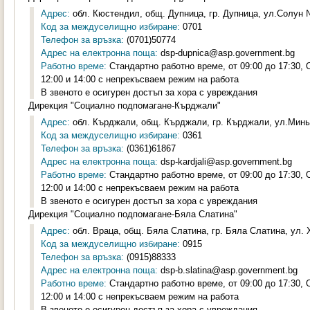
Адрес:
обл. Кюстендил, общ. Дупница, гр. Дупница, ул.Солун №
Код за междуселищно избиране:
0701
Телефон за връзка:
(0701)50774
Адрес на електронна поща:
dsp-dupnica@asp.government.bg
Работно време:
Стандартно работно време, от 09:00 до 17:30,
12:00 и 14:00 с непрекъсваем режим на работа
В звеното е осигурен достъп за хора с увреждания
Дирекция "Социално подпомагане-Кърджали"
Адрес:
обл. Кърджали, общ. Кърджали, гр. Кърджали, ул.Минь
Код за междуселищно избиране:
0361
Телефон за връзка:
(0361)61867
Адрес на електронна поща:
dsp-kardjali@asp.government.bg
Работно време:
Стандартно работно време, от 09:00 до 17:30,
12:00 и 14:00 с непрекъсваем режим на работа
В звеното е осигурен достъп за хора с увреждания
Дирекция "Социално подпомагане-Бяла Слатина"
Адрес:
обл. Враца, общ. Бяла Слатина, гр. Бяла Слатина, ул. 
Код за междуселищно избиране:
0915
Телефон за връзка:
(0915)88333
Адрес на електронна поща:
dsp-b.slatina@asp.government.bg
Работно време:
Стандартно работно време, от 09:00 до 17:30,
12:00 и 14:00 с непрекъсваем режим на работа
В звеното е осигурен достъп за хора с увреждания