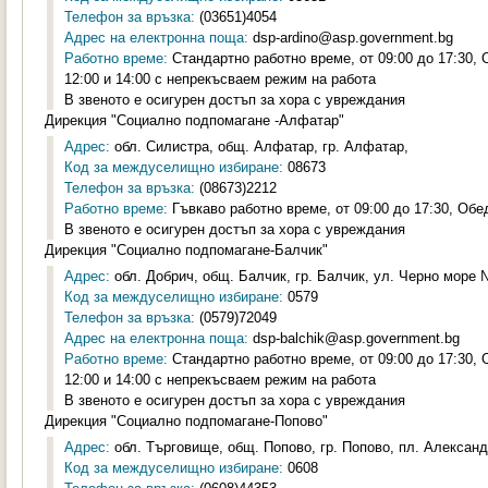
Телефон за връзка:
(03651)4054
Адрес на електронна поща:
dsp-ardino@asp.government.bg
Работно време:
Стандартно работно време, от 09:00 до 17:30,
12:00 и 14:00 с непрекъсваем режим на работа
В звеното е осигурен достъп за хора с увреждания
Дирекция "Социално подпомагане -Алфатар"
Адрес:
обл. Силистра, общ. Алфатар, гр. Алфатар,
Код за междуселищно избиране:
08673
Телефон за връзка:
(08673)2212
Работно време:
Гъвкаво работно време, от 09:00 до 17:30, Обе
В звеното е осигурен достъп за хора с увреждания
Дирекция "Социално подпомагане-Балчик"
Адрес:
обл. Добрич, общ. Балчик, гр. Балчик, ул. Черно море №
Код за междуселищно избиране:
0579
Телефон за връзка:
(0579)72049
Адрес на електронна поща:
dsp-balchik@asp.government.bg
Работно време:
Стандартно работно време, от 09:00 до 17:30,
12:00 и 14:00 с непрекъсваем режим на работа
В звеното е осигурен достъп за хора с увреждания
Дирекция "Социално подпомагане-Попово"
Адрес:
обл. Търговище, общ. Попово, гр. Попово, пл. Александ
Код за междуселищно избиране:
0608