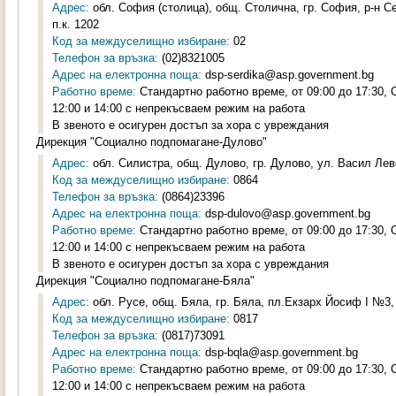
Адрес:
обл. София (столица), общ. Столична, гр. София, р-н С
п.к. 1202
Код за междуселищно избиране:
02
Телефон за връзка:
(02)8321005
Адрес на електронна поща:
dsp-serdika@asp.government.bg
Работно време:
Стандартно работно време, от 09:00 до 17:30,
12:00 и 14:00 с непрекъсваем режим на работа
В звеното е осигурен достъп за хора с увреждания
Дирекция "Социално подпомагане-Дулово"
Адрес:
обл. Силистра, общ. Дулово, гр. Дулово, ул. Васил Лев
Код за междуселищно избиране:
0864
Телефон за връзка:
(0864)23396
Адрес на електронна поща:
dsp-dulovo@asp.government.bg
Работно време:
Стандартно работно време, от 09:00 до 17:30,
12:00 и 14:00 с непрекъсваем режим на работа
В звеното е осигурен достъп за хора с увреждания
Дирекция "Социално подпомагане-Бяла"
Адрес:
обл. Русе, общ. Бяла, гр. Бяла, пл.Екзарх Йосиф I №3, 
Код за междуселищно избиране:
0817
Телефон за връзка:
(0817)73091
Адрес на електронна поща:
dsp-bqla@asp.government.bg
Работно време:
Стандартно работно време, от 09:00 до 17:30,
12:00 и 14:00 с непрекъсваем режим на работа