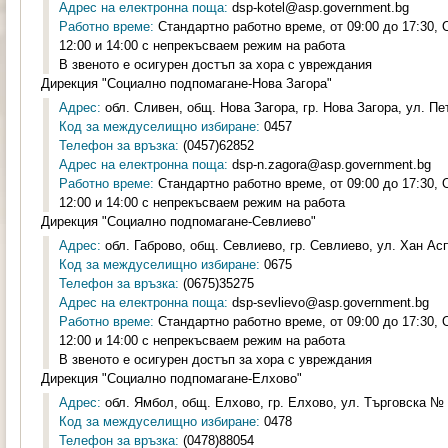
Адрес на електронна поща:
dsp-kotel@asp.government.bg
Работно време:
Стандартно работно време, от 09:00 до 17:30,
12:00 и 14:00 с непрекъсваем режим на работа
В звеното е осигурен достъп за хора с увреждания
Дирекция "Социално подпомагане-Нова Загора"
Адрес:
обл. Сливен, общ. Нова Загора, гр. Нова Загора, ул. Пе
Код за междуселищно избиране:
0457
Телефон за връзка:
(0457)62852
Адрес на електронна поща:
dsp-n.zagora@asp.government.bg
Работно време:
Стандартно работно време, от 09:00 до 17:30,
12:00 и 14:00 с непрекъсваем режим на работа
Дирекция "Социално подпомагане-Севлиево"
Адрес:
обл. Габрово, общ. Севлиево, гр. Севлиево, ул. Хан Ас
Код за междуселищно избиране:
0675
Телефон за връзка:
(0675)35275
Адрес на електронна поща:
dsp-sevlievo@asp.government.bg
Работно време:
Стандартно работно време, от 09:00 до 17:30,
12:00 и 14:00 с непрекъсваем режим на работа
В звеното е осигурен достъп за хора с увреждания
Дирекция "Социално подпомагане-Елхово"
Адрес:
обл. Ямбол, общ. Елхово, гр. Елхово, ул. Търговска № 2
Код за междуселищно избиране:
0478
Телефон за връзка:
(0478)88054