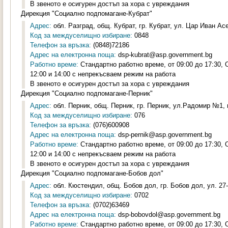
В звеното е осигурен достъп за хора с увреждания
Дирекция "Социално подпомагане-Кубрат"
Адрес:
обл. Разград, общ. Кубрат, гр. Кубрат, ул. Цар Иван Асен
Код за междуселищно избиране:
0848
Телефон за връзка:
(0848)72186
Адрес на електронна поща:
dsp-kubrat@asp.government.bg
Работно време:
Стандартно работно време, от 09:00 до 17:30,
12:00 и 14:00 с непрекъсваем режим на работа
В звеното е осигурен достъп за хора с увреждания
Дирекция "Социално подпомагане-Перник"
Адрес:
обл. Перник, общ. Перник, гр. Перник, ул.Радомир №1, п
Код за междуселищно избиране:
076
Телефон за връзка:
(076)600908
Адрес на електронна поща:
dsp-pernik@asp.government.bg
Работно време:
Стандартно работно време, от 09:00 до 17:30,
12:00 и 14:00 с непрекъсваем режим на работа
В звеното е осигурен достъп за хора с увреждания
Дирекция "Социално подпомагане-Бобов дол"
Адрес:
обл. Кюстендил, общ. Бобов дол, гр. Бобов дол, ул. 27-
Код за междуселищно избиране:
0702
Телефон за връзка:
(0702)63469
Адрес на електронна поща:
dsp-bobovdol@asp.government.bg
Работно време:
Стандартно работно време, от 09:00 до 17:30,