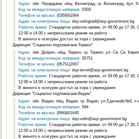
Адрес:
обл. Пазарджик, общ. Велинград, гр. Велинград, бул. Х
Код за междуселищно избиране:
0359
Телефон за връзка:
(0359)51064
Адрес на електронна поща:
dsp-velingrad@asp.government.bg
Работно време:
Стандартно работно време, от 09:00 до 17:30,
12:00 и 14:00 с непрекъсваем режим на работа
В звеното е осигурен достъп за хора с увреждания
Дирекция "Социално подпомагане-Тервел"
Адрес:
обл. Добрич, общ. Тервел, гр. Тервел, ул. Св. Св. Кири
Код за междуселищно избиране:
05751
Телефон за връзка:
(05751)2007
Адрес на електронна поща:
dsp-tervel@asp.government.bg
Работно време:
Стандартно работно време, от 09:00 до 17:30,
12:00 и 14:00 с непрекъсваем режим на работа
В звеното е осигурен достъп за хора с увреждания
Дирекция "Социално подпомагане-Видин"
Адрес:
обл. Видин, общ. Видин, гр. Видин, ул.Еделвайс№5, п.к
Код за междуселищно избиране:
094
Телефон за връзка:
(094)601640
Адрес на електронна поща:
dsp-vidin@asp.government.bg
Работно време:
Стандартно работно време, от 09:00 до 17:30,
12:00 и 14:00 с непрекъсваем режим на работа
В звеното е осигурен достъп за хора с увреждания