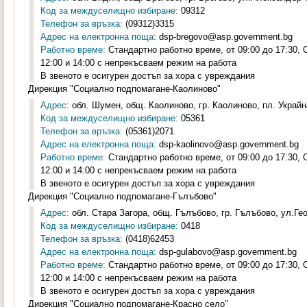
Код за междуселищно избиране:
09312
Телефон за връзка:
(09312)3315
Адрес на електронна поща:
dsp-bregovo@asp.government.bg
Работно време:
Стандартно работно време, от 09:00 до 17:30,
12:00 и 14:00 с непрекъсваем режим на работа
В звеното е осигурен достъп за хора с увреждания
Дирекция "Социално подпомагане-Каолиново"
Адрес:
обл. Шумен, общ. Каолиново, гр. Каолиново, пл. Украйна
Код за междуселищно избиране:
05361
Телефон за връзка:
(05361)2071
Адрес на електронна поща:
dsp-kaolinovo@asp.government.bg
Работно време:
Стандартно работно време, от 09:00 до 17:30,
12:00 и 14:00 с непрекъсваем режим на работа
В звеното е осигурен достъп за хора с увреждания
Дирекция "Социално подпомагане-Гълъбово"
Адрес:
обл. Стара Загора, общ. Гълъбово, гр. Гълъбово, ул.Гео
Код за междуселищно избиране:
0418
Телефон за връзка:
(0418)62453
Адрес на електронна поща:
dsp-gulabovo@asp.government.bg
Работно време:
Стандартно работно време, от 09:00 до 17:30,
12:00 и 14:00 с непрекъсваем режим на работа
В звеното е осигурен достъп за хора с увреждания
Дирекция "Социално подпомагане-Красно село"