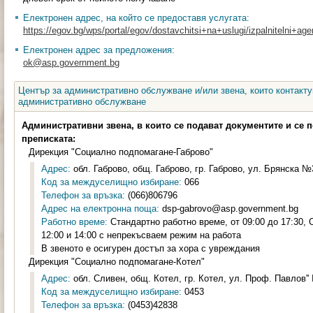
Електронен адрес, на който се предоставя услугата:
https://egov.bg/wps/portal/egov/dostavchitsi+na+uslugi/izpalnitelni+age
Електронен адрес за предложения:
ok@asp.government.bg
Център за административно обслужване и/или звена, които контакту
административно обслужване
Административни звена, в които се подават документите и се 
преписката:
Дирекция "Социално подпомагане-Габрово"
Адрес:
обл. Габрово, общ. Габрово, гр. Габрово, ул. Брянска №3
Код за междуселищно избиране:
066
Телефон за връзка:
(066)806796
Адрес на електронна поща:
dsp-gabrovo@asp.government.bg
Работно време:
Стандартно работно време, от 09:00 до 17:30,
12:00 и 14:00 с непрекъсваем режим на работа
В звеното е осигурен достъп за хора с увреждания
Дирекция "Социално подпомагане-Котел"
Адрес:
обл. Сливен, общ. Котел, гр. Котел, ул. Проф. Павлов'' 
Код за междуселищно избиране:
0453
Телефон за връзка:
(0453)42838