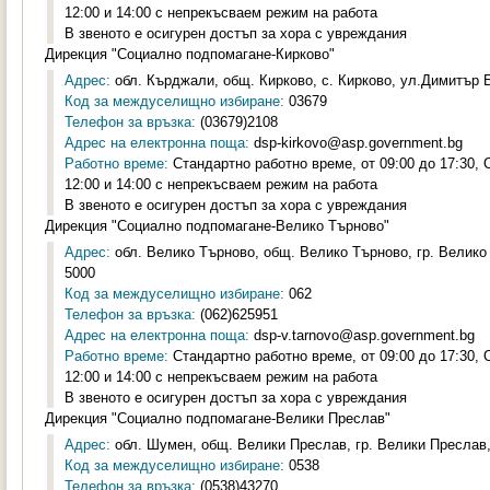
12:00 и 14:00 с непрекъсваем режим на работа
В звеното е осигурен достъп за хора с увреждания
Дирекция "Социално подпомагане-Кирково"
Адрес:
обл. Кърджали, общ. Кирково, с. Кирково, ул.Димитър Б
Код за междуселищно избиране:
03679
Телефон за връзка:
(03679)2108
Адрес на електронна поща:
dsp-kirkovo@asp.government.bg
Работно време:
Стандартно работно време, от 09:00 до 17:30,
12:00 и 14:00 с непрекъсваем режим на работа
В звеното е осигурен достъп за хора с увреждания
Дирекция "Социално подпомагане-Велико Търново"
Адрес:
обл. Велико Търново, общ. Велико Търново, гр. Велико
5000
Код за междуселищно избиране:
062
Телефон за връзка:
(062)625951
Адрес на електронна поща:
dsp-v.tarnovo@asp.government.bg
Работно време:
Стандартно работно време, от 09:00 до 17:30,
12:00 и 14:00 с непрекъсваем режим на работа
В звеното е осигурен достъп за хора с увреждания
Дирекция "Социално подпомагане-Велики Преслав"
Адрес:
обл. Шумен, общ. Велики Преслав, гр. Велики Преслав,
Код за междуселищно избиране:
0538
Телефон за връзка:
(0538)43270