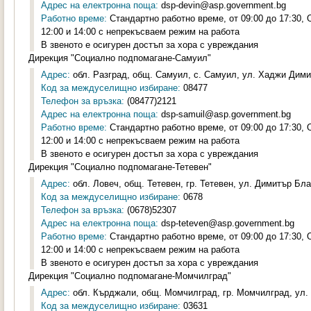
Адрес на електронна поща:
dsp-devin@asp.government.bg
Работно време:
Стандартно работно време, от 09:00 до 17:30,
12:00 и 14:00 с непрекъсваем режим на работа
В звеното е осигурен достъп за хора с увреждания
Дирекция "Социално подпомагане-Самуил"
Адрес:
обл. Разград, общ. Самуил, с. Самуил, ул. Хаджи Дими
Код за междуселищно избиране:
08477
Телефон за връзка:
(08477)2121
Адрес на електронна поща:
dsp-samuil@asp.government.bg
Работно време:
Стандартно работно време, от 09:00 до 17:30,
12:00 и 14:00 с непрекъсваем режим на работа
В звеното е осигурен достъп за хора с увреждания
Дирекция "Социално подпомагане-Тетевен"
Адрес:
обл. Ловеч, общ. Тетевен, гр. Тетевен, ул. Димитър Бла
Код за междуселищно избиране:
0678
Телефон за връзка:
(0678)52307
Адрес на електронна поща:
dsp-teteven@asp.government.bg
Работно време:
Стандартно работно време, от 09:00 до 17:30,
12:00 и 14:00 с непрекъсваем режим на работа
В звеното е осигурен достъп за хора с увреждания
Дирекция "Социално подпомагане-Момчилград"
Адрес:
обл. Кърджали, общ. Момчилград, гр. Момчилград, ул. 
Код за междуселищно избиране:
03631