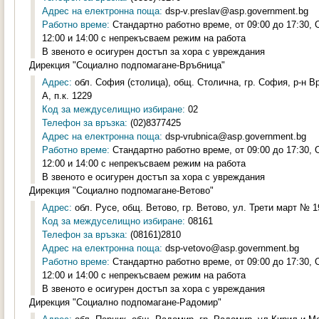
Адрес на електронна поща:
dsp-v.preslav@asp.government.bg
Работно време:
Стандартно работно време, от 09:00 до 17:30,
12:00 и 14:00 с непрекъсваем режим на работа
В звеното е осигурен достъп за хора с увреждания
Дирекция "Социално подпомагане-Връбница"
Адрес:
обл. София (столица), общ. Столична, гр. София, р-н Вр
А, п.к. 1229
Код за междуселищно избиране:
02
Телефон за връзка:
(02)8377425
Адрес на електронна поща:
dsp-vrubnica@asp.government.bg
Работно време:
Стандартно работно време, от 09:00 до 17:30,
12:00 и 14:00 с непрекъсваем режим на работа
В звеното е осигурен достъп за хора с увреждания
Дирекция "Социално подпомагане-Ветово"
Адрес:
обл. Русе, общ. Ветово, гр. Ветово, ул. Трети март № 19
Код за междуселищно избиране:
08161
Телефон за връзка:
(08161)2810
Адрес на електронна поща:
dsp-vetovo@asp.government.bg
Работно време:
Стандартно работно време, от 09:00 до 17:30,
12:00 и 14:00 с непрекъсваем режим на работа
В звеното е осигурен достъп за хора с увреждания
Дирекция "Социално подпомагане-Радомир"