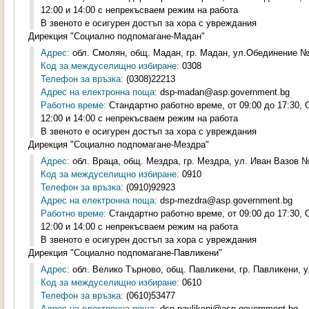
12:00 и 14:00 с непрекъсваем режим на работа
В звеното е осигурен достъп за хора с увреждания
Дирекция "Социално подпомагане-Мадан"
Адрес:
обл. Смолян, общ. Мадан, гр. Мадан, ул.Обединение №1
Код за междуселищно избиране:
0308
Телефон за връзка:
(0308)22213
Адрес на електронна поща:
dsp-madan@asp.government.bg
Работно време:
Стандартно работно време, от 09:00 до 17:30,
12:00 и 14:00 с непрекъсваем режим на работа
В звеното е осигурен достъп за хора с увреждания
Дирекция "Социално подпомагане-Мездра"
Адрес:
обл. Враца, общ. Мездра, гр. Мездра, ул. Иван Вазов №2
Код за междуселищно избиране:
0910
Телефон за връзка:
(0910)92923
Адрес на електронна поща:
dsp-mezdra@asp.government.bg
Работно време:
Стандартно работно време, от 09:00 до 17:30,
12:00 и 14:00 с непрекъсваем режим на работа
В звеното е осигурен достъп за хора с увреждания
Дирекция "Социално подпомагане-Павликени"
Адрес:
обл. Велико Търново, общ. Павликени, гр. Павликени, у
Код за междуселищно избиране:
0610
Телефон за връзка:
(0610)53477
Адрес на електронна поща:
dsp-pavlikeni@asp.government.bg