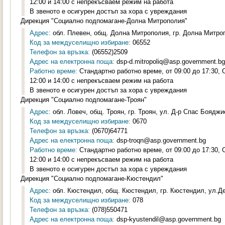
12:00 и 14:00 с непрекъсваем режим на работа
В звеното е осигурен достъп за хора с увреждания
Дирекция "Социално подпомагане-Долна Митрополия"
Адрес:
обл. Плевен, общ. Долна Митрополия, гр. Долна Митроп
Код за междуселищно избиране:
06552
Телефон за връзка:
(06552)2509
Адрес на електронна поща:
dsp-d.mitropoliq@asp.government.bg
Работно време:
Стандартно работно време, от 09:00 до 17:30,
12:00 и 14:00 с непрекъсваем режим на работа
В звеното е осигурен достъп за хора с увреждания
Дирекция "Социално подпомагане-Троян"
Адрес:
обл. Ловеч, общ. Троян, гр. Троян, ул. Д-р Спас Бояджи
Код за междуселищно избиране:
0670
Телефон за връзка:
(0670)64771
Адрес на електронна поща:
dsp-troqn@asp.government.bg
Работно време:
Стандартно работно време, от 09:00 до 17:30,
12:00 и 14:00 с непрекъсваем режим на работа
В звеното е осигурен достъп за хора с увреждания
Дирекция "Социално подпомагане-Кюстендил"
Адрес:
обл. Кюстендил, общ. Кюстендил, гр. Кюстендил, ул.Де
Код за междуселищно избиране:
078
Телефон за връзка:
(078)550471
Адрес на електронна поща:
dsp-kyustendil@asp.government.bg