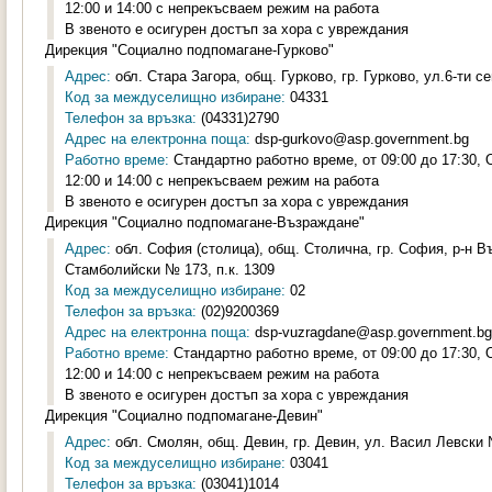
12:00 и 14:00 с непрекъсваем режим на работа
В звеното е осигурен достъп за хора с увреждания
Дирекция "Социално подпомагане-Гурково"
Адрес:
обл. Стара Загора, общ. Гурково, гр. Гурково, ул.6-ти с
Код за междуселищно избиране:
04331
Телефон за връзка:
(04331)2790
Адрес на електронна поща:
dsp-gurkovo@asp.government.bg
Работно време:
Стандартно работно време, от 09:00 до 17:30,
12:00 и 14:00 с непрекъсваем режим на работа
В звеното е осигурен достъп за хора с увреждания
Дирекция "Социално подпомагане-Възраждане"
Адрес:
обл. София (столица), общ. Столична, гр. София, р-н 
Стамболийски № 173, п.к. 1309
Код за междуселищно избиране:
02
Телефон за връзка:
(02)9200369
Адрес на електронна поща:
dsp-vuzragdane@asp.government.bg
Работно време:
Стандартно работно време, от 09:00 до 17:30,
12:00 и 14:00 с непрекъсваем режим на работа
В звеното е осигурен достъп за хора с увреждания
Дирекция "Социално подпомагане-Девин"
Адрес:
обл. Смолян, общ. Девин, гр. Девин, ул. Васил Левски 
Код за междуселищно избиране:
03041
Телефон за връзка:
(03041)1014