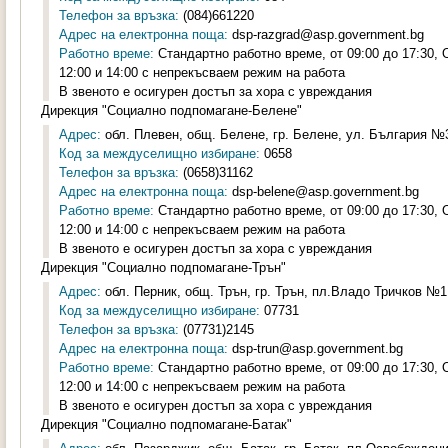
Телефон за връзка:
(084)661220
Адрес на електронна поща:
dsp-razgrad@asp.government.bg
Работно време:
Стандартно работно време, от 09:00 до 17:30,
12:00 и 14:00 с непрекъсваем режим на работа
В звеното е осигурен достъп за хора с увреждания
Дирекция "Социално подпомагане-Белене"
Адрес:
обл. Плевен, общ. Белене, гр. Белене, ул. България №3
Код за междуселищно избиране:
0658
Телефон за връзка:
(0658)31162
Адрес на електронна поща:
dsp-belene@asp.government.bg
Работно време:
Стандартно работно време, от 09:00 до 17:30,
12:00 и 14:00 с непрекъсваем режим на работа
В звеното е осигурен достъп за хора с увреждания
Дирекция "Социално подпомагане-Трън"
Адрес:
обл. Перник, общ. Трън, гр. Трън, пл.Владо Тричков №1,
Код за междуселищно избиране:
07731
Телефон за връзка:
(07731)2145
Адрес на електронна поща:
dsp-trun@asp.government.bg
Работно време:
Стандартно работно време, от 09:00 до 17:30,
12:00 и 14:00 с непрекъсваем режим на работа
В звеното е осигурен достъп за хора с увреждания
Дирекция "Социално подпомагане-Батак"