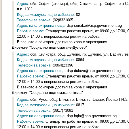
Адрес:
обл. София (столица), общ. Столична, гр. София, р-н С
п.к. 1202
Код за междуселищно избиране:
02
Телефон за връзка:
(02)8321005
Адрес на електронна поща:
dsp-serdika@asp.government.bg
Работно време:
Стандартно работно време, от 09:00 до 17:30,
12:00 и 14:00 с непрекъсваем режим на работа
В звеното е осигурен достъп за хора с увреждания
Дирекция "Социално подпомагане-Дулово"
Адрес:
обл. Силистра, общ. Дулово, гр. Дулово, ул. Васил Лев
Код за междуселищно избиране:
0864
Телефон за връзка:
(0864)23396
Адрес на електронна поща:
dsp-dulovo@asp.government.bg
Работно време:
Стандартно работно време, от 09:00 до 17:30,
12:00 и 14:00 с непрекъсваем режим на работа
В звеното е осигурен достъп за хора с увреждания
Дирекция "Социално подпомагане-Бяла"
Адрес:
обл. Русе, общ. Бяла, гр. Бяла, пл.Екзарх Йосиф I №3, 
Код за междуселищно избиране:
0817
Телефон за връзка:
(0817)73091
Адрес на електронна поща:
dsp-bqla@asp.government.bg
Работно време:
Стандартно работно време, от 09:00 до 17:30,
12:00 и 14:00 с непрекъсваем режим на работа