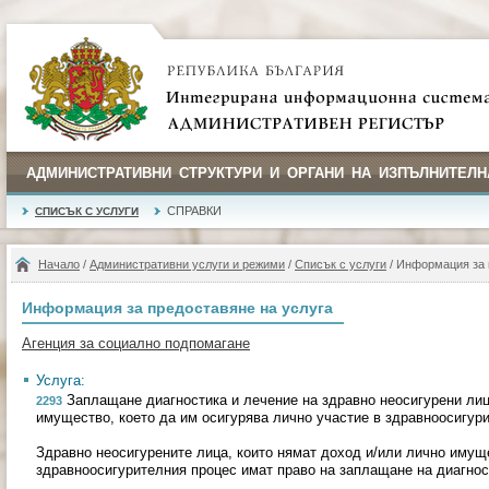
АДМИНИСТРАТИВНИ СТРУКТУРИ И ОРГАНИ НА ИЗПЪЛНИТЕЛН
СПРАВКИ
СПИСЪК С УСЛУГИ
Начало
/
Административни услуги и режими
/
Списък с услуги
/ Информация за 
Информация за предоставяне на услуга
Агенция за социално подпомагане
Услуга:
Заплащане диагностика и лечение на здравно неосигурени лиц
2293
имущество, което да им осигурява лично участие в здравноосигур
Здравно неосигурените лица, които нямат доход и/или лично имуще
здравноосигурителния процес имат право на заплащане на диагнос