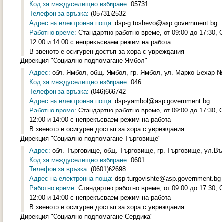
Код за междуселищно избиране:
05731
Телефон за връзка:
(05731)2532
Адрес на електронна поща:
dsp-g.toshevo@asp.government.bg
Работно време:
Стандартно работно време, от 09:00 до 17:30,
12:00 и 14:00 с непрекъсваем режим на работа
В звеното е осигурен достъп за хора с увреждания
Дирекция "Социално подпомагане-Ямбол"
Адрес:
обл. Ямбол, общ. Ямбол, гр. Ямбол, ул. Марко Бехар №2
Код за междуселищно избиране:
046
Телефон за връзка:
(046)666742
Адрес на електронна поща:
dsp-yambol@asp.government.bg
Работно време:
Стандартно работно време, от 09:00 до 17:30,
12:00 и 14:00 с непрекъсваем режим на работа
В звеното е осигурен достъп за хора с увреждания
Дирекция "Социално подпомагане-Търговище"
Адрес:
обл. Търговище, общ. Търговище, гр. Търговище, ул.Въ
Код за междуселищно избиране:
0601
Телефон за връзка:
(0601)62698
Адрес на електронна поща:
dsp-turgovishte@asp.government.bg
Работно време:
Стандартно работно време, от 09:00 до 17:30,
12:00 и 14:00 с непрекъсваем режим на работа
В звеното е осигурен достъп за хора с увреждания
Дирекция "Социално подпомагане-Сердика"