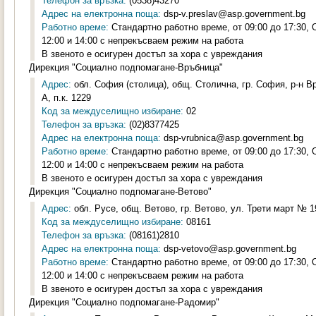
Телефон за връзка:
(0538)43270
Адрес на електронна поща:
dsp-v.preslav@asp.government.bg
Работно време:
Стандартно работно време, от 09:00 до 17:30,
12:00 и 14:00 с непрекъсваем режим на работа
В звеното е осигурен достъп за хора с увреждания
Дирекция "Социално подпомагане-Връбница"
Адрес:
обл. София (столица), общ. Столична, гр. София, р-н Вр
А, п.к. 1229
Код за междуселищно избиране:
02
Телефон за връзка:
(02)8377425
Адрес на електронна поща:
dsp-vrubnica@asp.government.bg
Работно време:
Стандартно работно време, от 09:00 до 17:30,
12:00 и 14:00 с непрекъсваем режим на работа
В звеното е осигурен достъп за хора с увреждания
Дирекция "Социално подпомагане-Ветово"
Адрес:
обл. Русе, общ. Ветово, гр. Ветово, ул. Трети март № 19
Код за междуселищно избиране:
08161
Телефон за връзка:
(08161)2810
Адрес на електронна поща:
dsp-vetovo@asp.government.bg
Работно време:
Стандартно работно време, от 09:00 до 17:30,
12:00 и 14:00 с непрекъсваем режим на работа
В звеното е осигурен достъп за хора с увреждания
Дирекция "Социално подпомагане-Радомир"