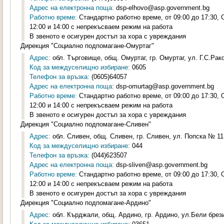
Адрес на електронна поща:
dsp-elhovo@asp.government.bg
Работно време:
Стандартно работно време, от 09:00 до 17:30,
12:00 и 14:00 с непрекъсваем режим на работа
В звеното е осигурен достъп за хора с увреждания
Дирекция "Социално подпомагане-Омуртаг"
Адрес:
обл. Търговище, общ. Омуртаг, гр. Омуртаг, ул. Г.С.Рак
Код за междуселищно избиране:
0605
Телефон за връзка:
(0605)64057
Адрес на електронна поща:
dsp-omurtag@asp.government.bg
Работно време:
Стандартно работно време, от 09:00 до 17:30,
12:00 и 14:00 с непрекъсваем режим на работа
В звеното е осигурен достъп за хора с увреждания
Дирекция "Социално подпомагане-Сливен"
Адрес:
обл. Сливен, общ. Сливен, гр. Сливен, ул. Попска № 11,
Код за междуселищно избиране:
044
Телефон за връзка:
(044)623507
Адрес на електронна поща:
dsp-sliven@asp.government.bg
Работно време:
Стандартно работно време, от 09:00 до 17:30,
12:00 и 14:00 с непрекъсваем режим на работа
В звеното е осигурен достъп за хора с увреждания
Дирекция "Социално подпомагане-Ардино"
Адрес:
обл. Кърджали, общ. Ардино, гр. Ардино, ул.Бели брези