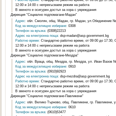
12:00 и 14:00 с непрекъсваем режим на работа
В звеното е осигурен достъп за хора с увреждания
Дирекция "Социално подпомагане-Мадан"
Адрес:
обл. Смолян, общ. Мадан, гр. Мадан, ул.Обединение №1
Код за междуселищно избиране:
0308
Телефон за връзка:
(0308)22213
Адрес на електронна поща:
dsp-madan@asp.government.bg
Работно време:
Стандартно работно време, от 09:00 до 17:30,
12:00 и 14:00 с непрекъсваем режим на работа
В звеното е осигурен достъп за хора с увреждания
Дирекция "Социално подпомагане-Мездра"
Адрес:
обл. Враца, общ. Мездра, гр. Мездра, ул. Иван Вазов №2
Код за междуселищно избиране:
0910
Телефон за връзка:
(0910)92923
Адрес на електронна поща:
dsp-mezdra@asp.government.bg
Работно време:
Стандартно работно време, от 09:00 до 17:30,
12:00 и 14:00 с непрекъсваем режим на работа
В звеното е осигурен достъп за хора с увреждания
Дирекция "Социално подпомагане-Павликени"
Адрес:
обл. Велико Търново, общ. Павликени, гр. Павликени, у
Код за междуселищно избиране:
0610
Телефон за връзка:
(0610)53477