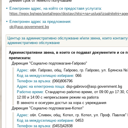
дневен срок от нейното получаване
Електронен адрес, на който се предоставя услугата:
https://egov.bg/wps/portal/egov/dostavchitsi+na+uslugi/izpalnitelni+age
Електронен адрес за предложения:
ok@asp.government.bg
Център за административно обслужване и/или звена, които контакту
административно обслужване
Административни звена, в които се подават документите и се 
преписката:
Дирекция "Социално подпомагане-Габрово"
Адрес:
обл. Габрово, общ. Габрово, гр. Габрово, ул. Брянска №3
Код за междуселищно избиране:
066
Телефон за връзка:
(066)806796
Адрес на електронна поща:
dsp-gabrovo@asp.government.bg
Работно време:
Стандартно работно време, от 09:00 до 17:30,
12:00 и 14:00 с непрекъсваем режим на работа
В звеното е осигурен достъп за хора с увреждания
Дирекция "Социално подпомагане-Котел"
Адрес:
обл. Сливен, общ. Котел, гр. Котел, ул. Проф. Павлов'' 
Код за междуселищно избиране:
0453
Телефон за връзка:
(0453)42838