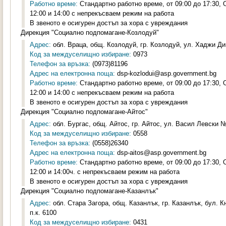
Работно време:
Стандартно работно време, от 09:00 до 17:30,
12:00 и 14:00 с непрекъсваем режим на работа
В звеното е осигурен достъп за хора с увреждания
Дирекция "Социално подпомагане-Козлодуй"
Адрес:
обл. Враца, общ. Козлодуй, гр. Козлодуй, ул. Хаджи Ди
Код за междуселищно избиране:
0973
Телефон за връзка:
(0973)81196
Адрес на електронна поща:
dsp-kozlodui@asp.government.bg
Работно време:
Стандартно работно време, от 09:00 до 17:30,
12:00 и 14:00 с непрекъсваем режим на работа
В звеното е осигурен достъп за хора с увреждания
Дирекция "Социално подпомагане-Айтос"
Адрес:
обл. Бургас, общ. Айтос, гр. Айтос, ул. Васил Левски № 
Код за междуселищно избиране:
0558
Телефон за връзка:
(0558)26340
Адрес на електронна поща:
dsp-aitos@asp.government.bg
Работно време:
Стандартно работно време, от 09:00 до 17:30,
12:00 и 14:00ч. с непрекъсваем режим на работа
В звеното е осигурен достъп за хора с увреждания
Дирекция "Социално подпомагане-Казанлък"
Адрес:
обл. Стара Загора, общ. Казанлък, гр. Казанлък, бул. К
п.к. 6100
Код за междуселищно избиране:
0431