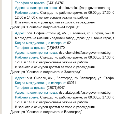
Телефон за връзка:
(0431)64761
Адрес на електронна поща:
dsp-kazanluk@asp.government.bg
Работно време:
Стандартно работно време, от 09:00 до 17:30,
12:00 и 14:00 с непрекъсваем режим на работа
В звеното е осигурен достъп за хора с увреждания
Дирекция "Социално подпомагане-Оборище"
Адрес:
обл. София (столица), общ. Столична, гр. София, р-н Об
в сградата на бившия хладилен завод „Мраз“ до Сточна гара/, п
Код за междуселищно избиране:
02
Телефон за връзка:
(02)9453170
Адрес на електронна поща:
dsp-oborishte@asp.government.bg
Работно време:
Стандартно работно време, от 09:00 до 17:30,
12:00 и 14:00 с непрекъсваем режим на работа
В звеното е осигурен достъп за хора с увреждания
Дирекция "Социално подпомагане-Златоград"
Адрес:
обл. Смолян, общ. Златоград, гр. Златоград, ул. Стефа
Код за междуселищно избиране:
03071
Телефон за връзка:
(03071)5047
Адрес на електронна поща:
dsp-zlatograd@asp.government.bg
Работно време:
Стандартно работно време, от 09:00 до 17:30,
12:00 и 14:00 с непрекъсваем режим на работа
В звеното е осигурен достъп за хора с увреждания
Дирекция "Социално подпомагане-Велинград"