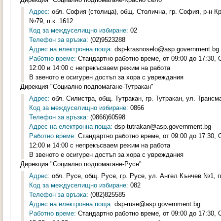
Адрес:
обл. София (столица), общ. Столична, гр. София, р-н К
№79, п.к. 1612
Код за междуселищно избиране:
02
Телефон за връзка:
(02)9523288
Адрес на електронна поща:
dsp-krasnoselo@asp.government.bg
Работно време:
Стандартно работно време, от 09:00 до 17:30,
12:00 и 14:00 с непрекъсваем режим на работа
В звеното е осигурен достъп за хора с увреждания
Дирекция "Социално подпомагане-Тутракан"
Адрес:
обл. Силистра, общ. Тутракан, гр. Тутракан, ул. Трансм
Код за междуселищно избиране:
0866
Телефон за връзка:
(0866)60598
Адрес на електронна поща:
dsp-tutrakan@asp.government.bg
Работно време:
Стандартно работно време, от 09:00 до 17:30,
12:00 и 14:00 с непрекъсваем режим на работа
В звеното е осигурен достъп за хора с увреждания
Дирекция "Социално подпомагане-Русе"
Адрес:
обл. Русе, общ. Русе, гр. Русе, ул. Ангел Кънчев №1, п
Код за междуселищно избиране:
082
Телефон за връзка:
(082)825585
Адрес на електронна поща:
dsp-ruse@asp.government.bg
Работно време:
Стандартно работно време, от 09:00 до 17:30,