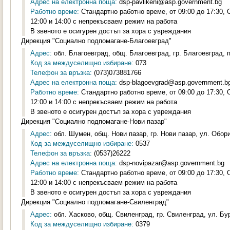
Адрес на електронна поща:
dsp-pavlikeni@asp.government.bg
Работно време:
Стандартно работно време, от 09:00 до 17:30,
12:00 и 14:00 с непрекъсваем режим на работа
В звеното е осигурен достъп за хора с увреждания
Дирекция "Социално подпомагане-Благоевград"
Адрес:
обл. Благоевград, общ. Благоевград, гр. Благоевград, 
Код за междуселищно избиране:
073
Телефон за връзка:
(073)073881766
Адрес на електронна поща:
dsp-blagoevgrad@asp.government.b
Работно време:
Стандартно работно време, от 09:00 до 17:30,
12:00 и 14:00 с непрекъсваем режим на работа
В звеното е осигурен достъп за хора с увреждания
Дирекция "Социално подпомагане-Нови пазар"
Адрес:
обл. Шумен, общ. Нови пазар, гр. Нови пазар, ул. Обор
Код за междуселищно избиране:
0537
Телефон за връзка:
(0537)26222
Адрес на електронна поща:
dsp-novipazar@asp.government.bg
Работно време:
Стандартно работно време, от 09:00 до 17:30,
12:00 и 14:00 с непрекъсваем режим на работа
В звеното е осигурен достъп за хора с увреждания
Дирекция "Социално подпомагане-Свиленград"
Адрес:
обл. Хасково, общ. Свиленград, гр. Свиленград, ул. Бу
Код за междуселищно избиране:
0379