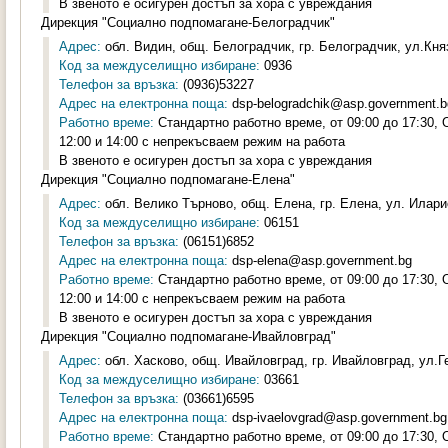
В звеното е осигурен достъп за хора с увреждания
Дирекция "Социално подпомагане-Белоградчик"
Адрес:
обл. Видин, общ. Белоградчик, гр. Белоградчик, ул.Княз
Код за междуселищно избиране:
0936
Телефон за връзка:
(0936)53227
Адрес на електронна поща:
dsp-belogradchik@asp.government.b
Работно време:
Стандартно работно време, от 09:00 до 17:30,
12:00 и 14:00 с непрекъсваем режим на работа
В звеното е осигурен достъп за хора с увреждания
Дирекция "Социално подпомагане-Елена"
Адрес:
обл. Велико Търново, общ. Елена, гр. Елена, ул. Илари
Код за междуселищно избиране:
06151
Телефон за връзка:
(06151)6852
Адрес на електронна поща:
dsp-elena@asp.government.bg
Работно време:
Стандартно работно време, от 09:00 до 17:30,
12:00 и 14:00 с непрекъсваем режим на работа
В звеното е осигурен достъп за хора с увреждания
Дирекция "Социално подпомагане-Ивайловград"
Адрес:
обл. Хасково, общ. Ивайловград, гр. Ивайловград, ул.Г
Код за междуселищно избиране:
03661
Телефон за връзка:
(03661)6595
Адрес на електронна поща:
dsp-ivaelovgrad@asp.government.bg
Работно време:
Стандартно работно време, от 09:00 до 17:30,