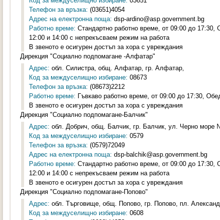
Код за междуселищно избиране:
03651
Телефон за връзка:
(03651)4054
Адрес на електронна поща:
dsp-ardino@asp.government.bg
Работно време:
Стандартно работно време, от 09:00 до 17:30,
12:00 и 14:00 с непрекъсваем режим на работа
В звеното е осигурен достъп за хора с увреждания
Дирекция "Социално подпомагане -Алфатар"
Адрес:
обл. Силистра, общ. Алфатар, гр. Алфатар,
Код за междуселищно избиране:
08673
Телефон за връзка:
(08673)2212
Работно време:
Гъвкаво работно време, от 09:00 до 17:30, Обе
В звеното е осигурен достъп за хора с увреждания
Дирекция "Социално подпомагане-Балчик"
Адрес:
обл. Добрич, общ. Балчик, гр. Балчик, ул. Черно море №
Код за междуселищно избиране:
0579
Телефон за връзка:
(0579)72049
Адрес на електронна поща:
dsp-balchik@asp.government.bg
Работно време:
Стандартно работно време, от 09:00 до 17:30,
12:00 и 14:00 с непрекъсваем режим на работа
В звеното е осигурен достъп за хора с увреждания
Дирекция "Социално подпомагане-Попово"
Адрес:
обл. Търговище, общ. Попово, гр. Попово, пл. Александ
Код за междуселищно избиране:
0608