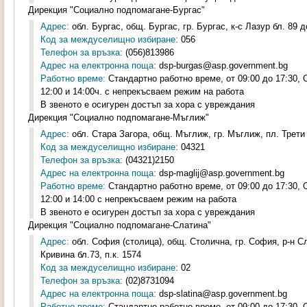
Дирекция "Социално подпомагане-Бургас"
Адрес:
обл. Бургас, общ. Бургас, гр. Бургас, к-с Лазур бл. 89 д
Код за междуселищно избиране:
056
Телефон за връзка:
(056)813986
Адрес на електронна поща:
dsp-burgas@asp.government.bg
Работно време:
Стандартно работно време, от 09:00 до 17:30,
12:00 и 14:00ч. с непрекъсваем режим на работа
В звеното е осигурен достъп за хора с увреждания
Дирекция "Социално подпомагане-Мъглиж"
Адрес:
обл. Стара Загора, общ. Мъглиж, гр. Мъглиж, пл. Трети
Код за междуселищно избиране:
04321
Телефон за връзка:
(04321)2150
Адрес на електронна поща:
dsp-maglij@asp.government.bg
Работно време:
Стандартно работно време, от 09:00 до 17:30,
12:00 и 14:00 с непрекъсваем режим на работа
В звеното е осигурен достъп за хора с увреждания
Дирекция "Социално подпомагане-Слатина"
Адрес:
обл. София (столица), общ. Столична, гр. София, р-н С
Кривина бл.73, п.к. 1574
Код за междуселищно избиране:
02
Телефон за връзка:
(02)8731094
Адрес на електронна поща:
dsp-slatina@asp.government.bg
Работно време:
Стандартно работно време, от 09:00 до 17:30,