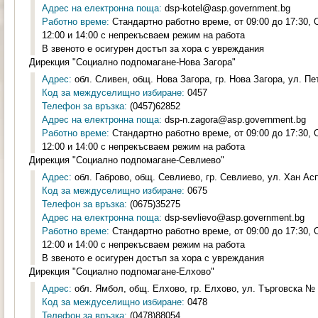
Адрес на електронна поща:
dsp-kotel@asp.government.bg
Работно време:
Стандартно работно време, от 09:00 до 17:30,
12:00 и 14:00 с непрекъсваем режим на работа
В звеното е осигурен достъп за хора с увреждания
Дирекция "Социално подпомагане-Нова Загора"
Адрес:
обл. Сливен, общ. Нова Загора, гр. Нова Загора, ул. Пе
Код за междуселищно избиране:
0457
Телефон за връзка:
(0457)62852
Адрес на електронна поща:
dsp-n.zagora@asp.government.bg
Работно време:
Стандартно работно време, от 09:00 до 17:30,
12:00 и 14:00 с непрекъсваем режим на работа
Дирекция "Социално подпомагане-Севлиево"
Адрес:
обл. Габрово, общ. Севлиево, гр. Севлиево, ул. Хан Ас
Код за междуселищно избиране:
0675
Телефон за връзка:
(0675)35275
Адрес на електронна поща:
dsp-sevlievo@asp.government.bg
Работно време:
Стандартно работно време, от 09:00 до 17:30,
12:00 и 14:00 с непрекъсваем режим на работа
В звеното е осигурен достъп за хора с увреждания
Дирекция "Социално подпомагане-Елхово"
Адрес:
обл. Ямбол, общ. Елхово, гр. Елхово, ул. Търговска № 2
Код за междуселищно избиране:
0478
Телефон за връзка:
(0478)88054