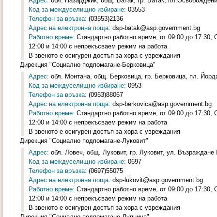
Адрес:
обл. Пазарджик, общ. Батак, гр. Батак, пл.Освобождени
Код за междуселищно избиране:
03553
Телефон за връзка:
(03553)2136
Адрес на електронна поща:
dsp-batak@asp.government.bg
Работно време:
Стандартно работно време, от 09:00 до 17:30,
12:00 и 14:00 с непрекъсваем режим на работа
В звеното е осигурен достъп за хора с увреждания
Дирекция "Социално подпомагане-Берковица"
Адрес:
обл. Монтана, общ. Берковица, гр. Берковица, пл. Йорд
Код за междуселищно избиране:
0953
Телефон за връзка:
(0953)88067
Адрес на електронна поща:
dsp-berkovica@asp.government.bg
Работно време:
Стандартно работно време, от 09:00 до 17:30,
12:00 и 14:00 с непрекъсваем режим на работа
В звеното е осигурен достъп за хора с увреждания
Дирекция "Социално подпомагане-Луковит"
Адрес:
обл. Ловеч, общ. Луковит, гр. Луковит, ул. Възраждане 
Код за междуселищно избиране:
0697
Телефон за връзка:
(0697)55075
Адрес на електронна поща:
dsp-lukovit@asp.government.bg
Работно време:
Стандартно работно време, от 09:00 до 17:30,
12:00 и 14:00 с непрекъсваем режим на работа
В звеното е осигурен достъп за хора с увреждания
Дирекция "Социално подпомагане-Дупница"