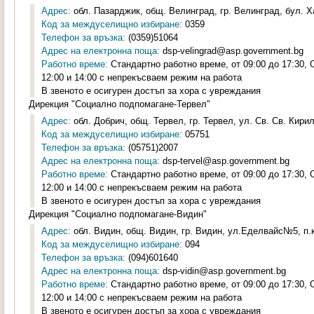
Адрес:
обл. Пазарджик, общ. Велинград, гр. Велинград, бул. Х
Код за междуселищно избиране:
0359
Телефон за връзка:
(0359)51064
Адрес на електронна поща:
dsp-velingrad@asp.government.bg
Работно време:
Стандартно работно време, от 09:00 до 17:30,
12:00 и 14:00 с непрекъсваем режим на работа
В звеното е осигурен достъп за хора с увреждания
Дирекция "Социално подпомагане-Тервел"
Адрес:
обл. Добрич, общ. Тервел, гр. Тервел, ул. Св. Св. Кири
Код за междуселищно избиране:
05751
Телефон за връзка:
(05751)2007
Адрес на електронна поща:
dsp-tervel@asp.government.bg
Работно време:
Стандартно работно време, от 09:00 до 17:30,
12:00 и 14:00 с непрекъсваем режим на работа
В звеното е осигурен достъп за хора с увреждания
Дирекция "Социално подпомагане-Видин"
Адрес:
обл. Видин, общ. Видин, гр. Видин, ул.Еделвайс№5, п.к
Код за междуселищно избиране:
094
Телефон за връзка:
(094)601640
Адрес на електронна поща:
dsp-vidin@asp.government.bg
Работно време:
Стандартно работно време, от 09:00 до 17:30,
12:00 и 14:00 с непрекъсваем режим на работа
В звеното е осигурен достъп за хора с увреждания