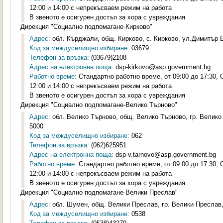
12:00 и 14:00 с непрекъсваем режим на работа
В звеното е осигурен достъп за хора с увреждания
Дирекция "Социално подпомагане-Кирково"
Адрес:
обл. Кърджали, общ. Кирково, с. Кирково, ул.Димитър Б
Код за междуселищно избиране:
03679
Телефон за връзка:
(03679)2108
Адрес на електронна поща:
dsp-kirkovo@asp.government.bg
Работно време:
Стандартно работно време, от 09:00 до 17:30,
12:00 и 14:00 с непрекъсваем режим на работа
В звеното е осигурен достъп за хора с увреждания
Дирекция "Социално подпомагане-Велико Търново"
Адрес:
обл. Велико Търново, общ. Велико Търново, гр. Велико
5000
Код за междуселищно избиране:
062
Телефон за връзка:
(062)625951
Адрес на електронна поща:
dsp-v.tarnovo@asp.government.bg
Работно време:
Стандартно работно време, от 09:00 до 17:30,
12:00 и 14:00 с непрекъсваем режим на работа
В звеното е осигурен достъп за хора с увреждания
Дирекция "Социално подпомагане-Велики Преслав"
Адрес:
обл. Шумен, общ. Велики Преслав, гр. Велики Преслав,
Код за междуселищно избиране:
0538