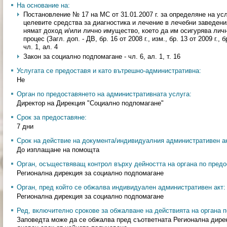
На основание на:
Постановление № 17 на МС от 31.01.2007 г. за определяне на ус
целевите средства за диагностика и лечение в лечебни заведени
нямат доход и/или лично имущество, което да им осигурява лич
процес (Загл. доп. - ДВ, бр. 16 от 2008 г., изм., бр. 13 от 2009 г., бр
чл. 1, ал. 4
Закон за социално подпомагане - чл. 6, ал. 1, т. 16
Услугата се предоставя и като вътрешно-административна:
Не
Орган по предоставянето на административната услуга:
Директор на Дирекция "Социално подпомагане"
Срок за предоставяне:
7 дни
Срок на действие на документа/индивидуалния административен ак
До изплащане на помощта
Орган, осъществяващ контрол върху дейността на органа по предо
Регионална дирекция за социално подпомагане
Орган, пред който се обжалва индивидуален административен акт:
Регионална дирекция за социално подпомагане
Ред, включително срокове за обжалване на действията на органа п
Заповедта може да се обжалва пред съответната Регионална дирек