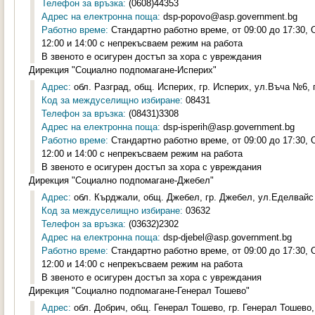
Телефон за връзка:
(0608)44353
Адрес на електронна поща:
dsp-popovo@asp.government.bg
Работно време:
Стандартно работно време, от 09:00 до 17:30,
12:00 и 14:00 с непрекъсваем режим на работа
В звеното е осигурен достъп за хора с увреждания
Дирекция "Социално подпомагане-Исперих"
Адрес:
обл. Разград, общ. Исперих, гр. Исперих, ул.Въча №6, п
Код за междуселищно избиране:
08431
Телефон за връзка:
(08431)3308
Адрес на електронна поща:
dsp-isperih@asp.government.bg
Работно време:
Стандартно работно време, от 09:00 до 17:30,
12:00 и 14:00 с непрекъсваем режим на работа
В звеното е осигурен достъп за хора с увреждания
Дирекция "Социално подпомагане-Джебел"
Адрес:
обл. Кърджали, общ. Джебел, гр. Джебел, ул.Еделвайс 
Код за междуселищно избиране:
03632
Телефон за връзка:
(03632)2302
Адрес на електронна поща:
dsp-djebel@asp.government.bg
Работно време:
Стандартно работно време, от 09:00 до 17:30,
12:00 и 14:00 с непрекъсваем режим на работа
В звеното е осигурен достъп за хора с увреждания
Дирекция "Социално подпомагане-Генерал Тошево"
Адрес:
обл. Добрич, общ. Генерал Тошево, гр. Генерал Тошево,