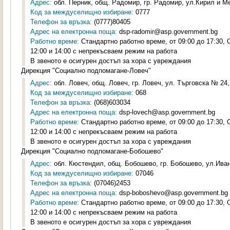
Адрес:
обл. Перник, общ. Радомир, гр. Радомир, ул.Кирил и Ме
Код за междуселищно избиране:
0777
Телефон за връзка:
(0777)80405
Адрес на електронна поща:
dsp-radomir@asp.government.bg
Работно време:
Стандартно работно време, от 09:00 до 17:30,
12:00 и 14:00 с непрекъсваем режим на работа
В звеното е осигурен достъп за хора с увреждания
Дирекция "Социално подпомагане-Ловеч"
Адрес:
обл. Ловеч, общ. Ловеч, гр. Ловеч, ул. Търговска № 24, 
Код за междуселищно избиране:
068
Телефон за връзка:
(068)603034
Адрес на електронна поща:
dsp-lovech@asp.government.bg
Работно време:
Стандартно работно време, от 09:00 до 17:30,
12:00 и 14:00 с непрекъсваем режим на работа
В звеното е осигурен достъп за хора с увреждания
Дирекция "Социално подпомагане-Бобошево"
Адрес:
обл. Кюстендил, общ. Бобошево, гр. Бобошево, ул.Иван
Код за междуселищно избиране:
07046
Телефон за връзка:
(07046)2453
Адрес на електронна поща:
dsp-boboshevo@asp.government.bg
Работно време:
Стандартно работно време, от 09:00 до 17:30,
12:00 и 14:00 с непрекъсваем режим на работа
В звеното е осигурен достъп за хора с увреждания