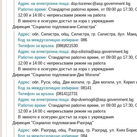
Адрес на електронна поща:
dsp-lozenec@asp.government.bg
Работно време:
Стандартно работно време, от 09:00 до 17:30,
12:00 и 14:00 с непрекъсваем режим на работа
В звеното е осигурен достъп за хора с увреждания
Дирекция "Социално подпомагане-Силистра"
Адрес:
обл. Силистра, общ. Силистра, гр. Силистра, бул. Маке
Код за междуселищно избиране:
086
Телефон за връзка:
(086)821530
Адрес на електронна поща:
dsp-silistra@asp.government.bg
Работно време:
Стандартно работно време, от 09:00 до 17:30,
12:00 и 14:00 с непрекъсваем режим на работа
В звеното е осигурен достъп за хора с увреждания
Дирекция "Социално подпомагане-Две Могили"
Адрес:
обл. Русе, общ. Две могили, гр. Две могили, ул. Кирил 
Код за междуселищно избиране:
08141
Телефон за връзка:
(08141)2731
Адрес на електронна поща:
dsp-dvemogili@asp.government.bg
Работно време:
Стандартно работно време, от 09:00 до 17:30,
12:00 и 14:00 с непрекъсваем режим на работа
В звеното е осигурен достъп за хора с увреждания
Дирекция "Социално подпомагане-Разград"
Адрес:
обл. Разград, общ. Разград, гр. Разград, ул. Княз Борис
Код за междуселищно избиране:
084