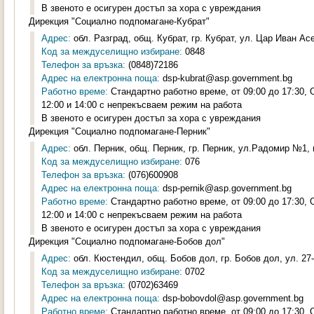
В звеното е осигурен достъп за хора с увреждания
Дирекция "Социално подпомагане-Кубрат"
Адрес:
обл. Разград, общ. Кубрат, гр. Кубрат, ул. Цар Иван Асен
Код за междуселищно избиране:
0848
Телефон за връзка:
(0848)72186
Адрес на електронна поща:
dsp-kubrat@asp.government.bg
Работно време:
Стандартно работно време, от 09:00 до 17:30,
12:00 и 14:00 с непрекъсваем режим на работа
В звеното е осигурен достъп за хора с увреждания
Дирекция "Социално подпомагане-Перник"
Адрес:
обл. Перник, общ. Перник, гр. Перник, ул.Радомир №1, п
Код за междуселищно избиране:
076
Телефон за връзка:
(076)600908
Адрес на електронна поща:
dsp-pernik@asp.government.bg
Работно време:
Стандартно работно време, от 09:00 до 17:30,
12:00 и 14:00 с непрекъсваем режим на работа
В звеното е осигурен достъп за хора с увреждания
Дирекция "Социално подпомагане-Бобов дол"
Адрес:
обл. Кюстендил, общ. Бобов дол, гр. Бобов дол, ул. 27-
Код за междуселищно избиране:
0702
Телефон за връзка:
(0702)63469
Адрес на електронна поща:
dsp-bobovdol@asp.government.bg
Работно време:
Стандартно работно време, от 09:00 до 17:30,