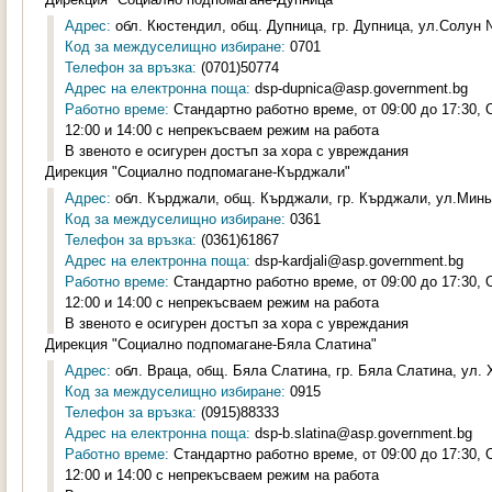
Адрес:
обл. Кюстендил, общ. Дупница, гр. Дупница, ул.Солун №
Код за междуселищно избиране:
0701
Телефон за връзка:
(0701)50774
Адрес на електронна поща:
dsp-dupnica@asp.government.bg
Работно време:
Стандартно работно време, от 09:00 до 17:30,
12:00 и 14:00 с непрекъсваем режим на работа
В звеното е осигурен достъп за хора с увреждания
Дирекция "Социално подпомагане-Кърджали"
Адрес:
обл. Кърджали, общ. Кърджали, гр. Кърджали, ул.Минь
Код за междуселищно избиране:
0361
Телефон за връзка:
(0361)61867
Адрес на електронна поща:
dsp-kardjali@asp.government.bg
Работно време:
Стандартно работно време, от 09:00 до 17:30,
12:00 и 14:00 с непрекъсваем режим на работа
В звеното е осигурен достъп за хора с увреждания
Дирекция "Социално подпомагане-Бяла Слатина"
Адрес:
обл. Враца, общ. Бяла Слатина, гр. Бяла Слатина, ул. 
Код за междуселищно избиране:
0915
Телефон за връзка:
(0915)88333
Адрес на електронна поща:
dsp-b.slatina@asp.government.bg
Работно време:
Стандартно работно време, от 09:00 до 17:30,
12:00 и 14:00 с непрекъсваем режим на работа