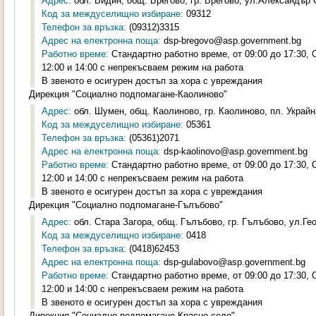
Адрес:
обл. Видин, общ. Брегово, гр. Брегово, ул.Александър 
Код за междуселищно избиране:
09312
Телефон за връзка:
(09312)3315
Адрес на електронна поща:
dsp-bregovo@asp.government.bg
Работно време:
Стандартно работно време, от 09:00 до 17:30,
12:00 и 14:00 с непрекъсваем режим на работа
В звеното е осигурен достъп за хора с увреждания
Дирекция "Социално подпомагане-Каолиново"
Адрес:
обл. Шумен, общ. Каолиново, гр. Каолиново, пл. Украйна
Код за междуселищно избиране:
05361
Телефон за връзка:
(05361)2071
Адрес на електронна поща:
dsp-kaolinovo@asp.government.bg
Работно време:
Стандартно работно време, от 09:00 до 17:30,
12:00 и 14:00 с непрекъсваем режим на работа
В звеното е осигурен достъп за хора с увреждания
Дирекция "Социално подпомагане-Гълъбово"
Адрес:
обл. Стара Загора, общ. Гълъбово, гр. Гълъбово, ул.Гео
Код за междуселищно избиране:
0418
Телефон за връзка:
(0418)62453
Адрес на електронна поща:
dsp-gulabovo@asp.government.bg
Работно време:
Стандартно работно време, от 09:00 до 17:30,
12:00 и 14:00 с непрекъсваем режим на работа
В звеното е осигурен достъп за хора с увреждания
Дирекция "Социално подпомагане-Красно село"