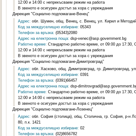
12:00 и 14:00 с непрекъсваем режим на работа
В звеното е осигурен достъп за хора с увреждания
Дирекция "Социално подпомагане-Венец"
Адрес:
обл. Шумен, общ. Венец, с. Венец, ул. Кирил и Методий
Код за междуселищно избиране:
05343
Телефон за връзка:
(05343)2080
Адрес на електронна поща:
dsp-venec@asp.government.bg
Работно време:
Стандартно работно време, от 09:00 до 17:30,
12:00 и 14:00 с непрекъсваем режим на работа
В звеното е осигурен достъп за хора с увреждания
Дирекция "Социално подпомагане-Димитровград"
Адрес:
обл. Хасково, общ. Димитровград, гр. Димитровград, ул.
Код за междуселищно избиране:
0391
Телефон за връзка:
(0391)66457
Адрес на електронна поща:
dsp-dimitrovgrad@asp.government.b
Работно време:
Стандартно работно време, от 09:00 до 17:30,
12:00 и 14:00 с непрекъсваем режим на работа
В звеното е осигурен достъп за хора с увреждания
Дирекция "Социално подпомагане-Лозенец"
Адрес:
обл. София (столица), общ. Столична, гр. София, р-н 
80, п.к. 1421
Код за междуселищно избиране:
02
Телефон за връзка:
(02)8656782