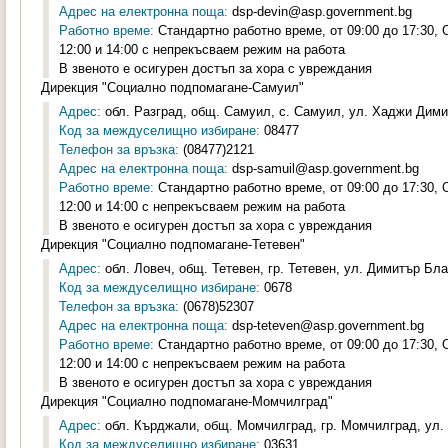
Адрес на електронна поща:
dsp-devin@asp.government.bg
Работно време:
Стандартно работно време, от 09:00 до 17:30,
12:00 и 14:00 с непрекъсваем режим на работа
В звеното е осигурен достъп за хора с увреждания
Дирекция "Социално подпомагане-Самуил"
Адрес:
обл. Разград, общ. Самуил, с. Самуил, ул. Хаджи Дими
Код за междуселищно избиране:
08477
Телефон за връзка:
(08477)2121
Адрес на електронна поща:
dsp-samuil@asp.government.bg
Работно време:
Стандартно работно време, от 09:00 до 17:30,
12:00 и 14:00 с непрекъсваем режим на работа
В звеното е осигурен достъп за хора с увреждания
Дирекция "Социално подпомагане-Тетевен"
Адрес:
обл. Ловеч, общ. Тетевен, гр. Тетевен, ул. Димитър Бла
Код за междуселищно избиране:
0678
Телефон за връзка:
(0678)52307
Адрес на електронна поща:
dsp-teteven@asp.government.bg
Работно време:
Стандартно работно време, от 09:00 до 17:30,
12:00 и 14:00 с непрекъсваем режим на работа
В звеното е осигурен достъп за хора с увреждания
Дирекция "Социално подпомагане-Момчилград"
Адрес:
обл. Кърджали, общ. Момчилград, гр. Момчилград, ул. 
Код за междуселищно избиране:
03631