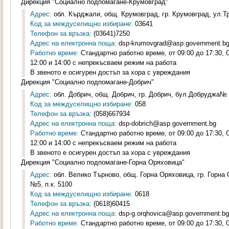
Дирекция "Социално подпомагане-Крумовград"
Адрес:
обл. Кърджали, общ. Крумовград, гр. Крумовград, ул.Тр
Код за междуселищно избиране:
03641
Телефон за връзка:
(03641)7250
Адрес на електронна поща:
dsp-krumovgrad@asp.government.b
Работно време:
Стандартно работно време, от 09:00 до 17:30,
12:00 и 14:00 с непрекъсваем режим на работа
В звеното е осигурен достъп за хора с увреждания
Дирекция "Социално подпомагане-Добрич"
Адрес:
обл. Добрич, общ. Добрич, гр. Добрич, бул.Добруджа№ 8
Код за междуселищно избиране:
058
Телефон за връзка:
(058)667934
Адрес на електронна поща:
dsp-dobrich@asp.government.bg
Работно време:
Стандартно работно време, от 09:00 до 17:30,
12:00 и 14:00 с непрекъсваем режим на работа
В звеното е осигурен достъп за хора с увреждания
Дирекция "Социално подпомагане-Горна Оряховица"
Адрес:
обл. Велико Търново, общ. Горна Оряховица, гр. Горна
№5, п.к. 5100
Код за междуселищно избиране:
0618
Телефон за връзка:
(0618)60415
Адрес на електронна поща:
dsp-g.orqhovica@asp.government.bg
Работно време:
Стандартно работно време, от 09:00 до 17:30,