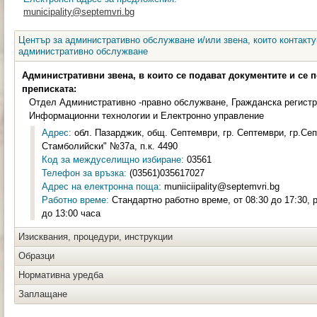
municipality@septemvri.bg
Център за административно обслужване и/или звена, които контакту
административно обслужване
Административни звена, в които се подават документите и се 
преписката:
Отдел Административно -правно обслужване, Гражданска регистр
Информационни технологии и Електронно управление
Адрес:
обл. Пазарджик, общ. Септември, гр. Септември, гр.Се
Стамболийски" №37а, п.к. 4490
Код за междуселищно избиране:
03561
Телефон за връзка:
(03561)035617027
Адрес на електронна поща:
muniiciipality@septemvri.bg
Работно време:
Стандартно работно време, от 08:30 до 17:30, 
до 13:00 часа
Изисквания, процедури, инструкции
Образци
Нормативна уредба
Заплащане