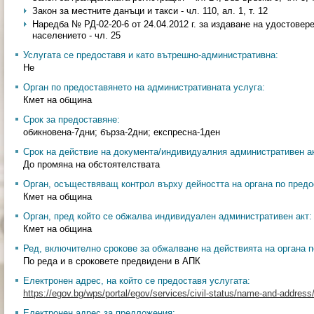
Закон за местните данъци и такси - чл. 110, ал. 1, т. 12
Наредба № РД-02-20-6 от 24.04.2012 г. за издаване на удостовер
населението - чл. 25
Услугата се предоставя и като вътрешно-административна:
Не
Орган по предоставянето на административната услуга:
Кмет на община
Срок за предоставяне:
обикновена-7дни; бърза-2дни; експресна-1ден
Срок на действие на документа/индивидуалния административен ак
До промяна на обстоятелствата
Орган, осъществяващ контрол върху дейността на органа по предо
Кмет на община
Орган, пред който се обжалва индивидуален административен акт:
Кмет на община
Ред, включително срокове за обжалване на действията на органа п
По реда и в сроковете предвидени в АПК
Електронен адрес, на който се предоставя услугата:
https://egov.bg/wps/portal/egov/services/civil-status/name-and-addre
Електронен адрес за предложения: