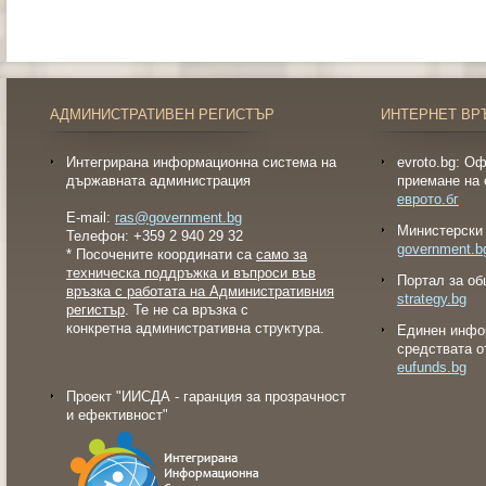
АДМИНИСТРАТИВЕН РЕГИСТЪР
ИНТЕРНЕТ ВР
Интегрирана информационна система на
evroto.bg: О
държавната администрация
приемане на 
еврото.бг
E-mail:
ras@government.bg
Министерски 
Телефон: +359 2 940 29 32
government.b
* Посочените координати са
само за
техническа поддръжка и въпроси във
Портал за об
връзка с работата на Административния
strategy.bg
регистър
. Те не са връзка с
конкретна административна структура.
Eдинен инфо
средствата о
eufunds.bg
Проект "ИИСДА - гаранция за прозрачност
и ефективност"