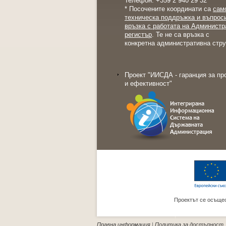
Телефон: +359 2 940 29 32
* Посочените координати са
сам
техническа поддръжка и въпрос
връзка с работата на Администр
регистър
. Те не са връзка с
конкретна административна стру
Проект "ИИСДА - гаранция за пр
и ефективност"
Проектът се осъщес
Правна информация
|
Политика за достъпност