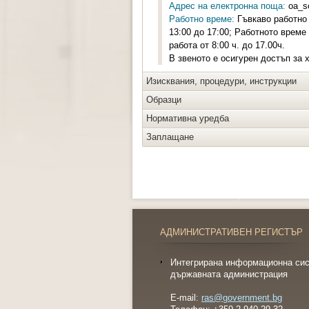
Адрес на електронна поща:
oa_s
Работно време:
Гъвкаво работно в
13:00 до 17:00; Работното врем
работа от 8:00 ч. до 17.00ч.
В звеното е осигурен достъп за 
Изисквания, процедури, инструкции
Образци
Нормативна уредба
Заплащане
АДМИНИСТРАТИВЕН РЕГИСТЪР
Интегрирана информационна сис
държавната администрация
E-mail:
ras@government.bg