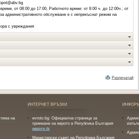
opot@abv.bg
реме, от 08:00 до 17:00, Работното време: от 8:00 ч. до 12:00ч.; от
е за административното обслужване е с непрекъснат режим на
хора с увреждания
Разпечатай
ИНТЕРНЕТ ВРЪЗКИ
ИНФОР
тема на
evroto.bg: Официална страница за
Админ
приемане на еврото в Република България
изпъл
еврото.бг
Админ
Министерски съвет на Република България