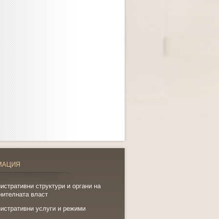
МАЦИЯ
истративни структури и органи на
нителната власт
истративни услуги и режими