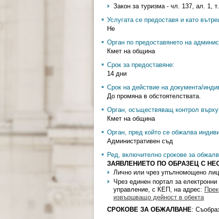
Закон за туризма - чл. 137, ал. 1, т.
Услугата се предоставя и като вътр
Не
Орган по предоставянето на админис
Кмет на община
Срок за предоставяне:
14 дни
Срок на действие на документа/инди
До промяна в обстоятелствата.
Орган, осъществяващ контрол върху 
Кмет на община
Орган, пред който се обжалва индив
Административен съд
Ред, включително срокове за обжалв
ЗАЯВЛЕНИЕТО ПО ОБРАЗЕЦ С Н
Лично или чрез упълномощено лиц
Чрез единен портал за електронни
управление, с КЕП, на адрес:
Прек
извършващо дейност в обекта
СРОКОВЕ ЗА ОБЖАЛВАНЕ
: Съобра