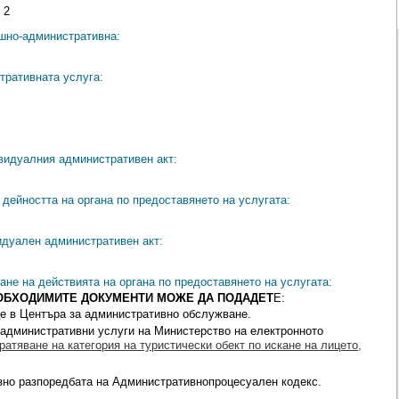
 2
ешно-административна:
тративната услуга:
видуалния административен акт:
дейността на органа по предоставянето на услугата:
идуален административен акт:
ане на действията на органа по предоставянето на услугата:
ЕОБХОДИМИТЕ ДОКУМЕНТИ МОЖЕ ДА ПОДАДЕТ
Е:
е в Центъра за административно обслужване.
 административни услуги на Министерство на електронното
ратяване на категория на туристически обект по искане на лицето,
зно разпоредбата на Административнопроцесуален кодекс.