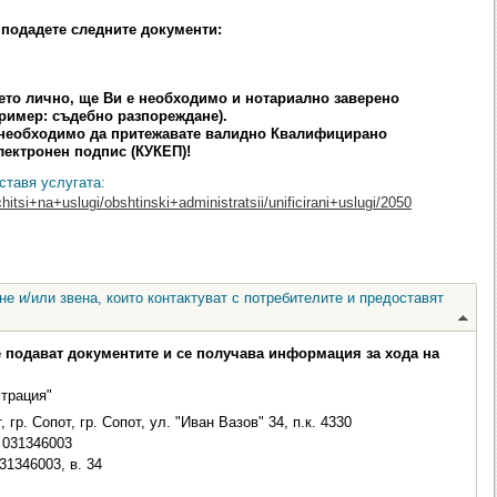
а подадете следните документи:
ието лично, ще Ви е необходимо и нотариално заверено
ример: съдебно разпореждане).
е необходимо да притежавате валидно Квалифицирано
лектронен подпис (КУКЕП)!
ставя услугата:
hitsi+na+uslugi/obshtinski+administratsii/unificirani+uslugi/2050
е и/или звена, които контактуват с потребителите и предоставят
е подават документите и се получава информация за хода на
трация"
гр. Сопот, гр. Сопот, ул. "Иван Вазов" 34, п.к. 4330
031346003
31346003, в. 34