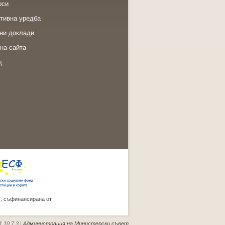
рси
тивна уредба
ни доклади
на сайта
щ
”, съфинансирана от
.10.7.3 |
Администрация на Министерски съвет