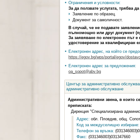
Ограничения и условности:
За да ползвате услугата, трябва д
Заявление по образец.
Документ за самоличност.
В случай, че не подавате заявлен
пълномощно или друг документ (п
За заявяване по електронен път 
удостоверение за квалифициран е
Електронен адрес, на който се предо
https://egov.bg/wps/portal/egov/dostavc
Електронен адрес за предложения:
oa_sopot@abv.bg
Център за административно обслужван
административно обслужване
Административни звена, в които с
преписката:
Дирекция "Специализирана админис
Адрес:
обл. Пловдив, общ. Сопот, 
Код за междуселищно избиране:
Телефон за връзка:
(031346003)0
Факс:
(031346003)031347660