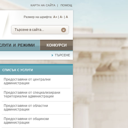
КАРТА НА САЙТА
|
ПОМОЩ
Размер на шрифта:
А+
|
A-
|
A
Търсене в сайта...
СЛУГИ И РЕЖИМИ
КОНКУРСИ
ТЪРСЕНЕ
СПИСЪК С УСЛУГИ
Предоставяни от централни
администрации
Предоставяни от специализирани
териториални администрации
Предоставяни от областни
администрации
Предоставяни от общински
администрации