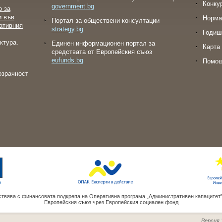
Конку
government.bg
о за
и във
Норма
Портал за обществени консултации
ативния
strategy.bg
Годиш
ктура.
Eдинен информационен портал за
Карта 
средствата от Европейския съюз
eufunds.bg
Помо
озрачност
твява с финансовата подкрепа на Оперативна програма „Административен капацитет
Европейския съюз чрез Европейския социален фонд
Версия 1