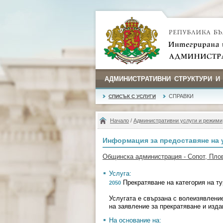
АДМИНИСТРАТИВНИ СТРУКТУРИ И
СПРАВКИ
СПИСЪК С УСЛУГИ
Начало
/
Административни услуги и режими
Информация за предоставяне на 
Общинска администрация - Сопот, Пло
Услуга:
Прекратяване на категория на ту
2050
Услугата е свързана с волеизявление
на заявление за прекратяване и изда
На основание на: