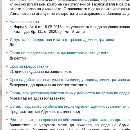
клинично изпитване, които не са изтеглени от възложителя и са ф
отнети в полза на държавата. Становището и останалите изискуем
Изпълнителна агенция по лекарствата за издаване на Заповед за 
На основание на:
Наредба № 4 от 16.05.2018 г. за условията и реда за унищожаван
изм. - дв, бр. 111 от 2020 г.) - чл. 9, ал. 5
Услугата се предоставя и като вътрешно-административна:
Да
Орган по предоставянето на административната услуга:
Директор
Срок за предоставяне:
21 дни от подаване на заявлението
Срок на действие на документа/индивидуалния административен ак
Безсрочен, до промяна на обстоятелствата.
Орган, осъществяващ контрол върху дейността на органа по предо
Министър на здравеопазването
Орган, пред който се обжалва индивидуален административен акт:
Пред съответния Административен съд
Ред, включително срокове за обжалване на действията на органа п
Заявителят на услугата може да обжалва по реда на Админи
съответния Административен съд в 14-дневен срок от съобщ