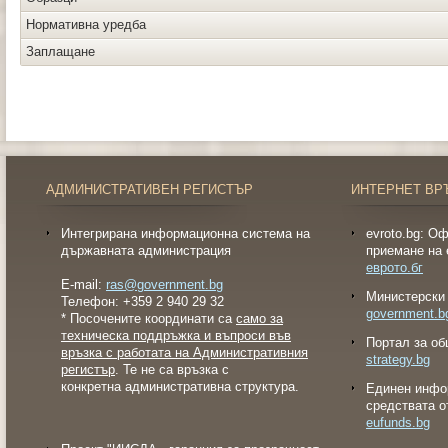
Нормативна уредба
Заплащане
АДМИНИСТРАТИВЕН РЕГИСТЪР
ИНТЕРНЕТ ВР
Интегрирана информационна система на
evroto.bg: О
държавната администрация
приемане на 
еврото.бг
E-mail:
ras@government.bg
Министерски 
Телефон: +359 2 940 29 32
government.b
* Посочените координати са
само за
техническа поддръжка и въпроси във
Портал за об
връзка с работата на Административния
strategy.bg
регистър
. Те не са връзка с
конкретна административна структура.
Eдинен инфо
средствата о
eufunds.bg