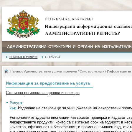
АДМИНИСТРАТИВНИ СТРУКТУРИ И ОРГАНИ НА ИЗПЪЛНИТЕЛН
СПРАВКИ
СПИСЪК С УСЛУГИ
Начало
/
Административни услуги и режими
/
Списък с услуги
/ Информация за 
Информация за предоставяне на услуга
Столична регионална здравна инспекция
Услуга:
Издаване на становище за унищожаване на лекарствени проду
2241
Регионалните здравни инспекции извършват проверка и издават с
лекарствените продукти, които са с изтекъл срок на годност; в нес
качество, ефикасност и безопасност; с променен външен вид, съст
технологичния режим или неправилно съхранение; неусвоени колич