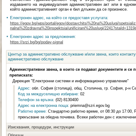
издаването на индивидуалния административен акт или в едноме
който административният орган е бил длъжен да се произнесе.
Електронен адрес, на който се предоставя услугата:
https://egov.bg/wps/portal/egov/dostavchitsi%20na%20uslugi/spetsializi
nalna%20zdravna%20inspektsia/unificirani%20uslugi/2241?staId=131
Електронен адрес за предложения:
https://srzi.bg/bg/poday-signal
Център за административно обслужване и/или звена, които контакту
административно обслужване
Административни звена, в които се подават документите и се 
преписката:
Дирекция "Електронни системи и информационно управление"
Адрес:
обл. София (столица), общ. Столична, гр. София, р-н Сер
Код за междуселищно избиране:
02
Телефон за връзка:
(02) 8130400
Адрес на електронна поща:
priemna@szri.egov.bg
Работно време:
Стандартно работно време, от 08:30 до 17:00,
прекъсване за обедна почивка. Всеки работен ден с изключен
Изисквания, процедури, инструкции
Образци