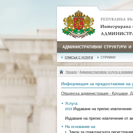
АДМИНИСТРАТИВНИ СТРУКТУРИ И
СПРАВКИ
СПИСЪК С УСЛУГИ
Начало
/
Административни услуги и режими
Информация за предоставяне на 
Общинска администрация - Крушари, Д
Услуга:
Издаване на препис-извлечение о
2019
Издаване на препис-извлечение от ак
На основание на:
Закон за гражданската регистрация - 