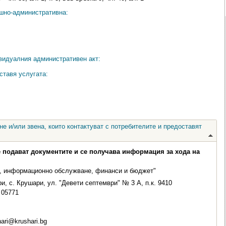
ешно-административна:
видуалния административен акт:
ставя услугата:
е и/или звена, които контактуват с потребителите и предоставят
е подават документите и се получава информация за хода на
, информационно обслужване, финанси и бюджет"
, с. Крушари, ул. "Девети септември" № 3 А, п.к. 9410
05771
ari@krushari.bg