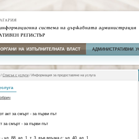
 ОРГАНИ НА ИЗПЪЛНИТЕЛНАТА ВЛАСТ
АДМИНИСТРАТИВНИ У
/
Списък с услуги
/ Информация за предоставяне на услуга
услуга
обрич
т акт за смърт - за първи път
т за смърт - за първи път
чл. 88, ал. 1, т. 3, във връзка с; чл. 40, ал. 1