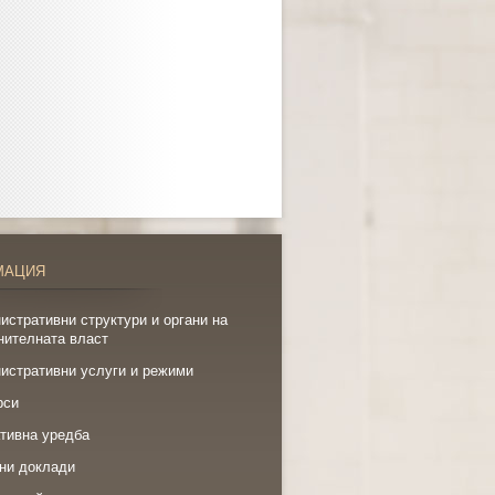
МАЦИЯ
истративни структури и органи на
нителната власт
истративни услуги и режими
рси
тивна уредба
ни доклади