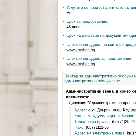
Услугата се предоставя и като вътр
Не
Срок за предоставяне:
48 часа
Срок на действие на документа/инди
Електронен адрес, на който се предо
www.krushari.bg
Електронен адрес за предложения:
www.krushari.bg
Център за административно обслужван
административно обслужване
Административни звена, в които с
преписката:
Дирекция "Административно-правно
Адрес:
обл. Добрич, общ. Крушари
Код за междуселищно избиране:
Телефон за връзка:
(05771)20-24
Факс:
(05771)21-36
Адрес на електронна поща:
krush