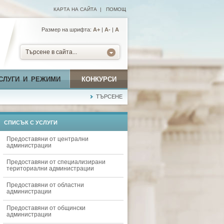
КАРТА НА САЙТА
|
ПОМОЩ
Размер на шрифта:
А+
|
A-
|
A
Търсене в сайта...
СЛУГИ И РЕЖИМИ
КОНКУРСИ
ТЪРСЕНЕ
СПИСЪК С УСЛУГИ
Предоставяни от централни
администрации
Предоставяни от специализирани
териториални администрации
Предоставяни от областни
администрации
Предоставяни от общински
администрации