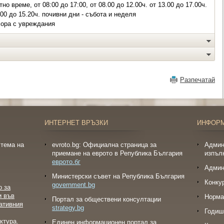
о време, от 08:00 до 17:00, от 08.00 до 12.00ч. от 13.00 до 17.00ч.
00 до 15.20ч. почивни дни - събота и неделя
хора с увреждания
Разпечатай
ИНТЕРНЕТ ВРЪЗКИ
ИНФОР
тема на
evroto.bg: Официална страница за
Админ
приемане на еврото в Република България
изпъл
еврото.бг
Админ
Министерски съвет на Република България
Конку
government.bg
о за
и във
Норма
Портал за обществени консултации
ативния
strategy.bg
Годиш
ктура.
Eдинен информационен портал за