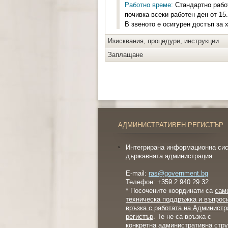
Работно време:
Стандартно работн
почивка всеки работен ден от 15.
В звеното е осигурен достъп за 
Изисквания, процедури, инструкции
Заплащане
АДМИНИСТРАТИВЕН РЕГИСТЪР
Интегрирана информационна сис
държавната администрация
E-mail:
ras@government.bg
Телефон: +359 2 940 29 32
* Посочените координати са
сам
техническа поддръжка и въпрос
връзка с работата на Администр
регистър
. Те не са връзка с
конкретна административна стру