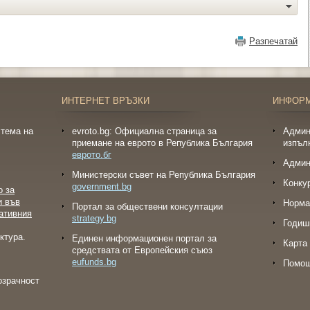
Разпечатай
ИНТЕРНЕТ ВРЪЗКИ
ИНФОР
тема на
evroto.bg: Официална страница за
Админ
приемане на еврото в Република България
изпъл
еврото.бг
Админ
Министерски съвет на Република България
Конку
government.bg
о за
и във
Норма
Портал за обществени консултации
ативния
strategy.bg
Годиш
ктура.
Eдинен информационен портал за
Карта 
средствата от Европейския съюз
eufunds.bg
Помо
озрачност