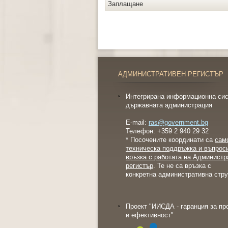
Заплащане
АДМИНИСТРАТИВЕН РЕГИСТЪР
Интегрирана информационна сис
държавната администрация
E-mail:
ras@government.bg
Телефон: +359 2 940 29 32
* Посочените координати са
сам
техническа поддръжка и въпрос
връзка с работата на Администр
регистър
. Те не са връзка с
конкретна административна стру
Проект "ИИСДА - гаранция за пр
и ефективност"