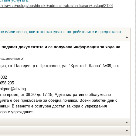
ставя услугата:
hitsi+na+uslugi/obshtinski+administratsii/unificirani+uslugi/2128
е и/или звена, които контактуват с потребителите и предоставят
е подават документите и се получава информация за хода на
населението"
в, гр. Пловдив, р-н Централен, ул. "Христо Г. Данов" №39, п.к.
032
 658 205
algrao@abv.bg
но време, от 08:30 до 17:15, Административно обслужване
ията е без прекъсване за обедна почивка. Всеки работен ден с
ници. В звеното е осигурен достъп за хора с увреждания
хора с увреждания