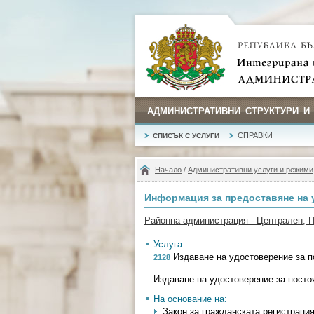
АДМИНИСТРАТИВНИ СТРУКТУРИ И
СПРАВКИ
СПИСЪК С УСЛУГИ
Начало
/
Административни услуги и режими
Информация за предоставяне на 
Районна администрация - Централен, 
Услуга:
Издаване на удостоверение за п
2128
Издаване на удостоверение за посто
На основание на:
Закон за гражданската регистрация -