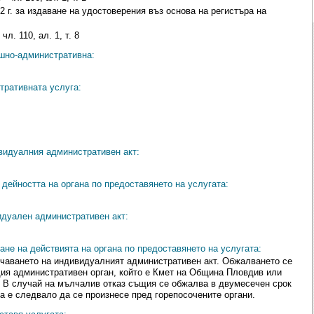
2 г. за издаване на удостоверения въз основа на регистъра на
л. 110, ал. 1, т. 8
ешно-административна:
тративната услуга:
видуалния административен акт:
дейността на органа по предоставянето на услугата:
идуален административен акт:
ане на действията на органа по предоставянето на услугата:
учаването на индивидуалният административен акт. Обжалването се
ия административен орган, който е Кмет на Община Пловдив или
 В случай на мълчалив отказ същия се обжалва в двумесечен срок
ана е следвало да се произнесе пред горепосочените органи.