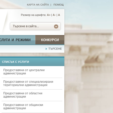
КАРТА НА САЙТА
|
ПОМОЩ
Размер на шрифта:
А+
|
A-
|
A
Търсене в сайта...
СЛУГИ И РЕЖИМИ
КОНКУРСИ
ТЪРСЕНЕ
СПИСЪК С УСЛУГИ
Предоставяни от централни
администрации
Предоставяни от специализирани
териториални администрации
Предоставяни от областни
администрации
Предоставяни от общински
администрации