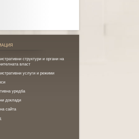
МАЦИЯ
истративни структури и органи на
нителната власт
истративни услуги и режими
рси
тивна уредба
ни доклади
на сайта
щ