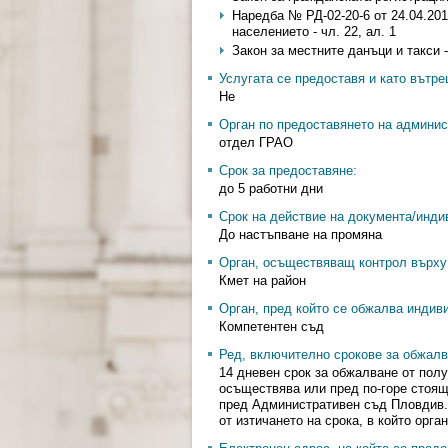
Наредба № РД-02-20-6 от 24.04.201
населението - чл. 22, ал. 1
Закон за местните данъци и такси - ч
Услугата се предоставя и като вътр
Не
Орган по предоставянето на админис
отдел ГРАО
Срок за предоставяне:
до 5 работни дни
Срок на действие на документа/инди
До настъпване на промяна
Орган, осъществяващ контрол върху 
Кмет на район
Орган, пред който се обжалва индив
Компетентен съд
Ред, включително срокове за обжалв
14 дневен срок за обжалване от пол
осъществява или пред по-горе стоящ
пред Административен съд Пловдив.
от изтичането на срока, в който орг