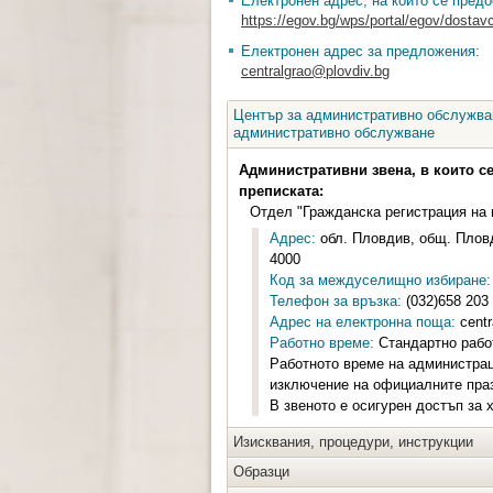
Електронен адрес, на който се предо
https://egov.bg/wps/portal/egov/dostavc
Електронен адрес за предложения:
centralgrao@plovdiv.bg
Център за административно обслужван
административно обслужване
Административни звена, в които с
преписката:
Отдел "Гражданска регистрация на 
Адрес:
обл. Пловдив, общ. Пловди
4000
Код за междуселищно избиране:
Телефон за връзка:
(032)658 203
Адрес на електронна поща:
centr
Работно време:
Стандартно работ
Работното време на администрац
изключение на официалните праз
В звеното е осигурен достъп за 
Изисквания, процедури, инструкции
Образци