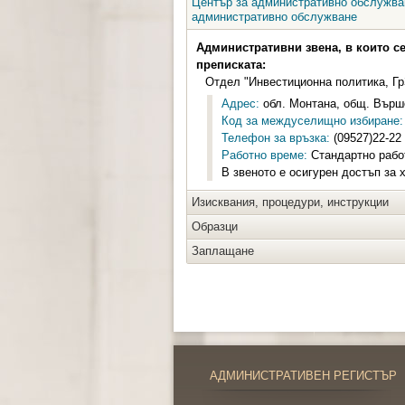
Център за административно обслужван
административно обслужване
Административни звена, в които с
преписката:
Отдел "Инвестиционна политика, 
Адрес:
обл. Монтана, общ. Върше
Код за междуселищно избиране:
Телефон за връзка:
(09527)22-22
Работно време:
Стандартно работ
В звеното е осигурен достъп за 
Изисквания, процедури, инструкции
Образци
Заплащане
АДМИНИСТРАТИВЕН РЕГИСТЪР