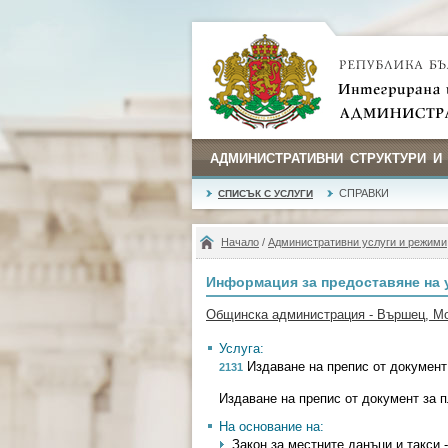
АДМИНИСТРАТИВНИ СТРУКТУРИ И
СПРАВКИ
СПИСЪК С УСЛУГИ
Начало
/
Административни услуги и режими
Информация за предоставяне на 
Общинска администрация - Вършец, М
Услуга:
Издаване на препис от документ
2131
Издаване на препис от документ за 
На основание на:
Закон за местните данъци и такси - 