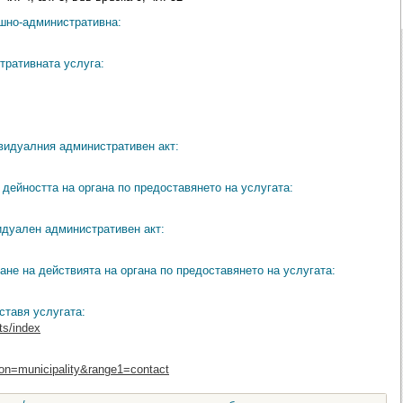
ешно-административна:
тративната услуга:
видуалния административен акт:
дейността на органа по предоставянето на услугата:
идуален административен акт:
ане на действията на органа по предоставянето на услугата:
ставя услугата:
ts/index
ion=municipality&range1=contact