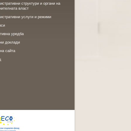
истративни структури и органи на
нителната власт
истративни услуги и режими
рси
тивна уредба
ни доклади
на сайта
щ