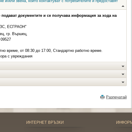
е и/или звена, които контактуват с потребителите и предоставят
е подават документите и се получава информация за хода на
ГрЗС, ЕСГРАОН"
ц, гр. Вършец,
09527
но време, от 08:30 до 17:00, Стандартно работно време.
хора с увреждания
Разпечатай
ИНТЕРНЕТ ВРЪЗКИ
ИНФОР