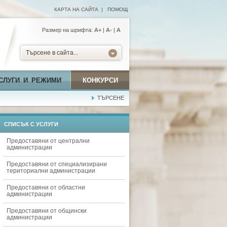
КАРТА НА САЙТА
|
ПОМОЩ
Размер на шрифта:
А+
|
A-
|
A
Търсене в сайта...
СЛУГИ И РЕЖИМИ
КОНКУРСИ
ТЪРСЕНЕ
СПИСЪК С УСЛУГИ
Предоставяни от централни
администрации
Предоставяни от специализирани
териториални администрации
Предоставяни от областни
администрации
Предоставяни от общински
администрации