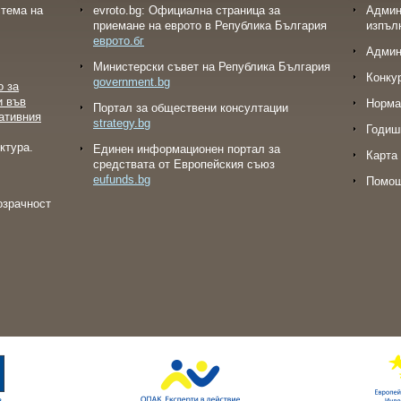
тема на
evroto.bg: Официална страница за
Админ
приемане на еврото в Република България
изпъл
еврото.бг
Админ
Министерски съвет на Република България
Конку
government.bg
о за
и във
Норма
Портал за обществени консултации
ативния
strategy.bg
Годиш
ктура.
Eдинен информационен портал за
Карта 
средствата от Европейския съюз
eufunds.bg
Помо
озрачност