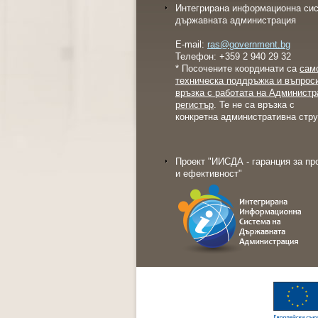
Интегрирана информационна сис
държавната администрация
E-mail:
ras@government.bg
Телефон: +359 2 940 29 32
* Посочените координати са
сам
техническа поддръжка и въпрос
връзка с работата на Администр
регистър
. Те не са връзка с
конкретна административна стру
Проект "ИИСДА - гаранция за пр
и ефективност"