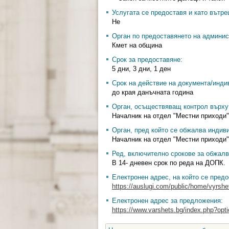
Услугата се предоставя и като вътр
Не
Орган по предоставянето на админис
Кмет на община
Срок за предоставяне:
5 дни, 3 дни, 1 ден
Срок на действие на документа/инди
до края данъчната година
Орган, осъществяващ контрол върху 
Началник на отдел "Местни приходи"
Орган, пред който се обжалва индив
Началник на отдел "Местни приходи"
Ред, включително срокове за обжалв
В 14- дневен срок по реда на ДОПК.
Електронен адрес, на който се предо
https://auslugi.com/public/home/vyrshe
Електронен адрес за предложения:
https://www.varshets.bg/index.php?opt