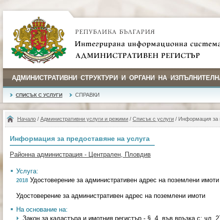
АДМИНИСТРАТИВНИ СТРУКТУРИ И ОРГАНИ НА ИЗПЪЛНИТЕЛН
СПРАВКИ
СПИСЪК С УСЛУГИ
Начало
/
Административни услуги и режими
/
Списък с услуги
/ Информация за 
Информация за предоставяне на услуга
Районна администрация - Централен, Пловдив
Услуга:
Удостоверение за административен адрес на поземлени имоти
2018
Удостоверение за административен адрес на поземлени имоти
На основание на:
Закон за кадастъра и имотния регистър - §. 4, във връзка с; чл. 27, 