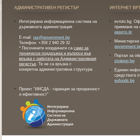
АДМИНИСТРАТИВЕН РЕГИСТЪР
ИНТЕРНЕТ ВР
Интегрирана информационна система на
evroto.bg: О
държавната администрация
приемане на 
еврото.бг
E-mail:
ras@government.bg
Министерски 
Телефон: +359 2 940 29 32
government.b
* Посочените координати са
само за
техническа поддръжка и въпроси във
Портал за об
връзка с работата на Административния
strategy.bg
регистър
. Те не са връзка с
конкретна административна структура.
Eдинен инфо
средствата о
eufunds.bg
Проект "ИИСДА - гаранция за прозрачност
и ефективност"