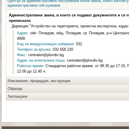
Център за административно обслужване и/или звена, които контакту
административно обслужване
Административни звена, в които се подават документите и се 
преписката:
Дирекция "Устройство на територията, проектна експертиза, кадас
Адрес:
обл. Пловдив, общ. Пловдив, гр. Пловдив, р-н Централен
4000
Код за междуселищно избиране:
032
Телефон за връзка:
032 658 220
Факс:
centralen@plovdiv.bg
Адрес на електронна поща:
centralen@plovdiv.bg
Работно време:
Стандартно работно време, от 08:30 до 17:15, 
12.00 до 12.45 ч.
Изисквания, процедури, инструкции
Образци
Заплащане