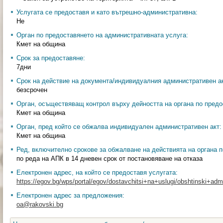
Услугата се предоставя и като вътрешно-административна:
Не
Орган по предоставянето на административната услуга:
Кмет на община
Срок за предоставяне:
7дни
Срок на действие на документа/индивидуалния административен ак
безсрочен
Орган, осъществяващ контрол върху дейността на органа по предо
Кмет на община
Орган, пред който се обжалва индивидуален административен акт:
Кмет на община
Ред, включително срокове за обжалване на действията на органа п
по реда на АПК в 14 дневен срок от постановяване на отказа
Електронен адрес, на който се предоставя услугата:
https://egov.bg/wps/portal/egov/dostavchitsi+na+uslugi/obshtinski+admin
Електронен адрес за предложения:
oa@rakovski.bg