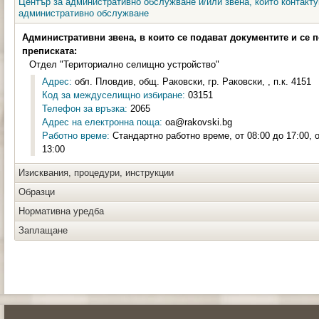
Център за административно обслужване и/или звена, които контакту
административно обслужване
Административни звена, в които се подават документите и се 
преписката:
Отдел "Териториално селищно устройство"
Адрес:
обл. Пловдив, общ. Раковски, гр. Раковски, , п.к. 4151
Код за междуселищно избиране:
03151
Телефон за връзка:
2065
Адрес на електронна поща:
oa@rakovski.bg
Работно време:
Стандартно работно време, от 08:00 до 17:00, 
13:00
Изисквания, процедури, инструкции
Образци
Нормативна уредба
Заплащане