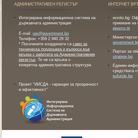
АДМИНИСТРАТИВЕН РЕГИСТЪР
ИНТЕРНЕТ ВР
Интегрирана информационна система на
evroto.bg: О
държавната администрация
приемане на 
еврото.бг
E-mail:
ras@government.bg
Министерски 
Телефон: +359 2 940 29 32
government.b
* Посочените координати са
само за
техническа поддръжка и въпроси във
Портал за об
връзка с работата на Административния
strategy.bg
регистър
. Те не са връзка с
конкретна административна структура.
Eдинен инфо
средствата о
eufunds.bg
Проект "ИИСДА - гаранция за прозрачност
и ефективност"