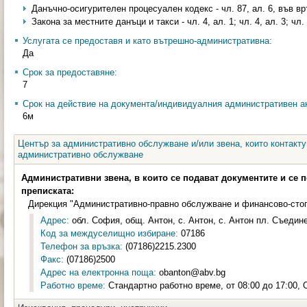
Данъчно-осигурителен процесуален кодекс - чл. 87, ал. 6, във вр
Закона за местните данъци и такси - чл. 4, ал. 1; чл. 4, ал. 3; чл. 
Услугата се предоставя и като вътрешно-административна:
Да
Срок за предоставяне:
7
Срок на действие на документа/индивидуалния административен ак
6м
Център за административно обслужване и/или звена, които контакту
административно обслужване
Административни звена, в които се подават документите и се 
преписката:
Дирекция "Административно-правно обслужване и финансово-сто
Адрес:
обл. София, общ. Антон, с. Антон, с. Антон пл. Съедин
Код за междуселищно избиране:
07186
Телефон за връзка:
(07186)2215.2300
Факс:
(07186)2500
Адрес на електронна поща:
obanton@abv.bg
Работно време:
Стандартно работно време, от 08:00 до 17:00, 