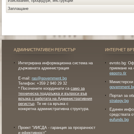
Изисквания, процедури, инструкции
Заплащане
АДМИНИСТРАТИВЕН РЕГИСТЪР
ИНТЕРНЕТ ВР
Интегрирана информационна система на
evroto.bg: О
държавната администрация
приемане на 
еврото.бг
E-mail:
ras@government.bg
Министерски 
Телефон: +359 2 940 29 32
government.b
* Посочените координати са
само за
техническа поддръжка и въпроси във
Портал за об
връзка с работата на Административния
strategy.bg
регистър
. Те не са връзка с
конкретна административна структура.
Eдинен инфо
средствата о
eufunds.bg
Проект "ИИСДА - гаранция за прозрачност
и ефективност"