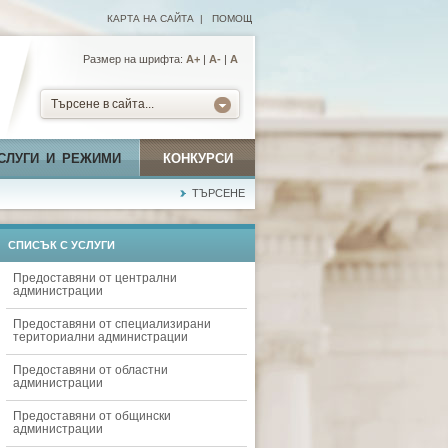
КАРТА НА САЙТА
|
ПОМОЩ
Размер на шрифта:
А+
|
A-
|
A
Търсене в сайта...
СЛУГИ И РЕЖИМИ
КОНКУРСИ
ТЪРСЕНЕ
СПИСЪК С УСЛУГИ
Предоставяни от централни
администрации
Предоставяни от специализирани
териториални администрации
Предоставяни от областни
администрации
Предоставяни от общински
администрации