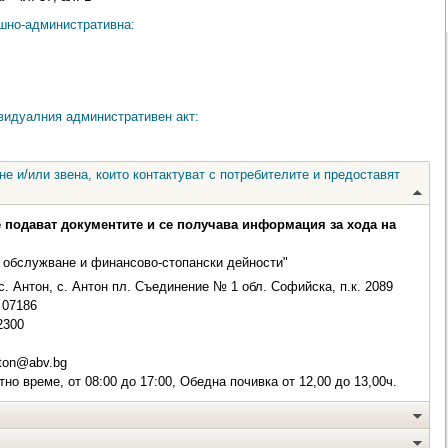
ешно-административна:
видуалния административен акт:
е и/или звена, които контактуват с потребителите и предоставят
е подават документите и се получава информация за хода на
 обслужване и финансово-стопански дейности"
с. Антон, с. Антон пл. Съединение № 1 обл. Софийска, п.к. 2089
07186
2300
ton@abv.bg
но време, от 08:00 до 17:00, Обедна почивка от 12,00 до 13,00ч.