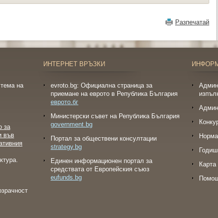
Разпечатай
ИНТЕРНЕТ ВРЪЗКИ
ИНФОР
тема на
evroto.bg: Официална страница за
Админ
приемане на еврото в Република България
изпъл
еврото.бг
Админ
Министерски съвет на Република България
Конку
government.bg
о за
и във
Норма
Портал за обществени консултации
ативния
strategy.bg
Годиш
ктура.
Eдинен информационен портал за
Карта 
средствата от Европейския съюз
eufunds.bg
Помо
озрачност