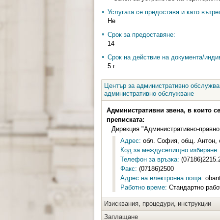
Услугата се предоставя и като вътр
Не
Срок за предоставяне:
14
Срок на действие на документа/инди
5 г
Център за административно обслужван
административно обслужване
Административни звена, в които с
преписката:
Дирекция "Административно-правно
Адрес:
обл. София, общ. Антон, 
Код за междуселищно избиране:
Телефон за връзка:
(07186)2215.
Факс:
(07186)2500
Адрес на електронна поща:
oban
Работно време:
Стандартно работ
Изисквания, процедури, инструкции
Заплащане