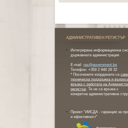
АДМИНИСТРАТИВЕН РЕГИСТЪР
Интегрирана информационна сис
държавната администрация
E-mail:
ras@government.bg
Телефон: +359 2 940 29 32
* Посочените координати са
сам
техническа поддръжка и въпрос
връзка с работата на Администр
регистър
. Те не са връзка с
конкретна административна стру
Проект "ИИСДА - гаранция за пр
и ефективност"