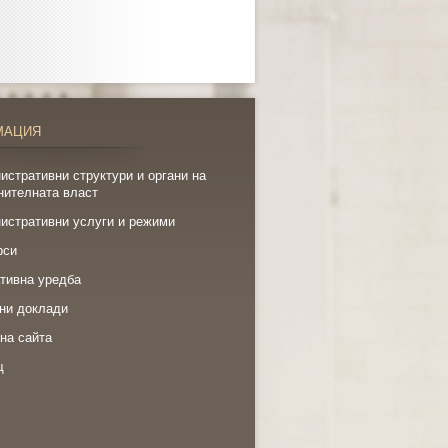
МАЦИЯ
истративни структури и органи на
нителната власт
истративни услуги и режими
рси
тивна уредба
ни доклади
на сайта
щ