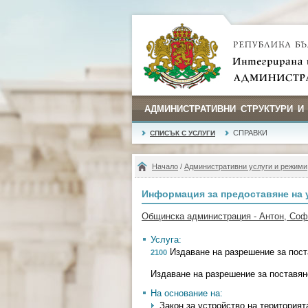
АДМИНИСТРАТИВНИ СТРУКТУРИ И
СПРАВКИ
СПИСЪК С УСЛУГИ
Начало
/
Административни услуги и режими
Информация за предоставяне на 
Общинска администрация - Антон, Со
Услуга:
Издаване на разрешение за пос
2100
Издаване на разрешение за поставя
На основание на:
Закон за устройство на територията 