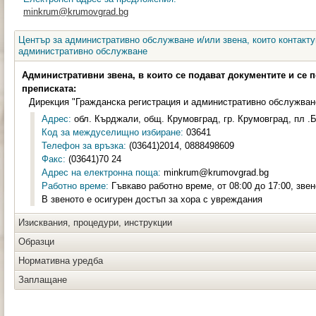
minkrum@krumovgrad.bg
Център за административно обслужване и/или звена, които контакту
административно обслужване
Административни звена, в които се подават документите и се 
преписката:
Дирекция "Гражданска регистрация и административно обслужван
Адрес:
обл. Кърджали, общ. Крумовград, гр. Крумовград, пл .Б
Код за междуселищно избиране:
03641
Телефон за връзка:
(03641)2014, 0888498609
Факс:
(03641)70 24
Адрес на електронна поща:
minkrum@krumovgrad.bg
Работно време:
Гъвкаво работно време, от 08:00 до 17:00, зве
В звеното е осигурен достъп за хора с увреждания
Изисквания, процедури, инструкции
Образци
Нормативна уредба
Заплащане