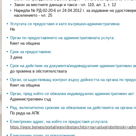
Закон за местните данъци и такси - чл. 110, ал. 1, т. 12
Наредба № РД-02-20-6 от 24.04.2012 г. за издаване на удостовер
населението - чл. 25
Услугата се предоставя и като вътрешно-административна:
Не
Орган по предоставянето на административната услуга:
Кмет на община
Срок за предоставяне:
3 дена
Срок на действие на документа/индивидуалния административен ак
до промяна в обстоятелствата
Орган, осъществяващ контрол върху дейността на органа по предо
Кмет на община
Орган, пред който се обжалва индивидуален административен акт:
Административен съд
Ред, включително срокове за обжалване на действията на органа п
По реда на АПК
Електронен адрес, на който се предоставя услугата:
https://egov.bg/wps/portal/egov/dostavchitsi+na+uslugi/obshtinski+admin
Електронен адрес за предложения: