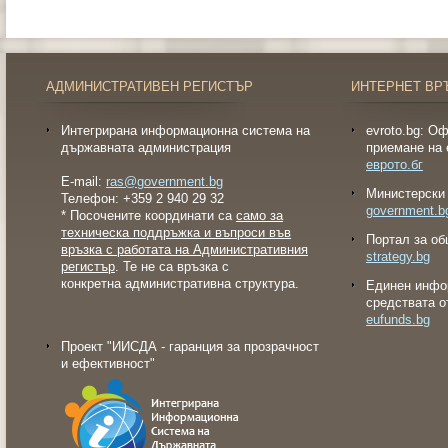
АДМИНИСТРАТИВЕН РЕГИСТЪР
ИНТЕРНЕТ ВР
Интегрирана информационна система на
evroto.bg: О
държавната администрация
приемане на 
еврото.бг
E-mail:
ras@government.bg
Министерски 
Телефон: +359 2 940 29 32
government.b
* Посочените координати са
само за
техническа поддръжка и въпроси във
Портал за об
връзка с работата на Административния
strategy.bg
регистър
. Те не са връзка с
конкретна административна структура.
Eдинен инфо
средствата о
eufunds.bg
Проект "ИИСДА - гаранция за прозрачност
и ефективност"