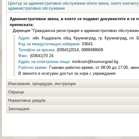
Център за административно обслужване и/или звена, които контакту
административно обслужване
Административни звена, в които се подават документите и се 
преписката:
Дирекция "Гражданска регистрация и административно обслужван
Адрес:
обл. Кърджали, общ. Крумовград, гр. Крумовград, пл .Б
Код за междуселищно избиране:
03641
Телефон за връзка:
(03641)2014, 0888498609
Факс:
(03641)70 24
Адрес на електронна поща:
minkrum@krumovgrad.bg
Работно време:
Гъвкаво работно време, от 08:00 до 17:00, зве
В звеното е осигурен достъп за хора с увреждания
Изисквания, процедури, инструкции
Образци
Нормативна уредба
Заплащане