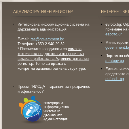
АДМИНИСТРАТИВЕН РЕГИСТЪР
ИНТЕРНЕТ ВР
Интегрирана информационна система на
evroto.bg: О
държавната администрация
приемане на 
еврото.бг
E-mail:
ras@government.bg
Министерски 
Телефон: +359 2 940 29 32
government.b
* Посочените координати са
само за
техническа поддръжка и въпроси във
Портал за об
връзка с работата на Административния
strategy.bg
регистър
. Те не са връзка с
конкретна административна структура.
Eдинен инфо
средствата о
eufunds.bg
Проект "ИИСДА - гаранция за прозрачност
и ефективност"