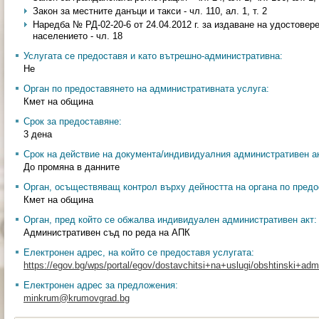
Закон за местните данъци и такси - чл. 110, ал. 1, т. 2
Наредба № РД-02-20-6 от 24.04.2012 г. за издаване на удостовер
населението - чл. 18
Услугата се предоставя и като вътрешно-административна:
Не
Орган по предоставянето на административната услуга:
Кмет на община
Срок за предоставяне:
3 дена
Срок на действие на документа/индивидуалния административен ак
До промяна в данните
Орган, осъществяващ контрол върху дейността на органа по предо
Кмет на община
Орган, пред който се обжалва индивидуален административен акт:
Административен съд по реда на АПК
Електронен адрес, на който се предоставя услугата:
https://egov.bg/wps/portal/egov/dostavchitsi+na+uslugi/obshtinski+admin
Електронен адрес за предложения:
minkrum@krumovgrad.bg