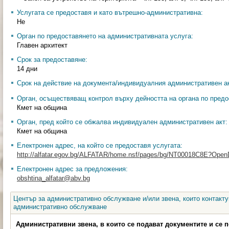
Услугата се предоставя и като вътрешно-административна:
Не
Орган по предоставянето на административната услуга:
Главен архитект
Срок за предоставяне:
14 дни
Срок на действие на документа/индивидуалния административен ак
Орган, осъществяващ контрол върху дейността на органа по предо
Кмет на община
Орган, пред който се обжалва индивидуален административен акт:
Кмет на община
Електронен адрес, на който се предоставя услугата:
http://alfatar.egov.bg/ALFATAR/home.nsf/pages/bg/NT00018C8E?Ope
Електронен адрес за предложения:
obshtina_alfatar@abv.bg
Център за административно обслужване и/или звена, които контакту
административно обслужване
Административни звена, в които се подават документите и се 