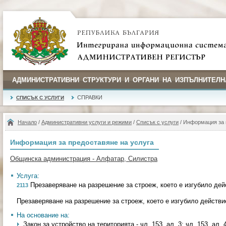
АДМИНИСТРАТИВНИ СТРУКТУРИ И ОРГАНИ НА ИЗПЪЛНИТЕЛН
СПРАВКИ
СПИСЪК С УСЛУГИ
Начало
/
Административни услуги и режими
/
Списък с услуги
/ Информация за 
Информация за предоставяне на услуга
Общинска администрация - Алфатар, Силистра
Услуга:
Презаверяване на разрешение за строеж, което е изгубило дей
2113
Презаверяване на разрешение за строеж, което е изгубило действи
На основание на:
Закон за устройство на територията - чл. 153, ал. 3; чл. 153, ал. 