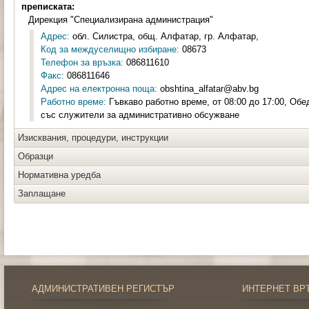
преписката:
Дирекция "Специализирана администрация"
Адрес:
обл. Силистра, общ. Алфатар, гр. Алфатар,
Код за междуселищно избиране:
08673
Телефон за връзка:
086811610
Факс:
086811646
Адрес на електронна поща:
obshtina_alfatar@abv.bg
Работно време:
Гъвкаво работно време, от 08:00 до 17:00, Обе
със служители за административно обсужване
Изисквания, процедури, инструкции
Образци
Нормативна уредба
Заплащане
АДМИНИСТРАТИВЕН РЕГИСТЪР
ИНТЕРНЕТ ВР