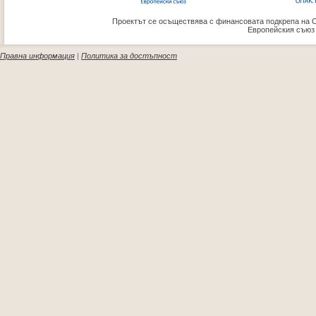
Проектът се осъществява с финансовата подкрепа на 
Европейския съюз
Правна информация
|
Политика за достъпност