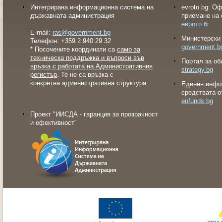
Интегрирана информационна система на
evroto.bg: О
държавната администрация
приемане на 
еврото.бг
E-mail:
ras@government.bg
Министерски 
Телефон: +359 2 940 29 32
government.b
* Посочените координати са
само за
техническа поддръжка и въпроси във
Портал за об
връзка с работата на Административния
strategy.bg
регистър
. Те не са връзка с
конкретна административна структура.
Eдинен инфо
средствата о
eufunds.bg
Проект "ИИСДА - гаранция за прозрачност
и ефективност"