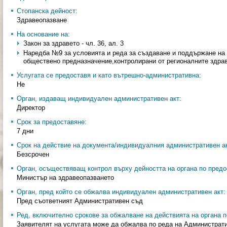
Стопанска дейност:
Здравеопазване
На основание на:
Закон за здравето - чл. 36, ал. 3
Наредба №9 за условията и реда за създаване и поддържане на 
обществено предназначение,контролирани от регионалните здравн
Услугата се предоставя и като вътрешно-административна:
Не
Орган, издаващ индивидуален административен акт:
Директор
Срок за предоставяне:
7 дни
Срок на действие на документа/индивидуалния административен ак
Безсрочен
Орган, осъществяващ контрол върху дейността на органа по предо
Министър на здравеопазването
Орган, пред който се обжалва индивидуален административен акт:
Пред съответният Административен съд
Ред, включително срокове за обжалване на действията на органа п
Заявителят на услугата може да обжалва по реда на Администрат