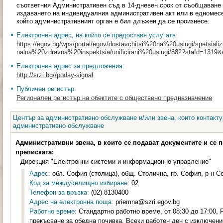
съответния Административен съд в 14-дневен срок от съобщаване 
издаването на индивидуалния административен акт или в едномесеч
който административният орган е бил длъжен да се произнесе.
Електронен адрес, на който се предоставя услугата:
https://egov.bg/wps/portal/egov/dostavchitsi%20na%20uslugi/spetsializi
nalna%20zdravna%20inspektsia/unificirani%20uslugi/882?staId=1319
Електронен адрес за предложения:
http://srzi.bg//poday-signal
Публичен регистър:
Регионален регистър на обектите с обществено предназначение
Център за административно обслужване и/или звена, които контакту
административно обслужване
Административни звена, в които се подават документите и се 
преписката:
Дирекция "Електронни системи и информационно управление"
Адрес:
обл. София (столица), общ. Столична, гр. София, р-н Сер
Код за междуселищно избиране:
02
Телефон за връзка:
(02) 8130400
Адрес на електронна поща:
priemna@szri.egov.bg
Работно време:
Стандартно работно време, от 08:30 до 17:00,
прекъсване за обедна почивка. Всеки работен ден с изключен