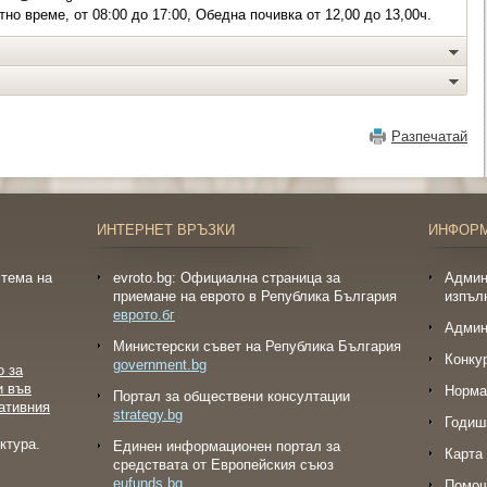
но време, от 08:00 до 17:00, Обедна почивка от 12,00 до 13,00ч.
Разпечатай
ИНТЕРНЕТ ВРЪЗКИ
ИНФОР
тема на
evroto.bg: Официална страница за
Админ
приемане на еврото в Република България
изпъл
еврото.бг
Админ
Министерски съвет на Република България
Конку
government.bg
о за
и във
Норма
Портал за обществени консултации
ативния
strategy.bg
Годиш
ктура.
Eдинен информационен портал за
Карта 
средствата от Европейския съюз
eufunds.bg
Помо