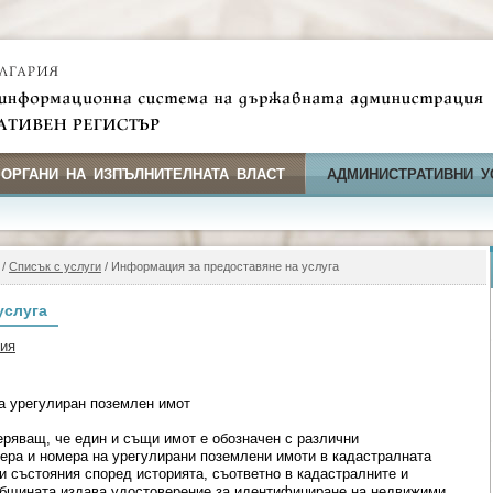
 ОРГАНИ НА ИЗПЪЛНИТЕЛНАТА ВЛАСТ
АДМИНИСТРАТИВНИ У
/
Списък с услуги
/ Информация за предоставяне на услуга
услуга
фия
а урегулиран поземлен имот
ряващ, че един и същи имот е обозначен с различни
ера и номера на урегулирани поземлени имоти в кадастралната
и състояния според историята, съответно в кадастралните и
Общината издава удостоверение за идентифициране на недвижими