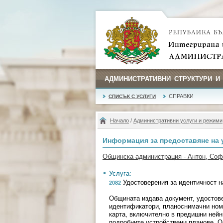
АДМИНИСТРАТИВНИ СТРУКТУРИ И
СПРАВКИ
СПИСЪК С УСЛУГИ
Начало
/
Административни услуги и режими
Информация за предоставяне на 
Общинска администрация - Антон, Со
Услуга:
Удостоверения за идентичност н
2082
Общината издава документ, удостове
идентификатори, планоснимачни ном
карта, включително в предишни нейн
подробните устройствени планове. 