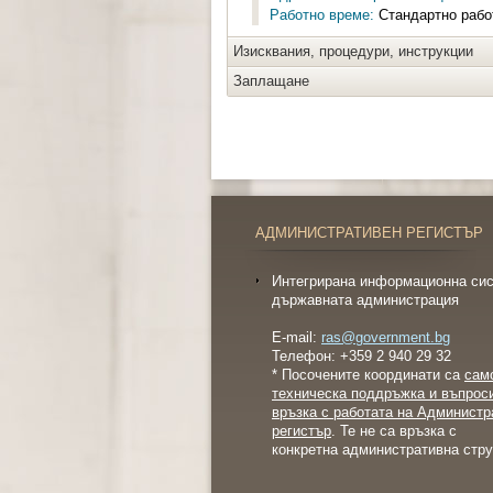
Работно време:
Стандартно работ
Изисквания, процедури, инструкции
Заплащане
АДМИНИСТРАТИВЕН РЕГИСТЪР
Интегрирана информационна сис
държавната администрация
E-mail:
ras@government.bg
Телефон: +359 2 940 29 32
* Посочените координати са
сам
техническа поддръжка и въпрос
връзка с работата на Администр
регистър
. Те не са връзка с
конкретна административна стру