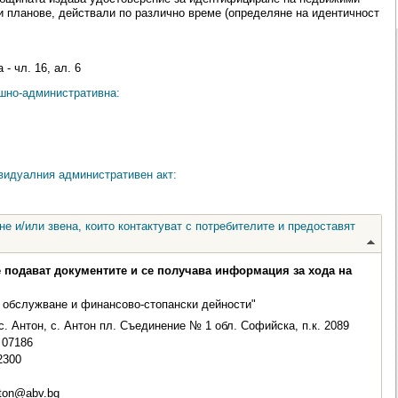
и планове, действали по различно време (определяне на идентичност
- чл. 16, ал. 6
ешно-административна:
видуалния административен акт:
е и/или звена, които контактуват с потребителите и предоставят
е подават документите и се получава информация за хода на
 обслужване и финансово-стопански дейности"
с. Антон, с. Антон пл. Съединение № 1 обл. Софийска, п.к. 2089
07186
2300
ton@abv.bg