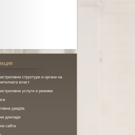
МАЦИЯ
истративни структури и органи на
нителната власт
истративни услуги и режими
рси
тивна уредба
ни доклади
на сайта
щ