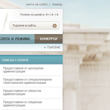
КАРТА НА САЙТА
|
ПОМОЩ
Размер на шрифта:
А+
|
A-
|
A
Търсене в сайта...
СЛУГИ И РЕЖИМИ
КОНКУРСИ
ТЪРСЕНЕ
СПИСЪК С УСЛУГИ
Предоставяни от централни
администрации
Предоставяни от специализирани
териториални администрации
Предоставяни от областни
администрации
Предоставяни от общински
администрации