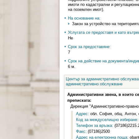
имоти по кадастрални и регулационн
на поземлен имот).
На основание на:
Закон за устройство на територията 
Услугата се предоставя и като вътр
Не
Срок за предоставяне:
7
Срок на действие на документа/инди
6 м.
Център за административно обслужван
административно обслужване
Административни звена, в които с
преписката:
Дирекция "Административно-правно
Адрес:
обл. София, общ. Антон, 
Код за междуселищно избиране:
Телефон за връзка:
(07186)2215.
Факс:
(07186)2500
Адрес на електронна поща:
oban