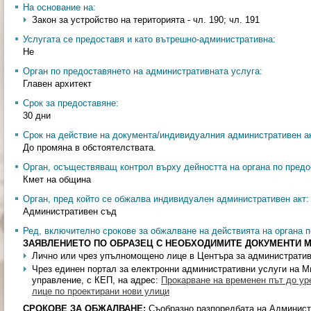
На основание на:
Закон за устройство на територията - чл. 190; чл. 191
Услугата се предоставя и като вътрешно-административна:
Не
Орган по предоставянето на административната услуга:
Главен архитект
Срок за предоставяне:
30 дни
Срок на действие на документа/индивидуалния административен ак
До промяна в обстоятелствата.
Орган, осъществяващ контрол върху дейността на органа по предо
Кмет на община
Орган, пред който се обжалва индивидуален административен акт:
Административен съд
Ред, включително срокове за обжалване на действията на органа п
ЗАЯВЛЕНИЕТО ПО ОБРАЗЕЦ С НЕОБХОДИМИТЕ ДОКУМЕНТИ М
Лично или чрез упълномощено лице в Центъра за администрати
Чрез единен портал за електронни административни услуги на М
управление, с КЕП, на адрес:
Прокарване на временен път до ур
лице по проектирани нови улици
СРОКОВЕ ЗА ОБЖАЛВАНЕ:
Съобразно разпоредбата на Админист