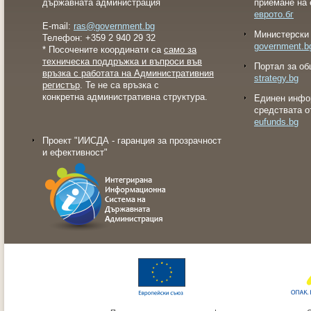
държавната администрация
приемане на 
еврото.бг
E-mail:
ras@government.bg
Министерски 
Телефон: +359 2 940 29 32
government.b
* Посочените координати са
само за
техническа поддръжка и въпроси във
Портал за об
връзка с работата на Административния
strategy.bg
регистър
. Те не са връзка с
конкретна административна структура.
Eдинен инфо
средствата о
eufunds.bg
Проект "ИИСДА - гаранция за прозрачност
и ефективност"