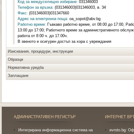
Код за междуселищно избиране:
031346003
Телефон за връзка:
(031346003)031346003, в. 34
Факс:
(031346003)031347660
Адрес на електронна поща:
oa_sopot@abv.bg
Работно време:
Гъвкаво работно време, от 08:00 до 17:00, Работ
13:00 до 17:00; Работното време за административното обслуж
работа от 8:00 ч. до 17.00ч.
В звеното е осигурен достъп за хора с увреждания
Изисквания, процедури, инструкции
Образци
Нормативна уредба
Заплащане
АДМИНИСТРАТИВЕН РЕГИСТЪР
ИНТЕРНЕТ ВР
Интегрирана информационна система на
evroto.bg: О