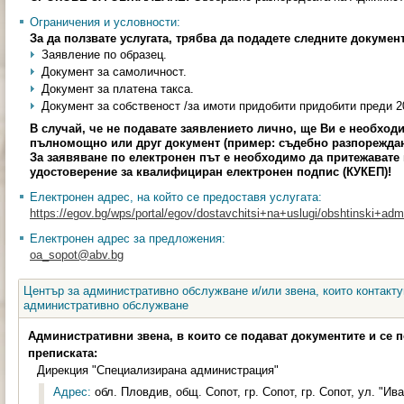
Ограничения и условности:
За да ползвате услугата, трябва да подадете следните докумен
Заявление по образец.
Документ за самоличност.
Документ за платена такса.
Документ за собственост /за имоти придобити придобити преди 20
В случай, че не подавате заявлението лично, ще Ви е необход
пълномощно или друг документ (пример: съдебно разпореждан
За заявяване по електронен път е необходимо да притежават
удостоверение за квалифициран електронен подпис (КУКЕП)!
Електронен адрес, на който се предоставя услугата:
https://egov.bg/wps/portal/egov/dostavchitsi+na+uslugi/obshtinski+admini
Електронен адрес за предложения:
oa_sopot@abv.bg
Център за административно обслужване и/или звена, които контакту
административно обслужване
Административни звена, в които се подават документите и се 
преписката:
Дирекция "Специализирана администрация"
Адрес:
обл. Пловдив, общ. Сопот, гр. Сопот, гр. Сопот, ул. "Ива