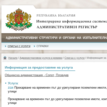
АДМИНИСТРАТИВНИ СТРУКТУРИ И ОРГАНИ НА ИЗПЪЛНИТЕЛН
СПРАВКИ
СПИСЪК С УСЛУГИ
Начало
/
Административни услуги и режими
/
Списък с услуги
/ Информация за 
Информация за предоставяне на услуга
Общинска администрация - Сопот, Пловдив
Услуга:
Прокарване на временен път до урегулирани поземлени имоти, 
2116
улици
Прокарване на временен път до урегулирани поземлени имоти, кои
улици