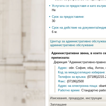
Услугата се предоставя и като вътр
Не
Срок за предоставяне:
30
Срок на действие на документа/инди
6 м.
Център за административно обслужван
административно обслужване
Административни звена, в които с
преписката:
Дирекция "Административно-правно
Адрес:
обл. София, общ. Антон, 
Код за междуселищно избиране:
Телефон за връзка:
(07186)2215.
Факс:
(07186)2500
Адрес на електронна поща:
oban
Работно време:
Стандартно работ
Изисквания, процедури, инструкции
Заплащане