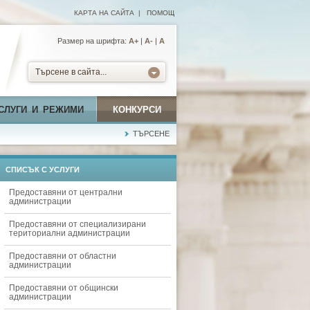
КАРТА НА САЙТА
|
ПОМОЩ
Размер на шрифта:
А+
|
A-
|
A
Търсене в сайта...
СЛУГИ И РЕЖИМИ
КОНКУРСИ
ТЪРСЕНЕ
СПИСЪК С УСЛУГИ
Предоставяни от централни
администрации
Предоставяни от специализирани
териториални администрации
Предоставяни от областни
администрации
Предоставяни от общински
администрации