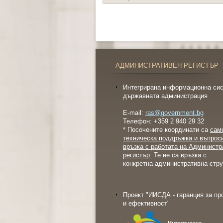
АДМИНИСТРАТИВЕН РЕГИСТЪР
Интегрирана информационна сис
държавната администрация
E-mail:
ras@government.bg
Телефон: +359 2 940 29 32
* Посочените координати са
сам
техническа поддръжка и въпрос
връзка с работата на Администр
регистър
. Те не са връзка с
конкретна административна стру
Проект "ИИСДА - гаранция за пр
и ефективност"