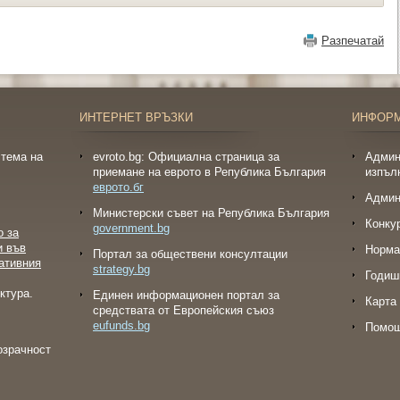
Разпечатай
ИНТЕРНЕТ ВРЪЗКИ
ИНФОР
тема на
evroto.bg: Официална страница за
Админ
приемане на еврото в Република България
изпъл
еврото.бг
Админ
Министерски съвет на Република България
Конку
government.bg
о за
и във
Норма
Портал за обществени консултации
ативния
strategy.bg
Годиш
ктура.
Eдинен информационен портал за
Карта 
средствата от Европейския съюз
eufunds.bg
Помо
озрачност