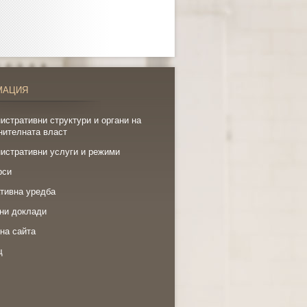
МАЦИЯ
истративни структури и органи на
нителната власт
истративни услуги и режими
рси
тивна уредба
ни доклади
на сайта
щ