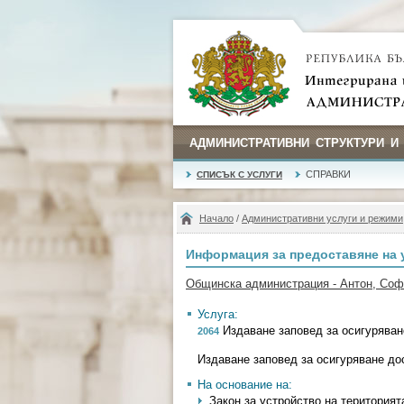
АДМИНИСТРАТИВНИ СТРУКТУРИ И
СПРАВКИ
СПИСЪК С УСЛУГИ
Начало
/
Административни услуги и режими
Информация за предоставяне на 
Общинска администрация - Антон, Со
Услуга:
Издаване заповед за осигуряван
2064
Издаване заповед за осигуряване до
На основание на:
Закон за устройство на територията 