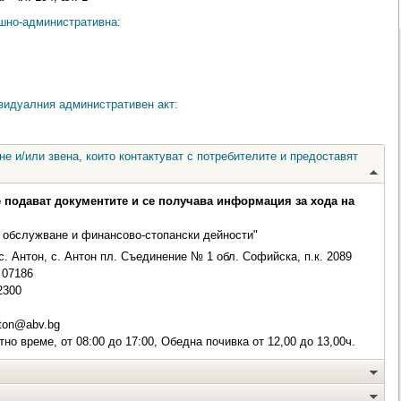
ешно-административна:
видуалния административен акт:
е и/или звена, които контактуват с потребителите и предоставят
е подават документите и се получава информация за хода на
 обслужване и финансово-стопански дейности"
с. Антон, с. Антон пл. Съединение № 1 обл. Софийска, п.к. 2089
07186
2300
ton@abv.bg
но време, от 08:00 до 17:00, Обедна почивка от 12,00 до 13,00ч.