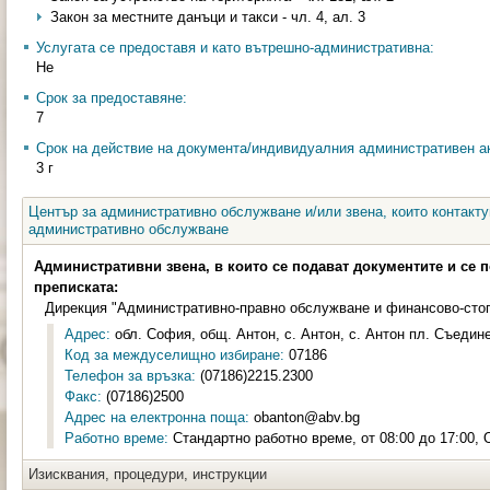
Закон за местните данъци и такси - чл. 4, ал. 3
Услугата се предоставя и като вътрешно-административна:
Не
Срок за предоставяне:
7
Срок на действие на документа/индивидуалния административен ак
3 г
Център за административно обслужване и/или звена, които контакту
административно обслужване
Административни звена, в които се подават документите и се 
преписката:
Дирекция "Административно-правно обслужване и финансово-сто
Адрес:
обл. София, общ. Антон, с. Антон, с. Антон пл. Съедин
Код за междуселищно избиране:
07186
Телефон за връзка:
(07186)2215.2300
Факс:
(07186)2500
Адрес на електронна поща:
obanton@abv.bg
Работно време:
Стандартно работно време, от 08:00 до 17:00, 
Изисквания, процедури, инструкции