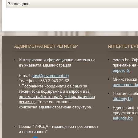
Заплащане
АДМИНИСТРАТИВЕН РЕГИСТЪР
ИНТЕРНЕТ ВР
Интегрирана информационна система на
evroto.bg: О
държавната администрация
приемане на 
еврото.бг
E-mail:
ras@government.bg
Министерски 
Телефон: +359 2 940 29 32
government.b
* Посочените координати са
само за
техническа поддръжка и въпроси във
Портал за об
връзка с работата на Административния
strategy.bg
регистър
. Те не са връзка с
конкретна административна структура.
Eдинен инфо
средствата о
eufunds.bg
Проект "ИИСДА - гаранция за прозрачност
и ефективност"