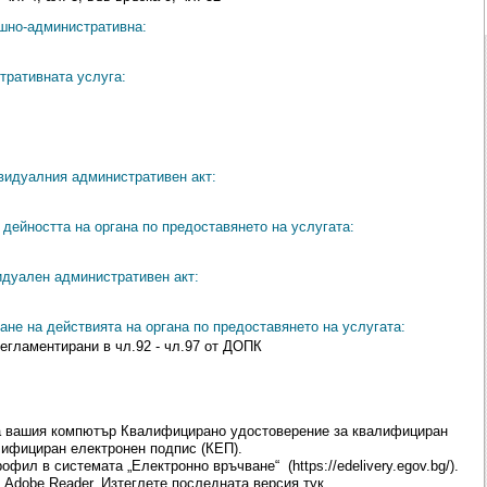
ешно-административна:
тративната услуга:
видуалния административен акт:
дейността на органа по предоставянето на услугата:
идуален административен акт:
ане на действията на органа по предоставянето на услугата:
егламентирани в чл.92 - чл.97 от ДОПК
а вашия компютър Квалифицирано удостоверение за квалифициран
лифициран електронен подпис (КЕП).
ил в системата „Електронно връчване“ (https://edelivery.egov.bg/).
 Adobe Reader. Изтеглете последната версия тук.