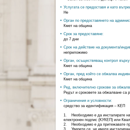
Услугата се предоставя и като вътр
Не
Орган по предоставянето на админис
Кмет на община
Срок за предоставяне:
до 7 дни
Срок на действие на документа/инди
неприложимо
Орган, осъществяващ контрол върху 
Кмет на община
Орган, пред който се обжалва индив
Кмет на община
Ред, включително срокове за обжалв
Редът и сроковете за обжалване са р
Ограничения и условности:
средство за идентификация – КЕП
1. Необходимо е да инсталирате н
електронен подпис (КУКЕП) или Ква
2. Необходимо е да притежавате проф
3. Уверете се, че имате инсталиран