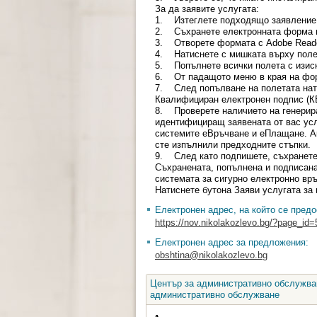
За да заявите услугата:
1. Изтеглете подходящо заявление о
2. Съхранете електронната форма 
3. Отворете формата с Adobe Reade
4. Натиснете с мишката върху поле 
5. Попълнете всички полета с изис
6. От падащото меню в края на форм
7. След попълване на полетата нат
Квалифициран електронен подпис (КЕ
8. Проверете наличието на генерира
идентифициращ заявената от вас усл
системите еВръчване и еПлащане. Ак
сте изпълнили предходните стъпки.
9. След като подпишете, съхранете
Съхранената, попълнена и подписан
системата за сигурно електронно връч
Натиснете бутона Заяви услугата за
Електронен адрес, на който се предо
https://nov.nikolakozlevo.bg/?page_id=
Електронен адрес за предложения:
obshtina@nikolakozlevo.bg
Център за административно обслужван
административно обслужване