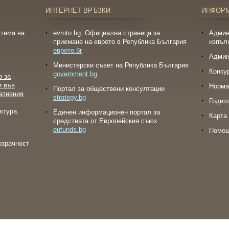
ИНТЕРНЕТ ВРЪЗКИ
ИНФОР
тема на
evroto.bg: Официална страница за
Админ
приемане на еврото в Република България
изпъл
еврото.бг
Админ
Министерски съвет на Република България
Конку
government.bg
о за
и във
Норма
Портал за обществени консултации
ативния
strategy.bg
Годиш
ктура.
Eдинен информационен портал за
Карта 
средствата от Европейския съюз
eufunds.bg
Помо
озрачност