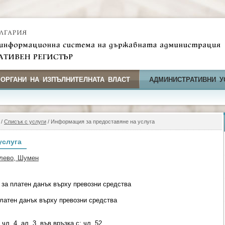
 ОРГАНИ НА ИЗПЪЛНИТЕЛНАТА ВЛАСТ
АДМИНИСТРАТИВНИ У
/
Списък с услуги
/ Информация за предоставяне на услуга
услуга
злево, Шумен
 за платен данък върху превозни средства
платен данък върху превозни средства
чл. 4, ал. 3, във връзка с; чл. 52