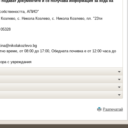
е подават документите и се получава информация за хода на
 собствеността, АПИО"
Козлево, с. Никола Козлево, с. Никола Козлево, пл. "23ти
05328
ina@nikolakozlevo.bg
но време, от 08:00 до 17:00, Обедната почивка е от 12:00 часа до
хора с увреждания
Разпечатай