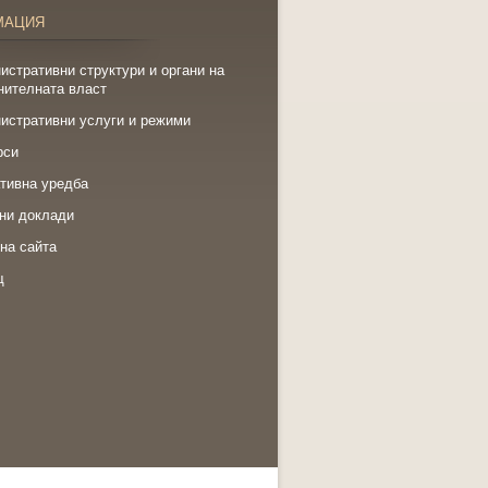
МАЦИЯ
истративни структури и органи на
нителната власт
истративни услуги и режими
рси
тивна уредба
ни доклади
на сайта
щ