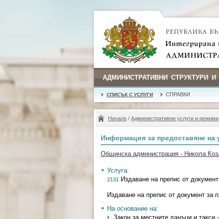
АДМИНИСТРАТИВНИ СТРУКТУРИ И
СПРАВКИ
СПИСЪК С УСЛУГИ
Начало
/
Административни услуги и режими
Информация за предоставяне на 
Общинска администрация - Никола Ко
Услуга:
Издаване на препис от документ
2131
Издаване на препис от документ за 
На основание на:
Закон за местните данъци и такси - 