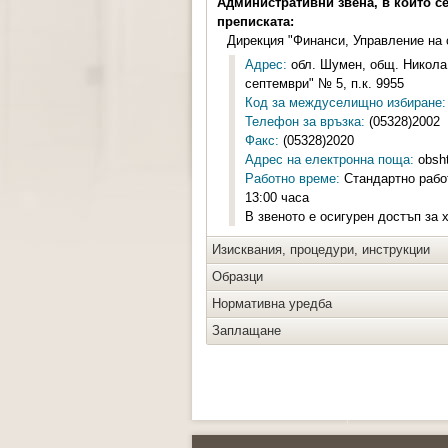
Административни звена, в които с
преписката:
Дирекция "Финанси, Управление на
Адрес:
обл. Шумен, общ. Никола 
септември" № 5, п.к. 9955
Код за междуселищно избиране:
Телефон за връзка:
(05328)2002
Факс:
(05328)2020
Адрес на електронна поща:
obsht
Работно време:
Стандартно работ
13:00 часа
В звеното е осигурен достъп за 
Изисквания, процедури, инструкции
Образци
Нормативна уредба
Заплащане