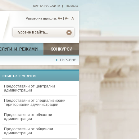
КАРТА НА САЙТА
|
ПОМОЩ
Размер на шрифта:
А+
|
A-
|
A
Търсене в сайта...
СЛУГИ И РЕЖИМИ
КОНКУРСИ
ТЪРСЕНЕ
СПИСЪК С УСЛУГИ
Предоставяни от централни
администрации
Предоставяни от специализирани
териториални администрации
Предоставяни от областни
администрации
Предоставяни от общински
администрации