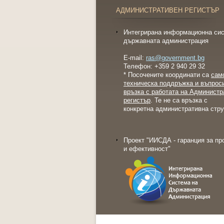
АДМИНИСТРАТИВЕН РЕГИСТЪР
Интегрирана информационна сис
държавната администрация
E-mail:
ras@government.bg
Телефон: +359 2 940 29 32
* Посочените координати са
сам
техническа поддръжка и въпрос
връзка с работата на Администр
регистър
. Те не са връзка с
конкретна административна стру
Проект "ИИСДА - гаранция за пр
и ефективност"