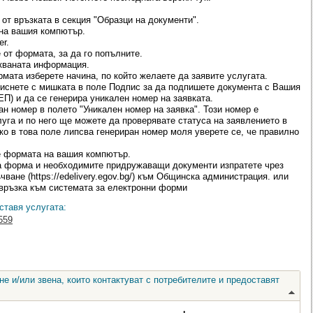
т връзката в секция "Образци на документи".
на вашия компютър.
r.
от формата, за да го попълните.
кваната информация.
ата изберете начина, по който желаете да заявите услугата.
иснете с мишката в поле Подпис за да подпишете документа с Вашия
П) и да се генерира уникален номер на заявката.
н номер в полето "Уникален номер на заявка". Този номер е
уга и по него ще можете да проверявате статуса на заявлението в
о в това поле липсва генериран номер моля уверете се, че правилно
 формата на вашия компютър.
а форма и необходимите придружаващи документи изпратете чрез
ване (https://edelivery.egov.bg/) към Общинска администрация. или
 връзка към системата за електронни форми
ставя услугата:
559
е и/или звена, които контактуват с потребителите и предоставят