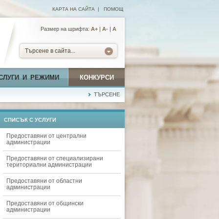
КАРТА НА САЙТА
|
ПОМОЩ
Размер на шрифта:
А+
|
A-
|
A
Търсене в сайта...
СЛУГИ И РЕЖИМИ
КОНКУРСИ
ТЪРСЕНЕ
СПИСЪК С УСЛУГИ
Предоставяни от централни
администрации
Предоставяни от специализирани
териториални администрации
Предоставяни от областни
администрации
Предоставяни от общински
администрации