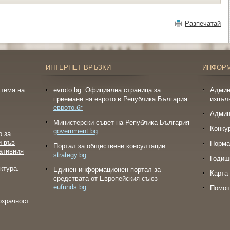
Разпечатай
ИНТЕРНЕТ ВРЪЗКИ
ИНФОР
тема на
evroto.bg: Официална страница за
Админ
приемане на еврото в Република България
изпъл
еврото.бг
Админ
Министерски съвет на Република България
Конку
government.bg
о за
и във
Норма
Портал за обществени консултации
ативния
strategy.bg
Годиш
ктура.
Eдинен информационен портал за
Карта 
средствата от Европейския съюз
eufunds.bg
Помо
озрачност