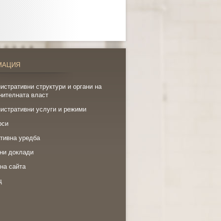
МАЦИЯ
истративни структури и органи на
нителната власт
истративни услуги и режими
рси
тивна уредба
ни доклади
на сайта
щ