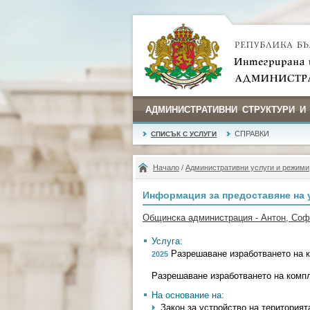
АДМИНИСТРАТИВНИ СТРУКТУРИ И
СПРАВКИ
СПИСЪК С УСЛУГИ
Начало
/
Административни услуги и режими
Информация за предоставяне на 
Общинска администрация - Антон, Со
Услуга:
Разрешаване изработването на к
2025
Разрешаване изработването на компл
На основание на:
Закон за устройство на територията