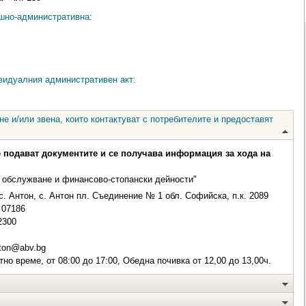
ешно-административна:
видуалния административен акт:
е и/или звена, които контактуват с потребителите и предоставят
е подават документите и се получава информация за хода на
 обслужване и финансово-стопански дейности"
с. Антон, с. Антон пл. Съединение № 1 обл. Софийска, п.к. 2089
07186
2300
ton@abv.bg
но време, от 08:00 до 17:00, Обедна почивка от 12,00 до 13,00ч.