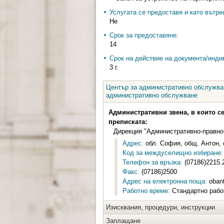
Услугата се предоставя и като вътр
Не
Срок за предоставяне:
14
Срок на действие на документа/инди
3 г.
Център за административно обслужван
административно обслужване
Административни звена, в които с
преписката:
Дирекция "Административно-правно
Адрес:
обл. София, общ. Антон, 
Код за междуселищно избиране:
Телефон за връзка:
(07186)2215.
Факс:
(07186)2500
Адрес на електронна поща:
oban
Работно време:
Стандартно работ
Изисквания, процедури, инструкции
Заплащане