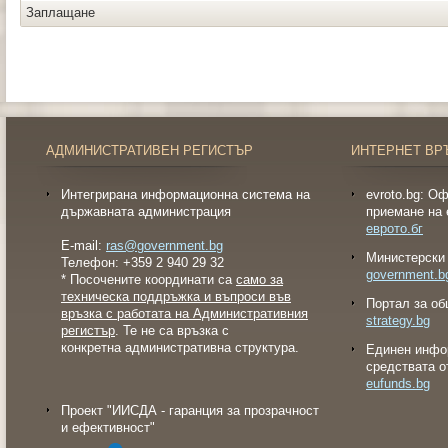
Заплащане
АДМИНИСТРАТИВЕН РЕГИСТЪР
ИНТЕРНЕТ ВР
Интегрирана информационна система на
evroto.bg: О
държавната администрация
приемане на 
еврото.бг
E-mail:
ras@government.bg
Министерски 
Телефон: +359 2 940 29 32
government.b
* Посочените координати са
само за
техническа поддръжка и въпроси във
Портал за об
връзка с работата на Административния
strategy.bg
регистър
. Те не са връзка с
конкретна административна структура.
Eдинен инфо
средствата о
eufunds.bg
Проект "ИИСДА - гаранция за прозрачност
и ефективност"