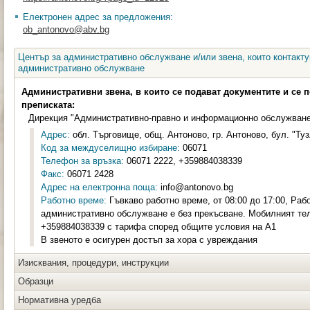
Електронен адрес за предложения:
ob_antonovo@abv.bg
Център за административно обслужване и/или звена, които контакту
административно обслужване
Административни звена, в които се подават документите и се 
преписката:
Дирекция "Административно-правно и информационно обслужван
Адрес:
обл. Търговище, общ. Антоново, гр. Антоново, бул. "Туз
Код за междуселищно избиране:
06071
Телефон за връзка:
06071 2222, +359884038339
Факс:
06071 2428
Адрес на електронна поща:
info@antonovo.bg
Работно време:
Гъвкаво работно време, от 08:00 до 17:00, Раб
административно обслужване е без прекъсване. Мобилният те
+359884038339 с тарифа според общите условия на А1
В звеното е осигурен достъп за хора с увреждания
Изисквания, процедури, инструкции
Образци
Нормативна уредба