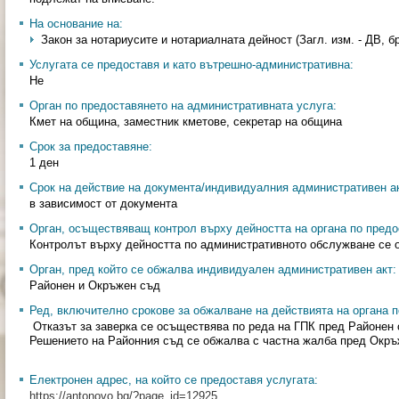
На основание на:
Закон за нотариусите и нотариалната дейност (Загл. изм. - ДВ, бр. 
Услугата се предоставя и като вътрешно-административна:
Не
Орган по предоставянето на административната услуга:
Кмет на община, заместник кметове, секретар на община
Срок за предоставяне:
1 ден
Срок на действие на документа/индивидуалния административен ак
в зависимост от документа
Орган, осъществяващ контрол върху дейността на органа по предо
Контролът върху дейността по административното обслужване се 
Орган, пред който се обжалва индивидуален административен акт:
Районен и Окръжен съд
Ред, включително срокове за обжалване на действията на органа п
Отказът за заверка се осъществява по реда на ГПК пред Районен с
Решението на Районния съд се обжалва с частна жалба пред Окръж
Електронен адрес, на който се предоставя услугата:
https://antonovo.bg/?page_id=12925