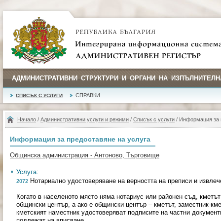
АДМИНИСТРАТИВНИ СТРУКТУРИ И ОРГАНИ НА ИЗПЪЛНИТЕЛН
СПРАВКИ
СПИСЪК С УСЛУГИ
Начало
/
Административни услуги и режими
/
Списък с услуги
/ Информация за 
Информация за предоставяне на услуга
Общинска администрация - Антоново, Търговище
Услуга:
Нотариално удостоверяване на верността на преписи и извлеч
2072
Когато в населеното място няма нотариус или районен съд, кметът 
общински център, а ако е общински център – кметът, заместник-кме
кметският наместник удостоверяват подписите на частни документи
подлежат на вписване.