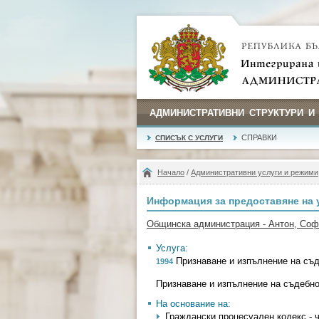
АДМИНИСТРАТИВНИ СТРУКТУРИ И
СПРАВКИ
СПИСЪК С УСЛУГИ
Начало
/
Административни услуги и режими
Информация за предоставяне на 
Общинска администрация - Антон, Со
Услуга:
Признаване и изпълнение на съд
1994
Признаване и изпълнение на съдебно
На основание на:
Граждански процесуален кодекс - ч