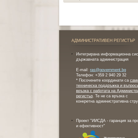
АДМИНИСТРАТИВЕН РЕГИСТЪР
Интегрирана информационна сис
държавната администрация
E-mail:
ras@government.bg
Телефон: +359 2 940 29 32
* Посочените координати са
сам
техническа поддръжка и въпрос
връзка с работата на Администр
регистър
. Те не са връзка с
конкретна административна стру
Проект "ИИСДА - гаранция за пр
и ефективност"