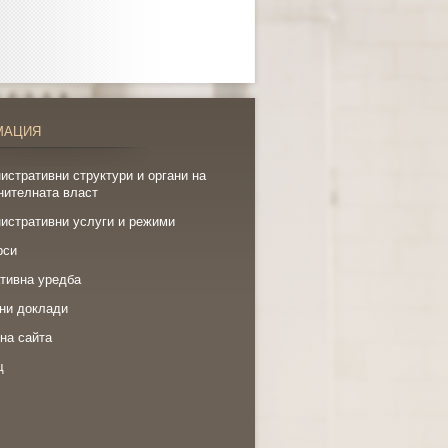
МАЦИЯ
истративни структури и органи на
нителната власт
истративни услуги и режими
рси
тивна уредба
ни доклади
на сайта
щ