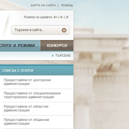
КАРТА НА САЙТА
|
ПОМОЩ
Размер на шрифта:
А+
|
A-
|
A
Търсене в сайта...
СЛУГИ И РЕЖИМИ
КОНКУРСИ
ТЪРСЕНЕ
СПИСЪК С УСЛУГИ
Предоставяни от централни
администрации
Предоставяни от специализирани
териториални администрации
Предоставяни от областни
администрации
Предоставяни от общински
администрации