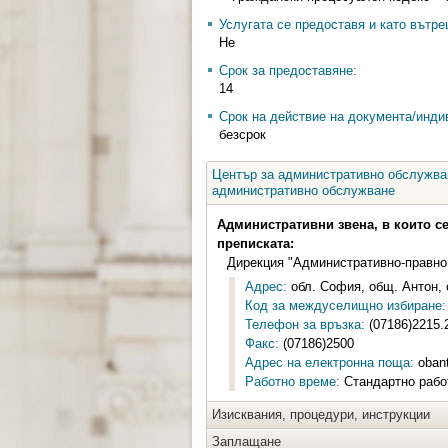
Услугата се предоставя и като вътр
Не
Срок за предоставяне:
14
Срок на действие на документа/инди
безсрок
Център за административно обслужван
административно обслужване
Административни звена, в които с
преписката:
Дирекция "Административно-правно
Адрес:
обл. София, общ. Антон, 
Код за междуселищно избиране:
Телефон за връзка:
(07186)2215.
Факс:
(07186)2500
Адрес на електронна поща:
oban
Работно време:
Стандартно работ
Изисквания, процедури, инструкции
Заплащане