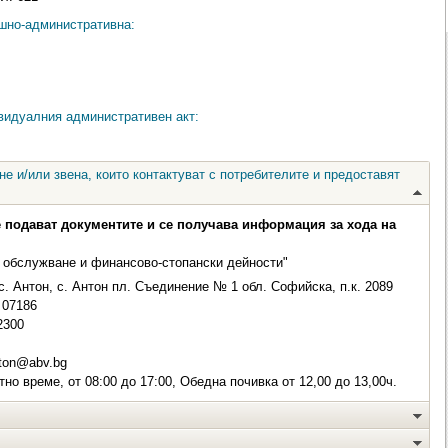
ешно-административна:
видуалния административен акт:
е и/или звена, които контактуват с потребителите и предоставят
е подават документите и се получава информация за хода на
 обслужване и финансово-стопански дейности"
с. Антон, с. Антон пл. Съединение № 1 обл. Софийска, п.к. 2089
07186
2300
ton@abv.bg
но време, от 08:00 до 17:00, Обедна почивка от 12,00 до 13,00ч.