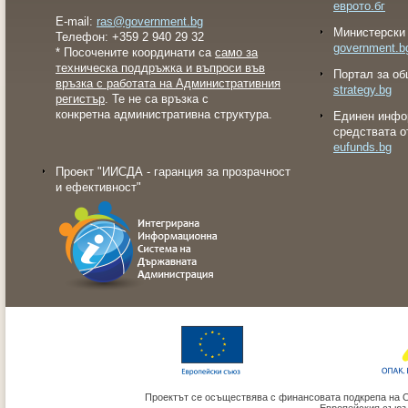
еврото.бг
E-mail:
ras@government.bg
Министерски 
Телефон: +359 2 940 29 32
government.b
* Посочените координати са
само за
техническа поддръжка и въпроси във
Портал за об
връзка с работата на Административния
strategy.bg
регистър
. Те не са връзка с
конкретна административна структура.
Eдинен инфо
средствата о
eufunds.bg
Проект "ИИСДА - гаранция за прозрачност
и ефективност"
Проектът се осъществява с финансовата подкрепа на 