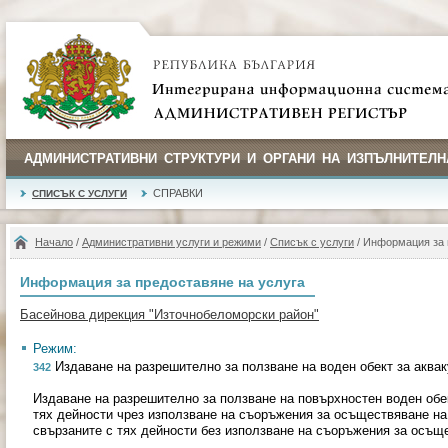
АДМИНИСТРАТИВНИ СТРУКТУРИ И ОРГАНИ НА ИЗПЪЛНИТЕЛН
СПРАВКИ
СПИСЪК С УСЛУГИ
Начало
/
Административни услуги и режими
/
Списък с услуги
/ Информация за 
Информация за предоставяне на услуга
Басейнова дирекция "Източнобеломорски район"
Режим:
Издаване на разрешително за ползване на воден обект за аквак
342
Издаване на разрешително за ползване на повърхностен воден обек
тях дейности чрез използване на съоръжения за осъществяване на
свързаните с тях дейности без използване на съоръжения за осъщ