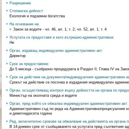
Разрешение
Стопанска дейност:
Екология и подземни богатства
На основание на:
Закон за водите - чл. 46, ал. 1, т. 2; чл. 52, ал. 1, т. 4
Услугата се предоставя и като вътрешно-административна:
Не
Орган, издаващ индивидуален административен акт:
Директор
Срок за предоставяне:
До 5 месеца - съобразно процедурата в Раздел ІІ, Глава ІV на Зако
Срок на действие на документа/индивидуалния административен ак
Срокът на действие се посочва в издадения индивидуален админист
Орган, осъществяващ контрол върху дейността на органа по предо
Министър на околната среда и водите
Орган, пред който се обжалва индивидуален административен акт:
Административен съд по реда на Административнопроцесуалния ко
и деветнадесета година
Ред, включително срокове за обжалване на действията на органа п
В 14-дневен срок от съобщаването на услугата пред съответния а