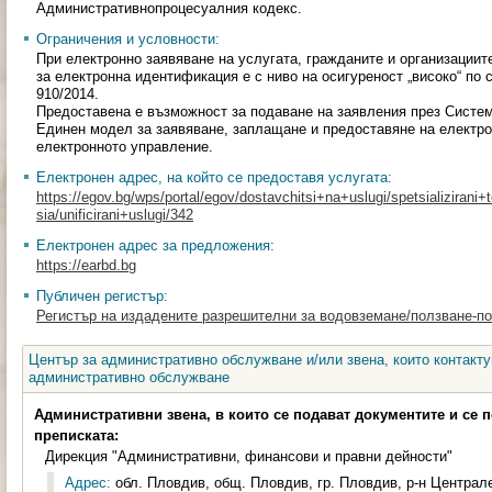
Административнопроцесуалния кодекс.
Ограничения и условности:
При електронно заявяване на услугата, гражданите и организации
за електронна идентификация е с ниво на осигуреност „високо“ по 
910/2014.
Предоставена е възможност за подаване на заявления през Систем
Единен модел за заявяване, заплащане и предоставяне на електр
електронното управление.
Електронен адрес, на който се предоставя услугата:
https://egov.bg/wps/portal/egov/dostavchitsi+na+uslugi/spetsializirani+t
sia/unificirani+uslugi/342
Електронен адрес за предложения:
https://earbd.bg
Публичен регистър:
Регистър на издадените разрешителни за водовземане/ползване-п
Център за административно обслужване и/или звена, които контакту
административно обслужване
Административни звена, в които се подават документите и се 
преписката:
Дирекция "Административни, финансови и правни дейности"
Адрес:
обл. Пловдив, общ. Пловдив, гр. Пловдив, р-н Централе