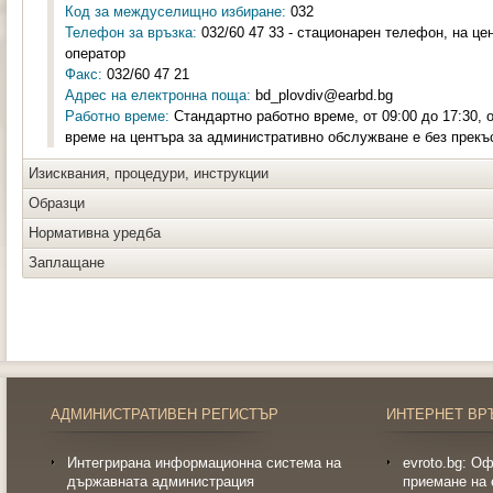
Код за междуселищно избиране:
032
Телефон за връзка:
032/60 47 33 - стационарен телефон, на це
оператор
Факс:
032/60 47 21
Адрес на електронна поща:
bd_plovdiv@earbd.bg
Работно време:
Стандартно работно време, от 09:00 до 17:30, 
време на центъра за административно обслужване е без прекъ
Изисквания, процедури, инструкции
Образци
Нормативна уредба
Заплащане
АДМИНИСТРАТИВЕН РЕГИСТЪР
ИНТЕРНЕТ ВР
Интегрирана информационна система на
evroto.bg: О
държавната администрация
приемане на 