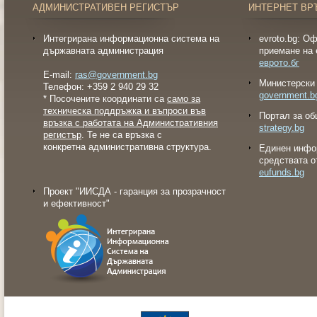
АДМИНИСТРАТИВЕН РЕГИСТЪР
ИНТЕРНЕТ ВР
Интегрирана информационна система на
evroto.bg: О
държавната администрация
приемане на 
еврото.бг
E-mail:
ras@government.bg
Министерски 
Телефон: +359 2 940 29 32
government.b
* Посочените координати са
само за
техническа поддръжка и въпроси във
Портал за об
връзка с работата на Административния
strategy.bg
регистър
. Те не са връзка с
конкретна административна структура.
Eдинен инфо
средствата о
eufunds.bg
Проект "ИИСДА - гаранция за прозрачност
и ефективност"