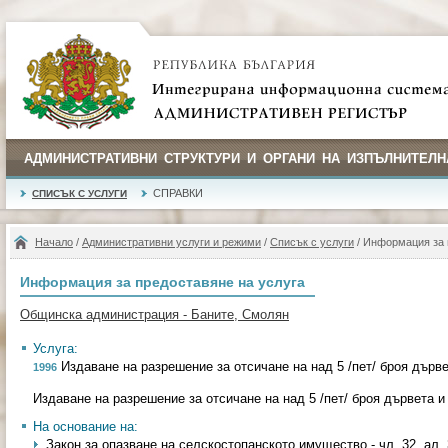
АДМИНИСТРАТИВНИ СТРУКТУРИ И ОРГАНИ НА ИЗПЪЛНИТЕЛН
СПРАВКИ
СПИСЪК С УСЛУГИ
Начало
/
Административни услуги и режими
/
Списък с услуги
/ Информация за 
Информация за предоставяне на услуга
Общинска администрация - Баните, Смолян
Услуга:
Издаване на разрешение за отсичане на над 5 /пет/ броя дърве
1996
Издаване на разрешение за отсичане на над 5 /пет/ броя дървета и
На основание на:
Закон за опазване на селскостопанското имущество - чл. 32, ал. 