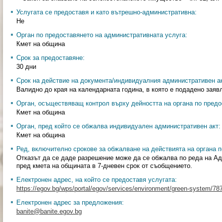
Услугата се предоставя и като вътрешно-административна:
Не
Орган по предоставянето на административната услуга:
Кмет на община
Срок за предоставяне:
30 дни
Срок на действие на документа/индивидуалния административен ак
Валидно до края на календарната година, в която е подадено заяв
Орган, осъществяващ контрол върху дейността на органа по предо
Кмет на община
Орган, пред който се обжалва индивидуален административен акт:
Кмет на община
Ред, включително срокове за обжалване на действията на органа п
Отказът да се даде разрешение може да се обжалва по реда на А
пред кмета на общината в 7-дневен срок от съобщението.
Електронен адрес, на който се предоставя услугата:
https://egov.bg/wps/portal/egov/services/environment/green-system/
Електронен адрес за предложения:
banite@banite.egov.bg