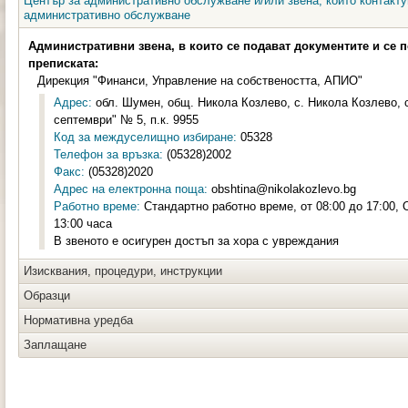
Център за административно обслужване и/или звена, които контакту
административно обслужване
Административни звена, в които се подават документите и се 
преписката:
Дирекция "Финанси, Управление на собствеността, АПИО"
Адрес:
обл. Шумен, общ. Никола Козлево, с. Никола Козлево, с
септември" № 5, п.к. 9955
Код за междуселищно избиране:
05328
Телефон за връзка:
(05328)2002
Факс:
(05328)2020
Адрес на електронна поща:
obshtina@nikolakozlevo.bg
Работно време:
Стандартно работно време, от 08:00 до 17:00, 
13:00 часа
В звеното е осигурен достъп за хора с увреждания
Изисквания, процедури, инструкции
Образци
Нормативна уредба
Заплащане