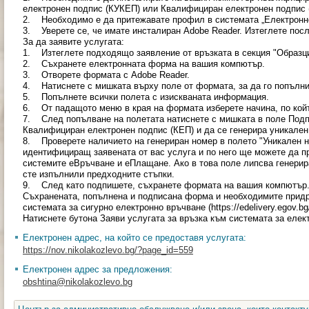
електронен подпис (КУКЕП) или Квалифициран електронен подпис 
2. Необходимо е да притежавате профил в системата „Електронно вр
3. Уверете се, че имате инсталиран Adobe Reader. Изтеглете посл
За да заявите услугата:
1. Изтеглете подходящо заявление от връзката в секция "Образци
2. Съхранете електронната форма на вашия компютър.
3. Отворете формата с Adobe Reader.
4. Натиснете с мишката върху поле от формата, за да го попълни
5. Попълнете всички полета с изискваната информация.
6. От падащото меню в края на формата изберете начина, по койт
7. След попълване на полетата натиснете с мишката в поле Подп
Квалифициран електронен подпис (КЕП) и да се генерира уникален
8. Проверете наличието на генериран номер в полето "Уникален но
идентифициращ заявената от вас услуга и по него ще можете да п
системите еВръчване и еПлащане. Ако в това поле липсва генерир
сте изпълнили предходните стъпки.
9. След като подпишете, съхранете формата на вашия компютър
Съхранената, попълнена и подписана форма и необходимите прид
системата за сигурно електронно връчване (https://edelivery.egov.
Натиснете бутона Заяви услугата за връзка към системата за еле
Електронен адрес, на който се предоставя услугата:
https://nov.nikolakozlevo.bg/?page_id=559
Електронен адрес за предложения:
obshtina@nikolakozlevo.bg