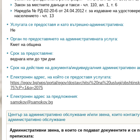
Закон за местните данъци и такси - чл. 110, ал. 1, т. 6
Наредба № РД-02-20-6 от 24.04.2012 г. за издаване на удостовер
населението - чл. 13
Услугата се предоставя и като вътрешно-административна:
Не
Орган по предоставянето на административната услуга:
Кмет на община
Срок за предоставяне:
веднага или до три дни
Срок на действие на документа/индивидуалния административен ак
Електронен адрес, на който се предоставя услугата:
https://egov.bg/wps/portal/egov/dostavchitsi%20na%20uslugi/obshtinski
75?cP=1&q=2075
Електронен адрес за предложения:
samokov@samokov.bg
Център за административно обслужване и/или звена, които контакту
административно обслужване
Административни звена, в които се подават документите и се 
преписката: