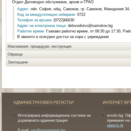
Отдел Деловодно обслужване, архив и ГРАО
Адрес:
обл. София, общ. Самоков, гр. Самоков, Македноия 34, 
Код за междуселищно избиране:
0722
Телефон за връзка:
(0722)66630
Адрес на електронна поща:
delovodstvo@samokov.bg
Работно време:
Гъвкаво работно време, от 08:30 до 17:30, Раб
В звеното е осигурен достъп за хора с увреждания
Изисквания, процедури, инструкции
Образци
Заплащане
АДМИНИСТРАТИВЕН РЕГИСТЪР
ИНТЕРНЕТ ВР
Интегрирана информационна система на
evroto.bg: О
държавната администрация
приемане на 
еврото.бг
E-mail:
ras@government.bg