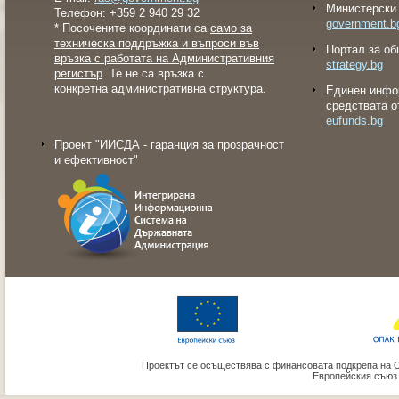
Министерски 
Телефон: +359 2 940 29 32
government.b
* Посочените координати са
само за
техническа поддръжка и въпроси във
Портал за об
връзка с работата на Административния
strategy.bg
регистър
. Те не са връзка с
конкретна административна структура.
Eдинен инфо
средствата о
eufunds.bg
Проект "ИИСДА - гаранция за прозрачност
и ефективност"
Проектът се осъществява с финансовата подкрепа на 
Европейския съюз