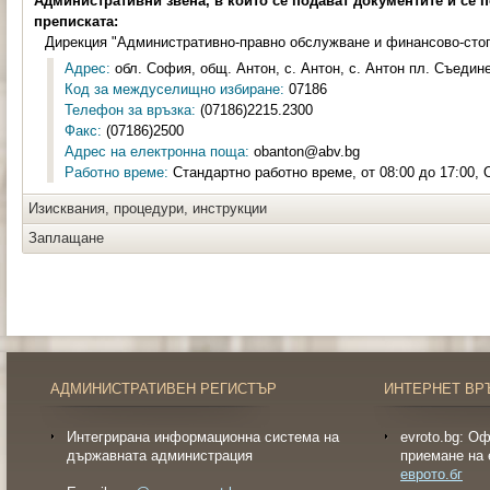
Административни звена, в които се подават документите и се 
преписката:
Дирекция "Административно-правно обслужване и финансово-сто
Адрес:
обл. София, общ. Антон, с. Антон, с. Антон пл. Съедин
Код за междуселищно избиране:
07186
Телефон за връзка:
(07186)2215.2300
Факс:
(07186)2500
Адрес на електронна поща:
obanton@abv.bg
Работно време:
Стандартно работно време, от 08:00 до 17:00, 
Изисквания, процедури, инструкции
Заплащане
АДМИНИСТРАТИВЕН РЕГИСТЪР
ИНТЕРНЕТ ВР
Интегрирана информационна система на
evroto.bg: О
държавната администрация
приемане на 
еврото.бг