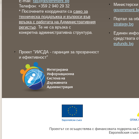
E-mail:
ras@government.bg
Министерски 
Телефон: +359 2 940 29 32
government.b
* Посочените координати са
само за
техническа поддръжка и въпроси във
Портал за об
връзка с работата на Административния
strategy.bg
регистър
. Те не са връзка с
конкретна административна структура.
Eдинен инфо
средствата о
eufunds.bg
Проект "ИИСДА - гаранция за прозрачност
и ефективност"
Проектът се осъществява с финансовата подкрепа на 
Европейския съюз