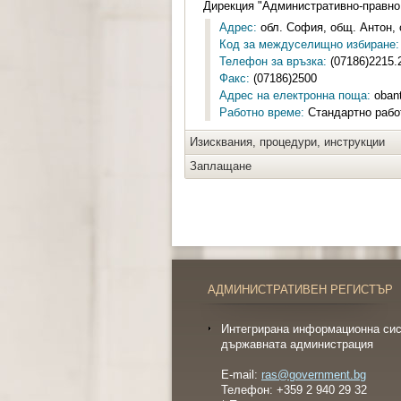
Дирекция "Административно-правно
Адрес:
обл. София, общ. Антон, 
Код за междуселищно избиране:
Телефон за връзка:
(07186)2215.
Факс:
(07186)2500
Адрес на електронна поща:
oban
Работно време:
Стандартно работ
Изисквания, процедури, инструкции
Заплащане
АДМИНИСТРАТИВЕН РЕГИСТЪР
Интегрирана информационна сис
държавната администрация
E-mail:
ras@government.bg
Телефон: +359 2 940 29 32