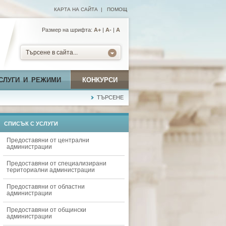
КАРТА НА САЙТА
|
ПОМОЩ
Размер на шрифта:
А+
|
A-
|
A
Търсене в сайта...
СЛУГИ И РЕЖИМИ
КОНКУРСИ
ТЪРСЕНЕ
СПИСЪК С УСЛУГИ
Предоставяни от централни
администрации
Предоставяни от специализирани
териториални администрации
Предоставяни от областни
администрации
Предоставяни от общински
администрации