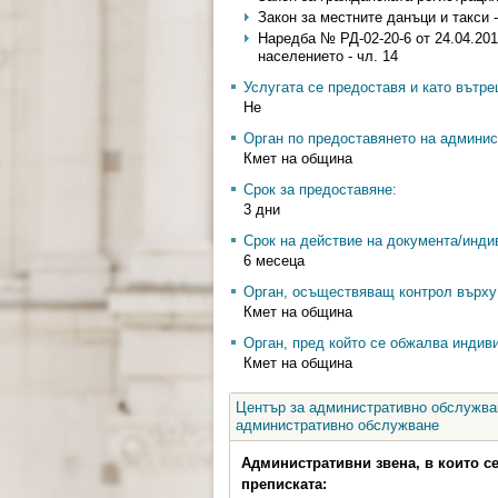
Закон за местните данъци и такси - ч
Наредба № РД-02-20-6 от 24.04.201
населението - чл. 14
Услугата се предоставя и като вътр
Не
Орган по предоставянето на админис
Кмет на община
Срок за предоставяне:
3 дни
Срок на действие на документа/инди
6 месеца
Орган, осъществяващ контрол върху 
Кмет на община
Орган, пред който се обжалва индив
Кмет на община
Център за административно обслужван
административно обслужване
Административни звена, в които с
преписката: