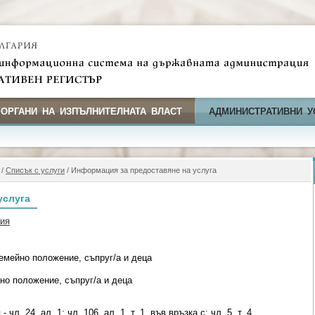
 ОРГАНИ НА ИЗПЪЛНИТЕЛНАТА ВЛАСТ
АДМИНИСТРАТИВНИ У
/
Списък с услуги
/ Информация за предоставяне на услуга
услуга
фия
емейно положение, съпруг/а и деца
но положение, съпруг/а и деца
чл. 24, ал. 1; чл. 106, ал. 1, т. 1, във връзка с; чл. 5, т. 4