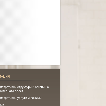
МАЦИЯ
истративни структури и органи на
нителната власт
истративни услуги и режими
рси