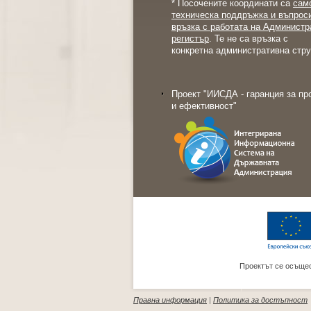
* Посочените координати са
сам
техническа поддръжка и въпрос
връзка с работата на Администр
регистър
. Те не са връзка с
конкретна административна стру
Проект "ИИСДА - гаранция за пр
и ефективност"
Проектът се осъщес
Правна информация
|
Политика за достъпност