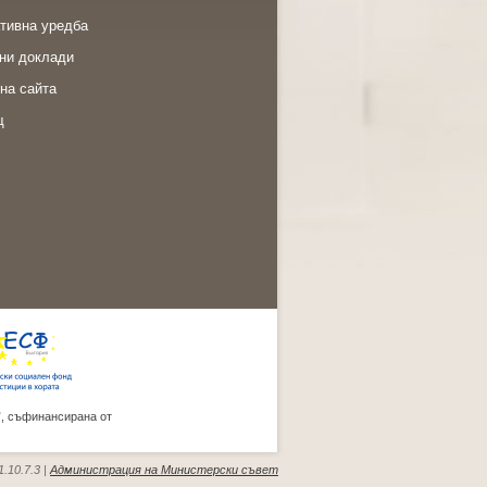
тивна уредба
ни доклади
на сайта
щ
”, съфинансирана от
.10.7.3 |
Администрация на Министерски съвет