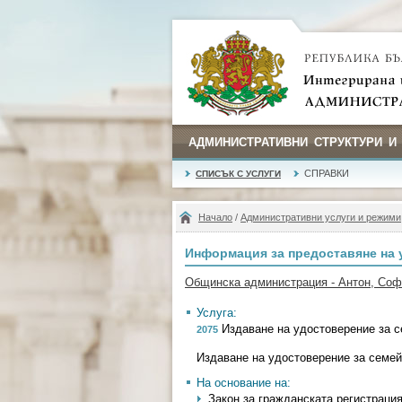
АДМИНИСТРАТИВНИ СТРУКТУРИ И
СПРАВКИ
СПИСЪК С УСЛУГИ
Начало
/
Административни услуги и режими
Информация за предоставяне на 
Общинска администрация - Антон, Со
Услуга:
Издаване на удостоверение за с
2075
Издаване на удостоверение за семей
На основание на:
Закон за гражданската регистрация - 