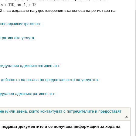
л. 110, ал. 1, т. 12
2 г. за издаване на удостоверения въз основа на регистъра на
ешно-административна:
тративната услуга:
видуалния административен акт:
дейността на органа по предоставянето на услугата:
идуален административен акт:
е и/или звена, които контактуват с потребителите и предоставят
е подават документите и се получава информация за хода на