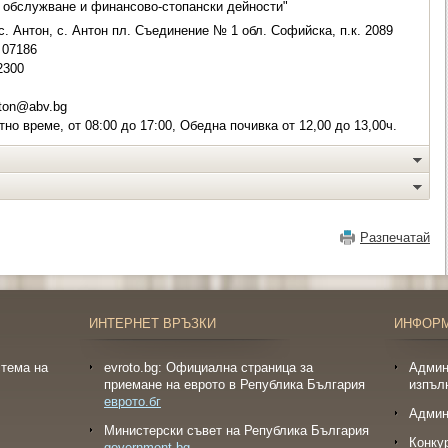
 обслужване и финансово-стопански дейности"
с. Антон, с. Антон пл. Съединение № 1 обл. Софийска, п.к. 2089
07186
2300
ton@abv.bg
но време, от 08:00 до 17:00, Обедна почивка от 12,00 до 13,00ч.
Разпечатай
ИНТЕРНЕТ ВРЪЗКИ
ИНФОР
тема на
evroto.bg: Официална страница за
Админ
приемане на еврото в Република България
изпъл
еврото.бг
Админ
Министерски съвет на Република България
Конку
government.bg