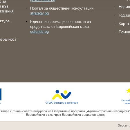
о за
и във
Норма
Портал за обществени консултации
ативния
strategy.bg
Годиш
ктура.
Eдинен информационен портал за
Карта 
средствата от Европейския съюз
eufunds.bg
Помо
озрачност
твява с финансовата подкрепа на Оперативна програма „Административен капацитет
Европейския съюз чрез Европейския социален фонд
Версия 1