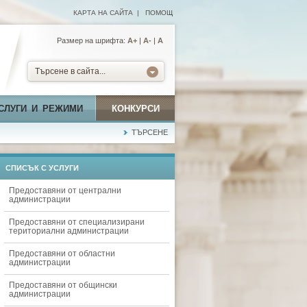
КАРТА НА САЙТА
|
ПОМОЩ
Размер на шрифта:
А+
|
A-
|
A
Търсене в сайта...
СЛУГИ И РЕЖИМИ
КОНКУРСИ
ТЪРСЕНЕ
СПИСЪК С УСЛУГИ
Предоставяни от централни
администрации
Предоставяни от специализирани
териториални администрации
Предоставяни от областни
администрации
Предоставяни от общински
администрации