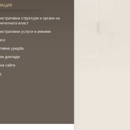
МАЦИЯ
истративни структури и органи на
нителната власт
истративни услуги и режими
рси
тивна уредба
ни доклади
на сайта
щ