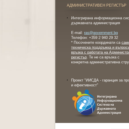
АДМИНИСТРАТИВЕН РЕГИСТЪР
Интегрирана информационна сис
държавната администрация
E-mail:
ras@government.bg
Телефон: +359 2 940 29 32
* Посочените координати са
сам
техническа поддръжка и въпрос
връзка с работата на Администр
регистър
. Те не са връзка с
конкретна административна стру
Проект "ИИСДА - гаранция за пр
и ефективност"