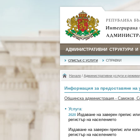
АДМИНИСТРАТИВНИ СТРУКТУРИ И
СПРАВКИ
СПИСЪК С УСЛУГИ
Начало
/
Административни услуги и режими
Информация за предоставяне на 
Общинска администрация - Самоков, 
Услуга:
Издаване на заверен препис или 
2020
регистър на населението
Издаване на заверен препис или коп
регистър на населението