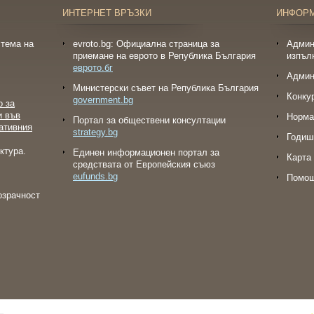
ИНТЕРНЕТ ВРЪЗКИ
ИНФОР
тема на
evroto.bg: Официална страница за
Админ
приемане на еврото в Република България
изпъл
еврото.бг
Админ
Министерски съвет на Република България
Конку
government.bg
о за
и във
Норма
Портал за обществени консултации
ативния
strategy.bg
Годиш
ктура.
Eдинен информационен портал за
Карта 
средствата от Европейския съюз
eufunds.bg
Помо
озрачност