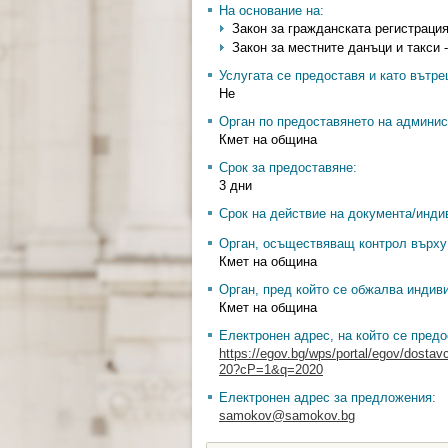
На основание на:
Закон за гражданската регистрация - 
Закон за местните данъци и такси - ч
Услугата се предоставя и като вътр
Не
Орган по предоставянето на админис
Кмет на община
Срок за предоставяне:
3 дни
Срок на действие на документа/инди
Орган, осъществяващ контрол върху 
Кмет на община
Орган, пред който се обжалва индив
Кмет на община
Електронен адрес, на който се предо
https://egov.bg/wps/portal/egov/dostav
20?cP=1&q=2020
Електронен адрес за предложения:
samokov@samokov.bg