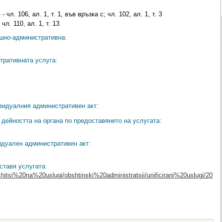
чл. 106, ал. 1, т. 1, във връзка с; чл. 102, ал. 1, т. 3
л. 110, ал. 1, т. 13
ешно-административна:
тративната услуга:
видуалния административен акт:
дейността на органа по предоставянето на услугата:
идуален административен акт:
ставя услугата:
chitsi%20na%20uslugi/obshtinski%20administratsii/unificirani%20uslugi/20