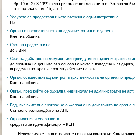
бр. 19 от 2.03.1999 г.) за прилагане на глава пета от Закона за бъ
във връзка с; чл. 15, ал. 1
Услугата се предоставя и като вътрешно-административна:
Не
Орган по предоставянето на административната услуга:
Кмет на община
Срок за предоставяне:
до 7 дни
Срок на действие на документа/индивидуалния административен ак
до промяна на данните въз основа на които е издадено и съдържа, 
определен по -кратък срок за действие на акта.
Орган, осъществяващ контрол върху дейността на органа по предо
Кмет на община
Орган, пред който се обжалва индивидуален административен акт:
Кмет на община
Ред, включително срокове за обжалване на действията на органа п
Съгласно разпоредбите на АПК
Ограничения и условности:
средство за идентификация – КЕП
1. Необходимо е да инсталирате на вашия компютър Квалифицир