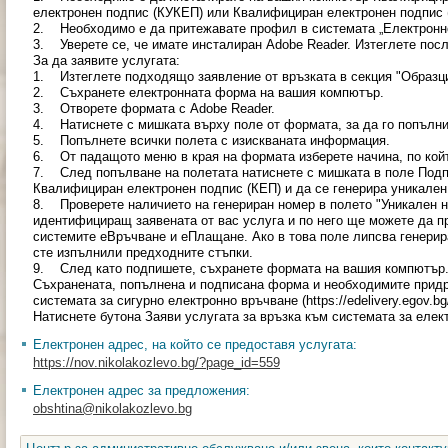
електронен подпис (КУКЕП) или Квалифициран електронен подпис 
2. Необходимо е да притежавате профил в системата „Електронно вр
3. Уверете се, че имате инсталиран Adobe Reader. Изтеглете посл
За да заявите услугата:
1. Изтеглете подходящо заявление от връзката в секция "Образци
2. Съхранете електронната форма на вашия компютър.
3. Отворете формата с Adobe Reader.
4. Натиснете с мишката върху поле от формата, за да го попълни
5. Попълнете всички полета с изискваната информация.
6. От падащото меню в края на формата изберете начина, по койт
7. След попълване на полетата натиснете с мишката в поле Подп
Квалифициран електронен подпис (КЕП) и да се генерира уникален
8. Проверете наличието на генериран номер в полето "Уникален но
идентифициращ заявената от вас услуга и по него ще можете да п
системите еВръчване и еПлащане. Ако в това поле липсва генерир
сте изпълнили предходните стъпки.
9. След като подпишете, съхранете формата на вашия компютър
Съхранената, попълнена и подписана форма и необходимите прид
системата за сигурно електронно връчване (https://edelivery.egov.
Натиснете бутона Заяви услугата за връзка към системата за еле
Електронен адрес, на който се предоставя услугата:
https://nov.nikolakozlevo.bg/?page_id=559
Електронен адрес за предложения:
obshtina@nikolakozlevo.bg