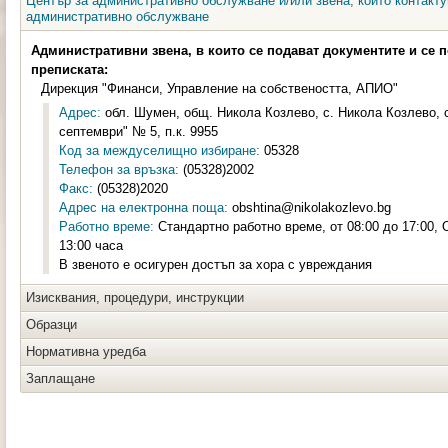
Център за административно обслужване и/или звена, които контакту
административно обслужване
Административни звена, в които се подават документите и се 
преписката:
Дирекция "Финанси, Управление на собствеността, АПИО"
Адрес:
обл. Шумен, общ. Никола Козлево, с. Никола Козлево, с
септември" № 5, п.к. 9955
Код за междуселищно избиране:
05328
Телефон за връзка:
(05328)2002
Факс:
(05328)2020
Адрес на електронна поща:
obshtina@nikolakozlevo.bg
Работно време:
Стандартно работно време, от 08:00 до 17:00, 
13:00 часа
В звеното е осигурен достъп за хора с увреждания
Изисквания, процедури, инструкции
Образци
Нормативна уредба
Заплащане