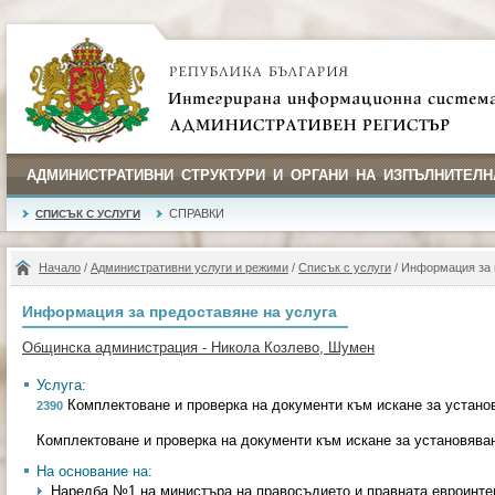
АДМИНИСТРАТИВНИ СТРУКТУРИ И ОРГАНИ НА ИЗПЪЛНИТЕЛН
СПРАВКИ
СПИСЪК С УСЛУГИ
Начало
/
Административни услуги и режими
/
Списък с услуги
/ Информация за 
Информация за предоставяне на услуга
Общинска администрация - Никола Козлево, Шумен
Услуга:
Комплектоване и проверка на документи към искане за устано
2390
Комплектоване и проверка на документи към искане за установява
На основание на:
Наредба №1 на министъра на правосъдието и правната евроинтегр