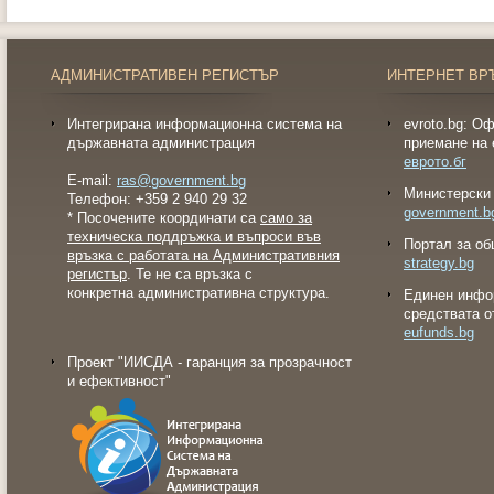
АДМИНИСТРАТИВЕН РЕГИСТЪР
ИНТЕРНЕТ ВР
Интегрирана информационна система на
evroto.bg: О
държавната администрация
приемане на 
еврото.бг
E-mail:
ras@government.bg
Министерски 
Телефон: +359 2 940 29 32
government.b
* Посочените координати са
само за
техническа поддръжка и въпроси във
Портал за об
връзка с работата на Административния
strategy.bg
регистър
. Те не са връзка с
конкретна административна структура.
Eдинен инфо
средствата о
eufunds.bg
Проект "ИИСДА - гаранция за прозрачност
и ефективност"