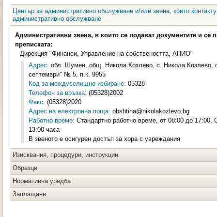
Център за административно обслужване и/или звена, които контакту
административно обслужване
Административни звена, в които се подават документите и се 
преписката:
Дирекция "Финанси, Управление на собствеността, АПИО"
Адрес:
обл. Шумен, общ. Никола Козлево, с. Никола Козлево, с
септември" № 5, п.к. 9955
Код за междуселищно избиране:
05328
Телефон за връзка:
(05328)2002
Факс:
(05328)2020
Адрес на електронна поща:
obshtina@nikolakozlevo.bg
Работно време:
Стандартно работно време, от 08:00 до 17:00, 
13:00 часа
В звеното е осигурен достъп за хора с увреждания
Изисквания, процедури, инструкции
Образци
Нормативна уредба
Заплащане