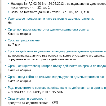
Наредба № РД-02-20-6 от 24.04.2012 г. за издаване на удостовер
населението - чл. 22, ал. 1
Закон за местните данъци и такси - чл. 110, ал. 1, т. 8
Услугата се предоставя и като вътрешно-административна:
Не
Орган по предоставянето на административната услуга:
Кмет на община
Срок за предоставяне:
до 7 дни
Срок на действие на документа/индивидуалния административен ак
до промяна на данните въз основа на които е издадено и съдържа, 
определен по -кратък срок за действие на акта.
Орган, осъществяващ контрол върху дейността на органа по предо
Кмет на община
Орган, пред който се обжалва индивидуален административен акт:
Кмет на община
Ред, включително срокове за обжалване на действията на органа п
СЪГЛАСНО РАЗПОРЕДБИТЕ НА АПК
Ограничения и условности:
средство за идентификация – КЕП