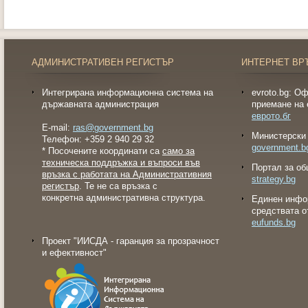
АДМИНИСТРАТИВЕН РЕГИСТЪР
ИНТЕРНЕТ ВР
Интегрирана информационна система на
evroto.bg: О
държавната администрация
приемане на 
еврото.бг
E-mail:
ras@government.bg
Министерски 
Телефон: +359 2 940 29 32
government.b
* Посочените координати са
само за
техническа поддръжка и въпроси във
Портал за об
връзка с работата на Административния
strategy.bg
регистър
. Те не са връзка с
конкретна административна структура.
Eдинен инфо
средствата о
eufunds.bg
Проект "ИИСДА - гаранция за прозрачност
и ефективност"