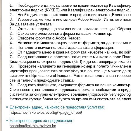
1. Необходимо е да инсталирате на вашия компютър Квалифицир
електронен подпис (КУКЕП) или Квалифициран електронен подпис 
2. Необходимо е да притежавате профил в системата „Електронно вр
3. Уверете се, че имате инсталиран Adobe Reader. Изтеглете посл
За да заявите услугата:
1. Изтеглете подходящо заявление от връзката в секция "Образци
2. Съхранете електронната форма на вашия компютър.
3. Отворете формата с Adobe Reader.
4. Натиснете с мишката върху поле от формата, за да го попълни
5. Попълнете всички полета с изискваната информация.
6. От падащото меню в края на формата изберете начина, по койт
7. След попълване на полетата натиснете с мишката в поле Подп
Квалифициран електронен подпис (КЕП) и да се генерира уникален
8. Проверете наличието на генериран номер в полето "Уникален но
идентифициращ заявената от вас услуга и по него ще можете да п
системите еВръчване и еПлащане. Ако в това поле липсва генерир
сте изпълнили предходните стъпки.
9. След като подпишете, съхранете формата на вашия компютър
Съхранената, попълнена и подписана форма и необходимите прид
системата за сигурно електронно връчване (https://edelivery.egov.
Натиснете бутона Заяви услугата за връзка към системата за еле
Електронен адрес, на който се предоставя услугата:
https://nov.nikolakozlevo.bg/?page_id=559
Електронен адрес за предложения:
obshtina@nikolakozlevo.bg