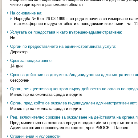
чиято територия е разположен обектът
На основание на:
Наредба № 6 от 26.03.1999 г. за реда и начина за измерване на 
в атмосферния въздух от обекти с неподвижни източници - чл. 11,
Услугата се предоставя и като вътрешно-административна:
Не
Орган по предоставянето на административната услуга:
Директор
Срок за предоставяне:
14 дни
Срок на действие на документа/индивидуалния административен ак
безсрочен
Орган, осъществяващ контрол върху дейността на органа по предо
Министър на околната среда и водите
Орган, пред който се обжалва индивидуален административен акт:
Министър на околната среда и водите
Ред, включително срокове за обжалване на действията на органа п
Пред министъра на околната среда и водите и/или пред съответни
Административнопроцесуалния кодекс, чрез РИОСВ – Плевен.
Ограничения и условности: