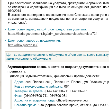
При електронно заявяване на услугата, гражданите и организации
за електронна идентификация е с ниво на осигуреност „високо“ по 
910/2014.
Възможност за подаване на заявления през Системата за сигурно
за заявяване, заплащане и предоставяне на електронни услуги на
управление“.
Електронен адрес, на който се предоставя услугата:
https://iisda.government.bg/adm_services/services/service/724
Електронен адрес за предложения:
http://riew-pleven.eu/
Център за административно обслужване и/или звена, които контакту
административно обслужване
Административни звена, в които се подават документите и се 
преписката:
Дирекция "Административни, финансови и правни дейности"
Адрес:
обл. Плевен, общ. Плевен, гр. Плевен, ул. "Александър
Код за междуселищно избиране:
064
Телефон за връзка:
(064)064/800-711; 064/806-951
Факс:
(064)064/800-711; 064/806-951
Адрес на електронна поща:
office@riew-pleven.eu
Работно време:
Стандартно работно време, от 09:00 до 17:30, 