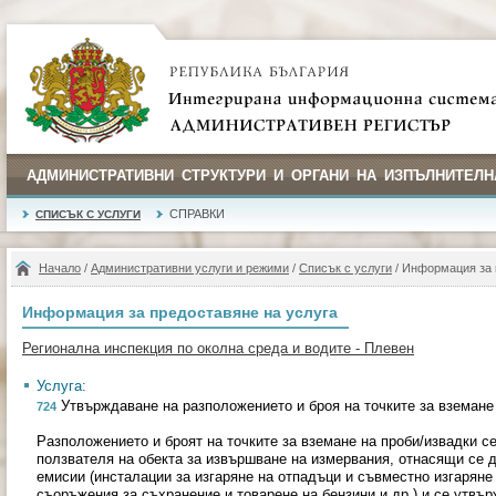
АДМИНИСТРАТИВНИ СТРУКТУРИ И ОРГАНИ НА ИЗПЪЛНИТЕЛН
СПРАВКИ
СПИСЪК С УСЛУГИ
Начало
/
Административни услуги и режими
/
Списък с услуги
/ Информация за 
Информация за предоставяне на услуга
Регионална инспекция по околна среда и водите - Плевен
Услуга:
Утвърждаване на разположението и броя на точките за вземане
724
Разположението и броят на точките за вземане на проби/извадки с
ползвателя на обекта за извършване на измервания, отнасящи се 
емисии (инсталации за изгаряне на отпадъци и съвместно изгаряне
съоръжения за съхранение и товарене на бензини и др.) и се утвъ