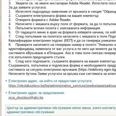
3. Уверете се, че имате инсталиран Adobe Reader. Изтеглете посл
За да заявите услугата:
1. Изтеглете подходящо заявление от връзката в секция "Образци
2. Съхранете електронната форма на вашия компютър.
3. Отворете формата с Adobe Reader.
4. Натиснете с мишката върху поле от формата, за да го попълни
5. Попълнете всички полета с изискваната информация.
6. От падащото меню в края на формата изберете начина, по койт
7. След попълване на полетата натиснете с мишката в поле Подп
Квалифициран електронен подпис (КЕП) и да се генерира уникален
8. Проверете наличието на генериран номер в полето "Уникален но
идентифициращ заявената от вас услуга и по него ще можете да п
системите еВръчване и еПлащане. Ако в това поле липсва генерир
сте изпълнили предходните стъпки.
9. След като подпишете, съхранете формата на вашия компютър
Съхранената, попълнена и подписана форма и необходимите прид
системата за сигурно електронно връчване (https://edelivery.egov.
Натиснете бутона Заяви услугата за връзка към системата за еле
Електронен адрес, на който се предоставя услугата:
https://nikolakozlevo.bg/bg/administrative_services/predostawqniadmu
Електронен адрес за предложения:
ocui_nkozlevo@abv.bg
Център за административно обслужване и/или звена, които контакту
административно обслужване