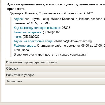
Административни звена, в които се подават документите и се 
преписката:
Дирекция "Финанси, Управление на собствеността, АПИО"
Адрес:
обл. Шумен, общ. Никола Козлево, с. Никола Козлево, с
септември" № 5, п.к. 9955
Код за междуселищно избиране:
05328
Телефон за връзка:
(05328)2002
Факс:
(05328)2020
Адрес на електронна поща:
obshtina@nikolakozlevo.bg
Работно време:
Стандартно работно време, от 08:00 до 17:00, 
13:00 часа
В звеното е осигурен достъп за хора с увреждания
Изисквания, процедури, инструкции
Образци
Нормативна уредба
Заплащане