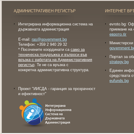
АДМИНИСТРАТИВЕН РЕГИСТЪР
ИНТЕРНЕТ ВР
Интегрирана информационна система на
evroto.bg: О
държавната администрация
приемане на 
еврото.бг
E-mail:
ras@government.bg
Министерски 
Телефон: +359 2 940 29 32
government.b
* Посочените координати са
само за
техническа поддръжка и въпроси във
Портал за об
връзка с работата на Административния
strategy.bg
регистър
. Те не са връзка с
конкретна административна структура.
Eдинен инфо
средствата о
eufunds.bg
Проект "ИИСДА - гаранция за прозрачност
и ефективност"