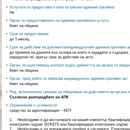
Услугата се предоставя и като вътрешно-административна:
Не
Орган по предоставянето на административната услуга:
Кмет на община
Срок за предоставяне:
до 1 месец
Срок на действие на документа/индивидуалния административен ак
до промяна на данните въз основа на които е издадено и съдържа, 
определен по -кратък срок за действие на акта.
Орган, осъществяващ контрол върху дейността на органа по предо
Кмет на община
Орган, пред който се обжалва индивидуален административен акт:
Кмет на община
Ред, включително срокове за обжалване на действията на органа п
Съгласно разпоредбите на АПК
Ограничения и условности:
средство за идентификация – КЕП
1. Необходимо е да инсталирате на вашия компютър Квалифицир
електронен подпис (КУКЕП) или Квалифициран електронен подпис 
2. Необходимо е да притежавате профил в системата „Електронно вр