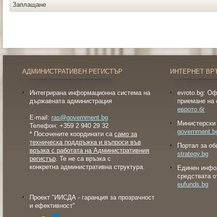
Заплащане
АДМИНИСТРАТИВЕН РЕГИСТЪР
ИНТЕРНЕТ ВР
Интегрирана информационна система на
evroto.bg: О
държавната администрация
приемане на 
еврото.бг
E-mail:
ras@government.bg
Министерски 
Телефон: +359 2 940 29 32
government.b
* Посочените координати са
само за
техническа поддръжка и въпроси във
Портал за об
връзка с работата на Административния
strategy.bg
регистър
. Те не са връзка с
конкретна административна структура.
Eдинен инфо
средствата о
eufunds.bg
Проект "ИИСДА - гаранция за прозрачност
и ефективност"