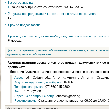
На основание на:
Закон за общинската собственост - чл. 62, ал. 4
Услугата се предоставя и като вътрешно-административна:
Не
Срок за предоставяне:
7
Срок на действие на документа/индивидуалния административен ак
6 месеца
Център за административно обслужване и/или звена, които контакту
административно обслужване
Административни звена, в които се подават документите и се 
преписката:
Дирекция "Административно-правно обслужване и финансово-сто
Адрес:
обл. София, общ. Антон, с. Антон, с. Антон пл. Съедин
Код за междуселищно избиране:
07186
Телефон за връзка:
(07186)2215.2300
Факс:
(07186)2500
Адрес на електронна поща:
obanton@abv.bg
Работно време:
Стандартно работно време, от 08:00 до 17:00, 
Изисквания, процедури, инструкции