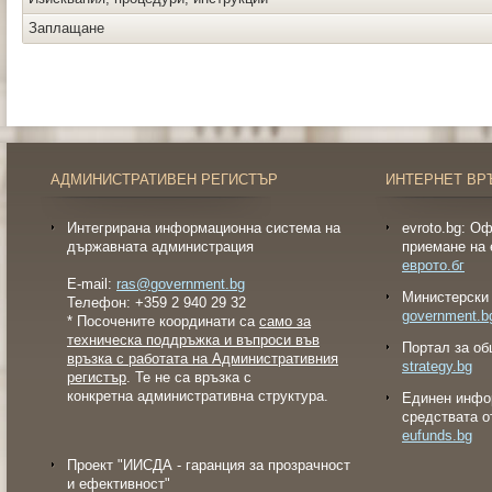
Заплащане
АДМИНИСТРАТИВЕН РЕГИСТЪР
ИНТЕРНЕТ ВР
Интегрирана информационна система на
evroto.bg: О
държавната администрация
приемане на 
еврото.бг
E-mail:
ras@government.bg
Министерски 
Телефон: +359 2 940 29 32
government.b
* Посочените координати са
само за
техническа поддръжка и въпроси във
Портал за об
връзка с работата на Административния
strategy.bg
регистър
. Те не са връзка с
конкретна административна структура.
Eдинен инфо
средствата о
eufunds.bg
Проект "ИИСДА - гаранция за прозрачност
и ефективност"