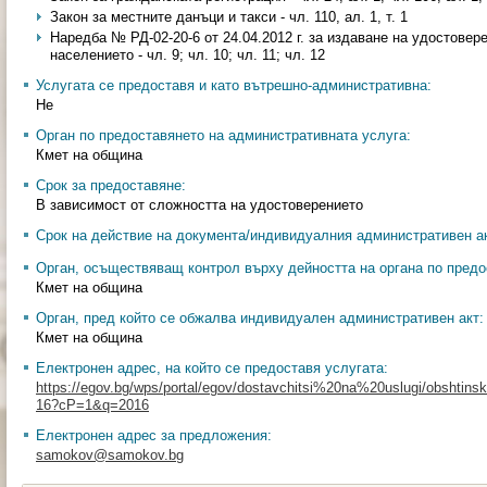
Закон за местните данъци и такси - чл. 110, ал. 1, т. 1
Наредба № РД-02-20-6 от 24.04.2012 г. за издаване на удостовер
населението - чл. 9; чл. 10; чл. 11; чл. 12
Услугата се предоставя и като вътрешно-административна:
Не
Орган по предоставянето на административната услуга:
Кмет на община
Срок за предоставяне:
В зависимост от сложността на удостоверението
Срок на действие на документа/индивидуалния административен ак
Орган, осъществяващ контрол върху дейността на органа по предо
Кмет на община
Орган, пред който се обжалва индивидуален административен акт:
Кмет на община
Електронен адрес, на който се предоставя услугата:
https://egov.bg/wps/portal/egov/dostavchitsi%20na%20uslugi/obshtinski
16?cP=1&q=2016
Електронен адрес за предложения:
samokov@samokov.bg