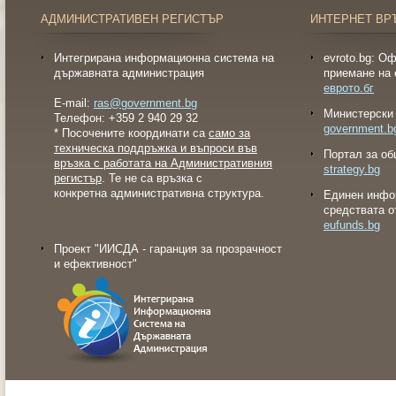
АДМИНИСТРАТИВЕН РЕГИСТЪР
ИНТЕРНЕТ ВР
Интегрирана информационна система на
evroto.bg: О
държавната администрация
приемане на 
еврото.бг
E-mail:
ras@government.bg
Министерски 
Телефон: +359 2 940 29 32
government.b
* Посочените координати са
само за
техническа поддръжка и въпроси във
Портал за об
връзка с работата на Административния
strategy.bg
регистър
. Те не са връзка с
конкретна административна структура.
Eдинен инфо
средствата о
eufunds.bg
Проект "ИИСДА - гаранция за прозрачност
и ефективност"