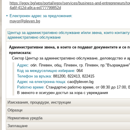
https://egov.bg/wps/portal/egov/services/business-and-entrepreneurs/t
4a6f-412d-a9ca-ed777799852d
Електронен адрес за предложения:
mayor@pleven.bg
Център за административно обслужване и/или звена, които контакту
административно обслужване
Административни звена, в които се подават документите и се 
преписката:
Сектор Център за административно обслужване, деловодство и а
Адрес:
обл. Плевен, общ. Плевен, гр. Плевен, пр."Възраждане"
Код за междуселищно избиране:
064
Телефон за връзка:
881200, 822413, 822415
Адрес на електронна поща:
cao@pleven.bg
Работно време:
Стандартно работно време, от 08:30 до 17:00,
В звеното е осигурен достъп за хора с увреждания
Изисквания, процедури, инструкции
Образци
Нормативна уредба
Заплащане