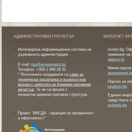
АДМИНИСТРАТИВЕН РЕГИСТЪР
ИНТЕРНЕТ ВР
Интегрирана информационна система на
evroto.bg: О
държавната администрация
приемане на 
еврото.бг
E-mail:
ras@government.bg
Министерски 
Телефон: +359 2 940 29 32
government.b
* Посочените координати са
само за
техническа поддръжка и въпроси във
Портал за об
връзка с работата на Административния
strategy.bg
регистър
. Те не са връзка с
конкретна административна структура.
Eдинен инфо
средствата о
eufunds.bg
Проект "ИИСДА - гаранция за прозрачност
и ефективност"