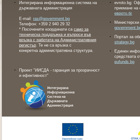
Интегрирана информационна система на
evroto.bg: О
държавната администрация
приемане на 
еврото.бг
E-mail:
ras@government.bg
Министерски 
Телефон: +359 2 940 29 32
government.b
* Посочените координати са
само за
техническа поддръжка и въпроси във
Портал за об
връзка с работата на Административния
strategy.bg
регистър
. Те не са връзка с
конкретна административна структура.
Eдинен инфо
средствата о
eufunds.bg
Проект "ИИСДА - гаранция за прозрачност
и ефективност"