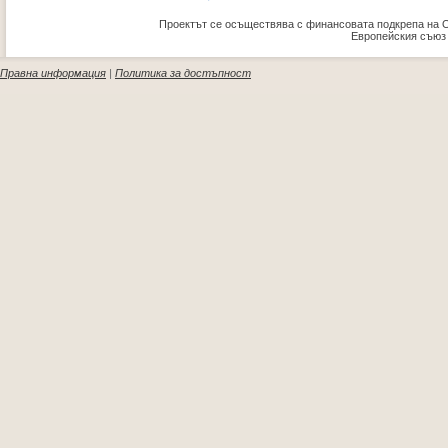
Проектът се осъществява с финансовата подкрепа на 
Европейския съюз
Правна информация
|
Политика за достъпност