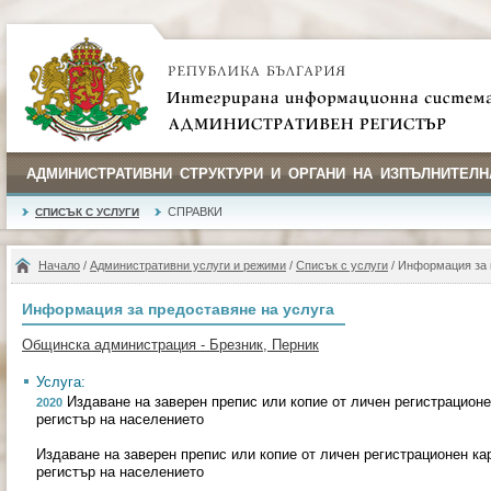
АДМИНИСТРАТИВНИ СТРУКТУРИ И ОРГАНИ НА ИЗПЪЛНИТЕЛН
СПРАВКИ
СПИСЪК С УСЛУГИ
Начало
/
Административни услуги и режими
/
Списък с услуги
/ Информация за 
Информация за предоставяне на услуга
Общинска администрация - Брезник, Перник
Услуга:
Издаване на заверен препис или копие от личeн регистрационe
2020
регистър на населението
Издаване на заверен препис или копие от личeн регистрационeн ка
регистър на населението