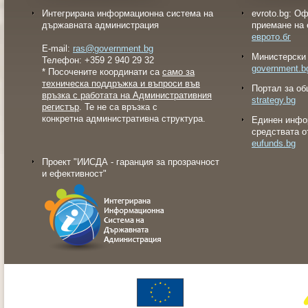
Интегрирана информационна система на
evroto.bg: О
държавната администрация
приемане на 
еврото.бг
E-mail:
ras@government.bg
Министерски 
Телефон: +359 2 940 29 32
government.b
* Посочените координати са
само за
техническа поддръжка и въпроси във
Портал за об
връзка с работата на Административния
strategy.bg
регистър
. Те не са връзка с
конкретна административна структура.
Eдинен инфо
средствата о
eufunds.bg
Проект "ИИСДА - гаранция за прозрачност
и ефективност"