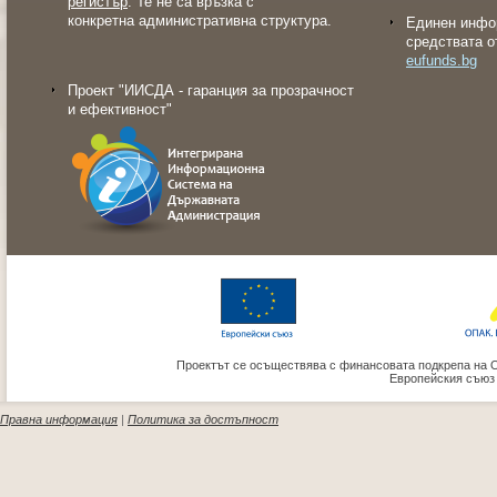
регистър
. Те не са връзка с
конкретна административна структура.
Eдинен инфо
средствата о
eufunds.bg
Проект "ИИСДА - гаранция за прозрачност
и ефективност"
Проектът се осъществява с финансовата подкрепа на 
Европейския съюз
Правна информация
|
Политика за достъпност