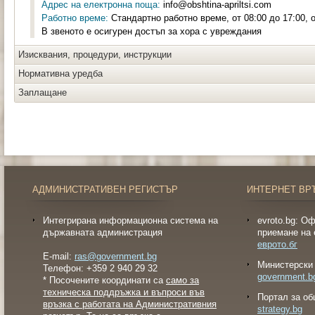
Адрес на електронна поща:
info@obshtina-apriltsi.com
Работно време:
Стандартно работно време, от 08:00 до 17:00, о
В звеното е осигурен достъп за хора с увреждания
Изисквания, процедури, инструкции
Нормативна уредба
Заплащане
АДМИНИСТРАТИВЕН РЕГИСТЪР
ИНТЕРНЕТ ВР
Интегрирана информационна система на
evroto.bg: О
държавната администрация
приемане на 
еврото.бг
E-mail:
ras@government.bg
Министерски 
Телефон: +359 2 940 29 32
government.b
* Посочените координати са
само за
техническа поддръжка и въпроси във
Портал за об
връзка с работата на Административния
strategy.bg