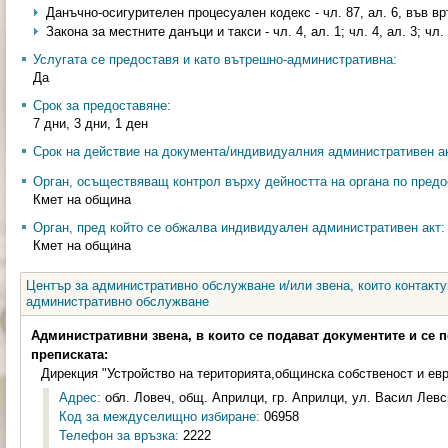
Данъчно-осигурителен процесуален кодекс - чл. 87, ал. 6, във вр
Закона за местните данъци и такси - чл. 4, ал. 1; чл. 4, ал. 3; чл. 
Услугата се предоставя и като вътрешно-административна:
Да
Срок за предоставяне:
7 дни, 3 дни, 1 ден
Срок на действие на документа/индивидуалния административен ак
Орган, осъществяващ контрол върху дейността на органа по предо
Кмет на община
Орган, пред който се обжалва индивидуален административен акт:
Кмет на община
Център за административно обслужване и/или звена, които контакту
административно обслужване
Административни звена, в които се подават документите и се 
преписката:
Дирекция "Устройство на територията,общинска собственост и ев
Адрес:
обл. Ловеч, общ. Априлци, гр. Априлци, ул. Васил Левс
Код за междуселищно избиране:
06958
Телефон за връзка:
2222