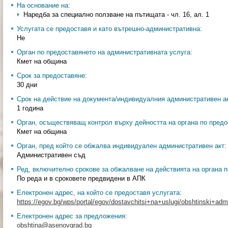
На основание на:
Наредба за специално ползване на пътищата - чл. 16, ал. 1
Услугата се предоставя и като вътрешно-административна:
Не
Орган по предоставянето на административната услуга:
Кмет на община
Срок за предоставяне:
30 дни
Срок на действие на документа/индивидуалния административен ак
1 година
Орган, осъществяващ контрол върху дейността на органа по предо
Кмет на община
Орган, пред който се обжалва индивидуален административен акт:
Административен съд
Ред, включително срокове за обжалване на действията на органа п
По реда и в сроковете предвидени в АПК
Електронен адрес, на който се предоставя услугата:
https://egov.bg/wps/portal/egov/dostavchitsi+na+uslugi/obshtinski+admin
Електронен адрес за предложения:
obshtina@asenovgrad.bg