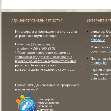
АДМИНИСТРАТИВЕН РЕГИСТЪР
ИНТЕРНЕТ ВР
Интегрирана информационна система на
evroto.bg: О
държавната администрация
приемане на 
еврото.бг
E-mail:
ras@government.bg
Министерски 
Телефон: +359 2 940 29 32
government.b
* Посочените координати са
само за
техническа поддръжка и въпроси във
Портал за об
връзка с работата на Административния
strategy.bg
регистър
. Те не са връзка с
конкретна административна структура.
Eдинен инфо
средствата о
eufunds.bg
Проект "ИИСДА - гаранция за прозрачност
и ефективност"