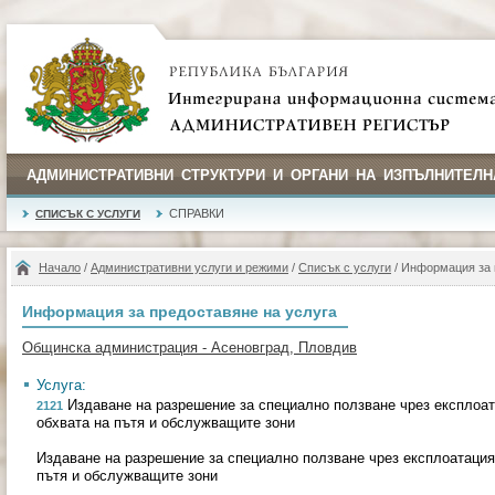
АДМИНИСТРАТИВНИ СТРУКТУРИ И ОРГАНИ НА ИЗПЪЛНИТЕЛН
СПРАВКИ
СПИСЪК С УСЛУГИ
Начало
/
Административни услуги и режими
/
Списък с услуги
/ Информация за 
Информация за предоставяне на услуга
Общинска администрация - Асеновград, Пловдив
Услуга:
Издаване на разрешение за специално ползване чрез експлоа
2121
обхвата на пътя и обслужващите зони
Издаване на разрешение за специално ползване чрез експлоатация
пътя и обслужващите зони