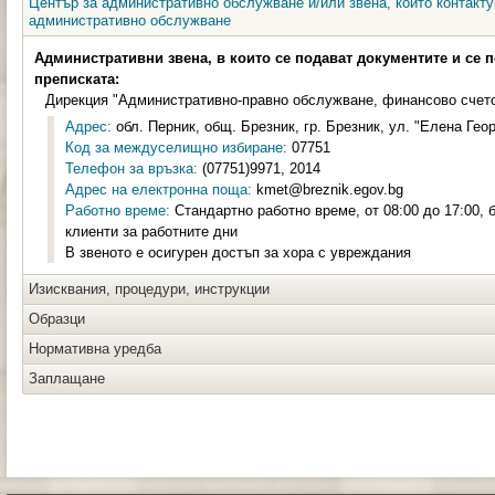
Център за административно обслужване и/или звена, които контакту
административно обслужване
Административни звена, в които се подават документите и се 
преписката:
Дирекция "Административно-правно обслужване, финансово счет
Адрес:
обл. Перник, общ. Брезник, гр. Брезник, ул. "Елена Геор
Код за междуселищно избиране:
07751
Телефон за връзка:
(07751)9971, 2014
Адрес на електронна поща:
kmet@breznik.egov.bg
Работно време:
Стандартно работно време, от 08:00 до 17:00, 
клиенти за работните дни
В звеното е осигурен достъп за хора с увреждания
Изисквания, процедури, инструкции
Образци
Нормативна уредба
Заплащане