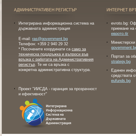
АДМИНИСТРАТИВЕН РЕГИСТЪР
ИНТЕРНЕТ ВР
Интегрирана информационна система на
evroto.bg: О
държавната администрация
приемане на 
еврото.бг
E-mail:
ras@government.bg
Министерски 
Телефон: +359 2 940 29 32
government.b
* Посочените координати са
само за
техническа поддръжка и въпроси във
Портал за об
връзка с работата на Административния
strategy.bg
регистър
. Те не са връзка с
конкретна административна структура.
Eдинен инфо
средствата о
eufunds.bg
Проект "ИИСДА - гаранция за прозрачност
и ефективност"