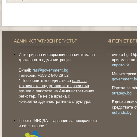
АДМИНИСТРАТИВЕН РЕГИСТЪР
ИНТЕРНЕТ ВР
Интегрирана информационна система на
evroto.bg: О
държавната администрация
приемане на 
еврото.бг
E-mail:
ras@government.bg
Министерски 
Телефон: +359 2 940 29 32
government.b
* Посочените координати са
само за
техническа поддръжка и въпроси във
Портал за об
връзка с работата на Административния
strategy.bg
регистър
. Те не са връзка с
конкретна административна структура.
Eдинен инфо
средствата о
eufunds.bg
Проект "ИИСДА - гаранция за прозрачност
и ефективност"