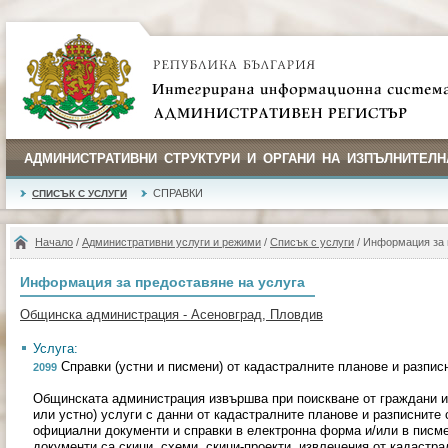
АДМИНИСТРАТИВНИ СТРУКТУРИ И ОРГАНИ НА ИЗПЪЛНИТЕЛН
СПРАВКИ
СПИСЪК С УСЛУГИ
Начало
/
Административни услуги и режими
/
Списък с услуги
/ Информация за 
Информация за предоставяне на услуга
Общинска администрация - Асеновград, Пловдив
Услуга:
Справки (устни и писмени) от кадастралните планове и разпис
2099
Общинската администрация извършва при поискване от граждани и
или устно) услуги с данни от кадастралните планове и разписните 
официални документи и справки в електронна форма и/или в писм
документи са скици, схеми, скици-проекти, извлечения от кадастр