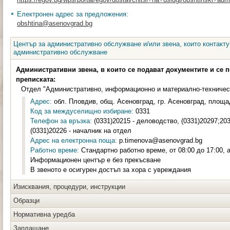
Електронен адрес за предложения:
obshtina@asenovgrad.bg
Център за административно обслужване и/или звена, които контакту
административно обслужване
Административни звена, в които се подават документите и се 
преписката:
Отдел "Административно, информационно и материално-техничес
Адрес:
обл. Пловдив, общ. Асеновград, гр. Асеновград, площа
Код за междуселищно избиране:
0331
Телефон за връзка:
(0331)20215 - деловодство, (0331)20297;20
(0331)20226 - началник на отдел
Адрес на електронна поща:
p.timenova@asenovgrad.bg
Работно време:
Стандартно работно време, от 08:00 до 17:00,
Информационен център е без прекъсване
В звеното е осигурен достъп за хора с увреждания
Изисквания, процедури, инструкции
Образци
Нормативна уредба
Заплащане