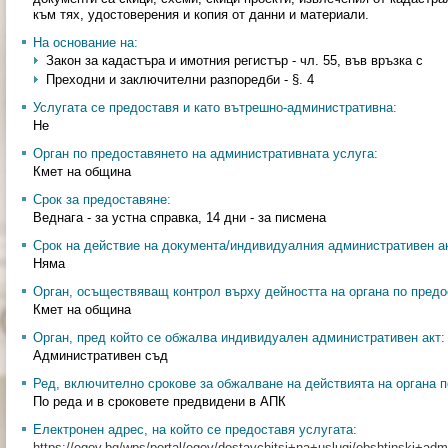
към тях, удостоверения и копия от данни и материали.
На основание на:
Закон за кадастъра и имотния регистър - чл. 55, във връзка с
Преходни и заключителни разпоредби - §. 4
Услугата се предоставя и като вътрешно-административна:
Не
Орган по предоставянето на административната услуга:
Кмет на община
Срок за предоставяне:
Веднага - за устна справка, 14 дни - за писмена
Срок на действие на документа/индивидуалния административен ак
Няма
Орган, осъществяващ контрол върху дейността на органа по предо
Кмет на община
Орган, пред който се обжалва индивидуален административен акт:
Административен съд
Ред, включително срокове за обжалване на действията на органа п
По реда и в сроковете предвидени в АПК
Електронен адрес, на който се предоставя услугата:
https://egov.bg/wps/portal/egov/dostavchitsi+na+uslugi/obshtinski+admin