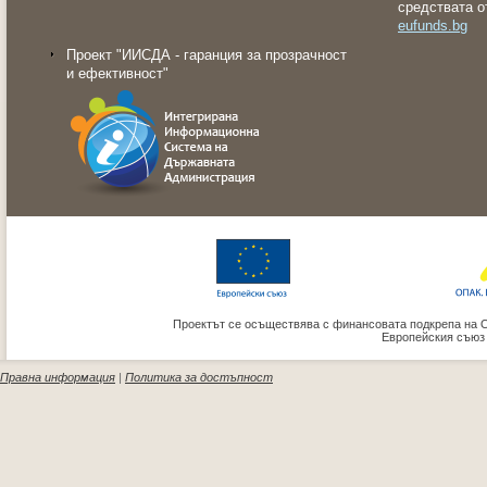
средствата о
eufunds.bg
Проект "ИИСДА - гаранция за прозрачност
и ефективност"
Проектът се осъществява с финансовата подкрепа на 
Европейския съюз
Правна информация
|
Политика за достъпност