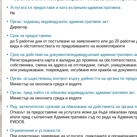
Услугата се предоставя и като вътрешно-административна:
Не
Орган, издаващ индивидуален административен акт:
Директор
Срок за предоставяне:
до 5 работни дни от постъпване на заявлението или до 20 работни
вида и обстоятелствата по придобиването на екземпляра/ите
Срок на действие на документа/индивидуалния административен ак
Регистрационната карта е валидна до промяна на обстоятелствата,
собственика, смяна на адреса на отглеждане, смърт, унищожаване
или унищожаване, повреждане, изгубване или кражба на документа
Орган, осъществяващ контрол върху дейността на органа по предо
Министър на околната среда и водите
Орган, пред който се обжалва индивидуален административен акт:
Министър на околната среда и водите
Ред, включително срокове за обжалване на действията на органа п
Отказът за предоставяне на услугата може да бъде обжалван пред
и/или пред съответния Административен съд по реда на Админист
РИОСВ.
Ограничения и условности:
При електронно заявяване на услугата, гражданите и организации