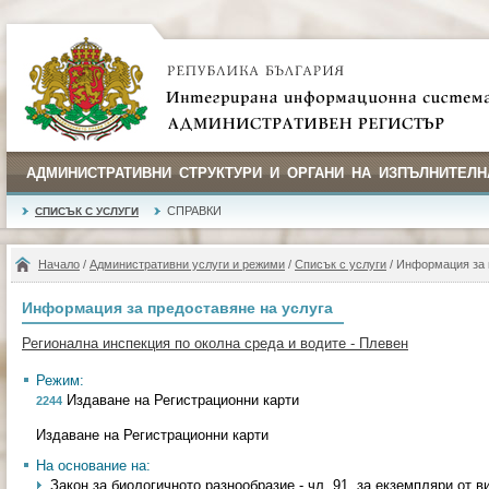
АДМИНИСТРАТИВНИ СТРУКТУРИ И ОРГАНИ НА ИЗПЪЛНИТЕЛН
СПРАВКИ
СПИСЪК С УСЛУГИ
Начало
/
Административни услуги и режими
/
Списък с услуги
/ Информация за 
Информация за предоставяне на услуга
Регионална инспекция по околна среда и водите - Плевен
Режим:
Издаване на Регистрационни карти
2244
Издаване на Регистрационни карти
На основание на:
Закон за биологичното разнообразие - чл. 91, за екземпляри от вид