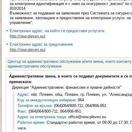
за електронна идентификация е с ниво на осигуреност „високо“ по 
910/2014.
Възможност за подаване на заявления през Системата за сигурно
за заявяване, заплащане и предоставяне на електронни услуги на
управление“.
Електронен адрес, на който се предоставя услугата:
http://riew-pleven.eu/
Електронен адрес за предложения:
http://riew-pleven.eu/
Център за административно обслужване и/или звена, които контакту
административно обслужване
Административни звена, в които се подават документите и се 
преписката:
Дирекция "Административни, финансови и правни дейности"
Адрес:
обл. Плевен, общ. Плевен, гр. Плевен, ул. "Александър
Код за междуселищно избиране:
064
Телефон за връзка:
(064)064/800-711; 064/806-951
Факс:
(064)064/800-711; 064/806-951
Адрес на електронна поща:
office@riew-pleven.eu
Работно време:
Стандартно работно време, от 09:00 до 17:30, 
часа.