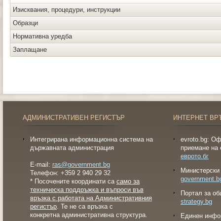
Изисквания, процедури, инструкции
Образци
Нормативна уредба
Заплащане
АДМИНИСТРАТИВЕН РЕГИСТЪР
ИНТЕРНЕТ ВР
Интегрирана информационна система на
evroto.bg: О
държавната администрация
приемане на 
еврото.бг
E-mail:
ras@government.bg
Министерски 
Телефон: +359 2 940 29 32
government.b
* Посочените координати са
само за
техническа поддръжка и въпроси във
Портал за об
връзка с работата на Административния
strategy.bg
регистър
. Те не са връзка с
конкретна административна структура.
Eдинен инфо