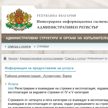
АДМИНИСТРАТИВНИ СТРУКТУРИ И ОРГАНИ НА ИЗПЪЛНИТЕЛН
СПРАВКИ
СПИСЪК С УСЛУГИ
Начало
/
Административни услуги и режими
/
Списък с услуги
/ Информация за 
Информация за предоставяне на услуга
Районна администрация - Аспарухово, Варна
Услуга:
Регистриране и въвеждане на строежи в експлоатация, издава
2062
експлоатация за видовете строежи от IV и V категория
Строежите от четвърта и пета категория се въвеждат в експлоатац
въвеждане в експлоатация от органа, издал разрешението за стро
на документите и регистриране въвеждането на строежа в експлоат