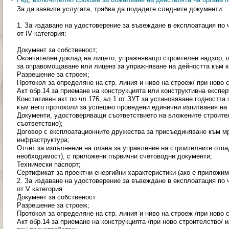
За да заявите услугата, трябва да подадете следните документи:
1. За издаване на удостоверение за въвеждане в експлоатация по чл
от IV категория:
Документ за собственост;
Окончателен доклад на лицето, упражняващо строителен надзор, 
за оправомощаване или лиценз за упражняване на дейността към к
Разрешение за строеж;
Протокол за определяне на стр. линия и ниво на строеж/ при ново 
Акт обр.14 за приемане на конструкцията или конструктивна експер
Констативен акт по чл.176, ал.1 от ЗУТ за установяване годността
към него протоколи за успешно проведени единични изпитвания на 
Документи, удостоверяващи съответствието на вложените строител
съответствие);
Договор с експлоатационните дружества за присъединяване към м
инфраструктура;
Отчет за изпълнение на плана за управление на строителните отпад
необходимост), с приложени първични счетоводни документи;
Технически паспорт;
Сертификат за проектни енергийни характеристики (ако е приложим
2. За издаване на удостоверение за въвеждане в експлоатация по чл
от V категория
Документ за собственост
Разрешение за строеж;
Протокол за определяне на стр. линия и ниво на строеж /при ново 
Акт обр.14 за приемане на конструкцията /при ново строителство/ 