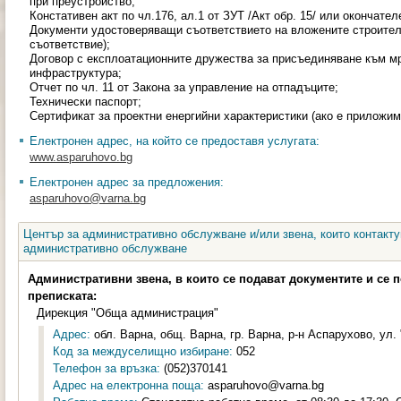
при преустройство;
Констативен акт по чл.176, ал.1 от ЗУТ /Акт обр. 15/ или окончател
Документи удостоверяващи съответствието на вложените строител
съответствие);
Договор с експлоатационните дружества за присъединяване към м
инфраструктура;
Отчет по чл. 11 от Закона за управление на отпадъците;
Технически паспорт;
Сертификат за проектни енергийни характеристики (ако е приложим
Електронен адрес, на който се предоставя услугата:
www.asparuhovo.bg
Електронен адрес за предложения:
asparuhovo@varna.bg
Център за административно обслужване и/или звена, които контакту
административно обслужване
Административни звена, в които се подават документите и се 
преписката:
Дирекция "Обща администрация"
Адрес:
обл. Варна, общ. Варна, гр. Варна, р-н Аспарухово, ул. 
Код за междуселищно избиране:
052
Телефон за връзка:
(052)370141
Адрес на електронна поща:
asparuhovo@varna.bg