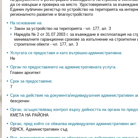
да се извърши и проверка на място. Удостоверенията за въвеждане
Единен публичен регистър по устройство на територията на интерн
регионалното развитие и благоустройството
На основание на:
Закон за устройство на територията - чл. 177, ал. 3
Наредба № 2 от 31.07.2003 г. за въвеждане в експлоатация на с
минималните гаранционни срокове за изпълнение на строителни 
строителни обекти - чл. 177, ал. 3
Услугата се предоставя и като вътрешно-административна:
Не
Орган по предоставянето на административната услуга:
Главен архитект
Срок за предоставяне:
7
Срок на действие на документа/индивидуалния административен ак
безсрочен
Орган, осъществяващ контрол върху дейността на органа по предо
КМЕТА НА РАЙОНА
Орган, пред който се обжалва индивидуален административен акт:
РДНСК, Административен съд
Ред, включително срокове за обжалване на действията на органа п