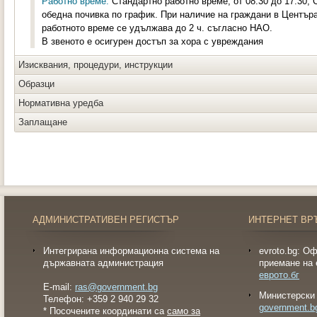
Работно време:
Стандартно работно време, от 08:30 до 17:30, 
обедна почивка по график. При наличие на граждани в Център
работното време се удължава до 2 ч. съгласно НАО.
В звеното е осигурен достъп за хора с увреждания
Изисквания, процедури, инструкции
Образци
Нормативна уредба
Заплащане
АДМИНИСТРАТИВЕН РЕГИСТЪР
ИНТЕРНЕТ ВР
Интегрирана информационна система на
evroto.bg: О
държавната администрация
приемане на 
еврото.бг
E-mail:
ras@government.bg
Министерски 
Телефон: +359 2 940 29 32
government.b
* Посочените координати са
само за