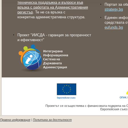
техническа поддръжка и въпроси във
Портал за об
връзка с работата на Административния
strategy.bg
регистър
. Те не са връзка с
конкретна административна структура.
Eдинен инфо
средствата о
eufunds.bg
Проект "ИИСДА - гаранция за прозрачност
и ефективност"
Проектът се осъществява с финансовата подкрепа на 
Европейския съюз
Правна информация
|
Политика за достъпност