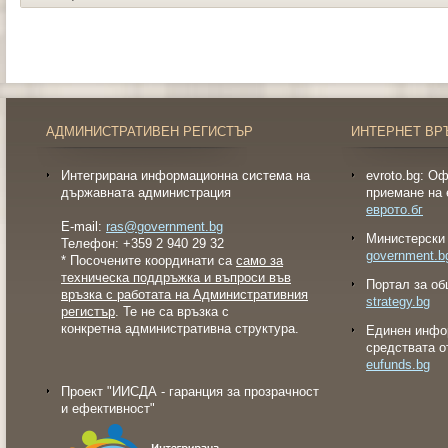
АДМИНИСТРАТИВЕН РЕГИСТЪР
ИНТЕРНЕТ ВР
Интегрирана информационна система на
evroto.bg: О
държавната администрация
приемане на 
еврото.бг
E-mail:
ras@government.bg
Министерски 
Телефон: +359 2 940 29 32
government.b
* Посочените координати са
само за
техническа поддръжка и въпроси във
Портал за об
връзка с работата на Административния
strategy.bg
регистър
. Те не са връзка с
конкретна административна структура.
Eдинен инфо
средствата о
eufunds.bg
Проект "ИИСДА - гаранция за прозрачност
и ефективност"