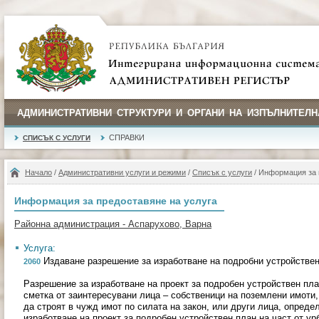
АДМИНИСТРАТИВНИ СТРУКТУРИ И ОРГАНИ НА ИЗПЪЛНИТЕЛН
СПРАВКИ
СПИСЪК С УСЛУГИ
Начало
/
Административни услуги и режими
/
Списък с услуги
/ Информация за 
Информация за предоставяне на услуга
Районна администрация - Аспарухово, Варна
Услуга:
Издаване разрешение за изработване на подробни устройстве
2060
Разрешение за изработване на проект за подробен устройствен пла
сметка от заинтересувани лица – собственици на поземлени имоти,
да строят в чужд имот по силата на закон, или други лица, опреде
изработване на проект за подробен устройствен план на част от ур