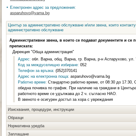
Електронен адрес за предложения:
asparuhovo@varna.bg
Център за административно обслужване и/или звена, които контакту
административно обслужване
Административни звена, в които се подават документите и се 
преписката:
Дирекция "Обща администрация"
Адрес:
обл. Варна, общ. Варна, гр. Варна, р-н Аспарухово, ул. 
Код за междуселищно избиране:
052
Телефон за връзка:
(052)370141
Адрес на електронна поща:
asparuhovo@varna.bg
Работно време:
Стандартно работно време, от 08:30 до 17:30, 
обедна почивка по график. При наличие на граждани в Център
работното време се удължава до 2 ч. съгласно НАО.
В звеното е осигурен достъп за хора с увреждания
Изисквания, процедури, инструкции
Образци
Нормативна уредба
Заплащане