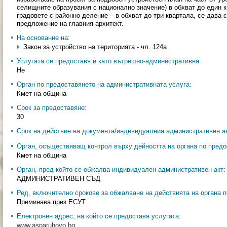
селищните образувания с национално значение) в обхват до един к
градовете с районно деление – в обхват до три квартала, се дава 
предложение на главния архитект.
На основание на:
Закон за устройство на територията - чл. 124а
Услугата се предоставя и като вътрешно-административна:
Не
Орган по предоставянето на административната услуга:
Кмет на община
Срок за предоставяне:
30
Срок на действие на документа/индивидуалния административен ак
Орган, осъществяващ контрол върху дейността на органа по предо
Кмет на община
Орган, пред който се обжалва индивидуален административен акт:
АДМИНИСТРАТИВЕН СЪД
Ред, включително срокове за обжалване на действията на органа п
Преминава през ЕСУТ
Електронен адрес, на който се предоставя услугата:
www.asparuhovo.bg